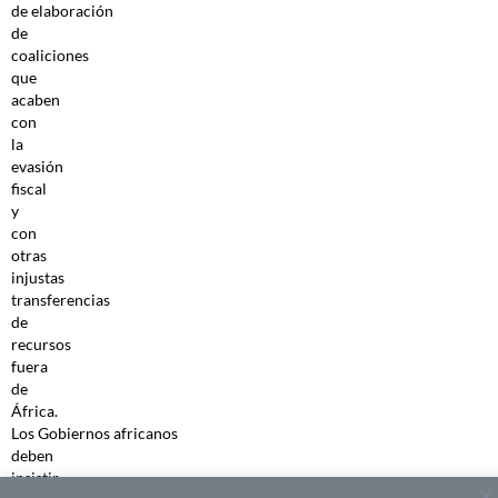
de elaboración
de
coaliciones
que
acaben
con
la
evasión
fiscal
y
con
otras
injustas
transferencias
de
recursos
fuera
de
África.
Los Gobiernos africanos
deben
insistir