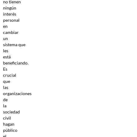
no tienen
ningún
interés
personal
en
cambiar
un
sistema que
les
está
beneficiando.
Es
crucial
que
las
organizaciones
de
la
sociedad
civil
hagan
público
el