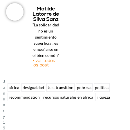
Matilde
Latorre de
Silva Sanz
“La solidaridad
no es un
sentimiento
superficial, es
empeñarse en
el bien común”
> ver todos
los post
J
A
africa
desigualdad
Just transition
pobreza
politica
N
recommendation
recursos naturales en áfrica
riqueza
U
A
R
Y
1
9