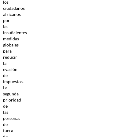
los
ciudadanos
africanos
por
las
insuficientes
medidas
globales
para
reducir
la
evasión
de
impuestos.
La
segunda
prioridad
de
las
personas
de
fuera
de