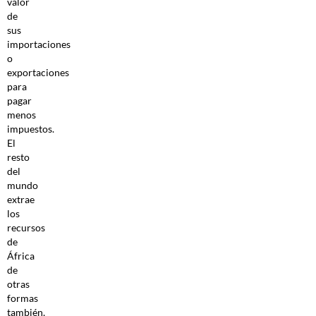
valor
de
sus
importaciones
o
exportaciones
para
pagar
menos
impuestos.
El
resto
del
mundo
extrae
los
recursos
de
África
de
otras
formas
también,