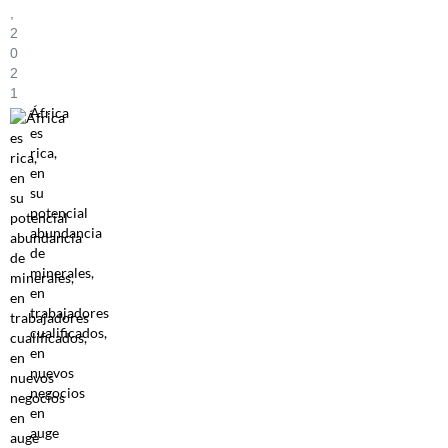
,
2
0
2
1
África
es
rica,
en
su
potencial
abundancia
de
minerales,
en
trabajadores
cualificados,
en
nuevos
negocios
en
auge