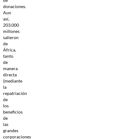
de
donaciones.
Aun
así,
203.000
millones
salieron
de
África,
tanto
de
manera
directa
(mediante
la
repatriación
de
los
beneficios
de
las
grandes
corporaciones