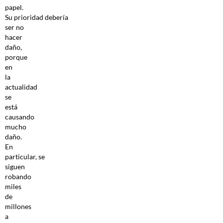
papel.
Su prioridad debería
ser no
hacer
daño,
porque
en
la
actualidad
se
está
causando
mucho
daño.
En
particular, se
siguen
robando
miles
de
millones
a