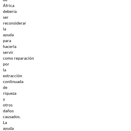
África
debería
ser
reconsiderar
la
ayuda
para
hacerla
servir
como reparación
por
la
extracción
continuada
de
riqueza
y
otros
daños
causados.
La
ayuda