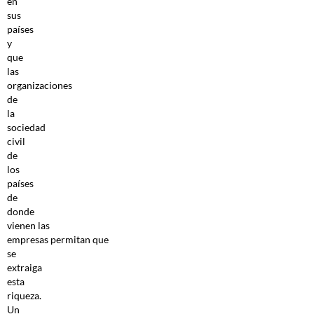
en
sus
países
y
que
las
organizaciones
de
la
sociedad
civil
de
los
países
de
donde
vienen las
empresas permitan que
se
extraiga
esta
riqueza.
Un