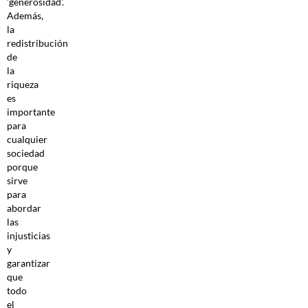
‘generosidad’.
Además,
la
redistribución
de
la
riqueza
es
importante
para
cualquier
sociedad
porque
sirve
para
abordar
las
injusticias
y
garantizar
que
todo
el