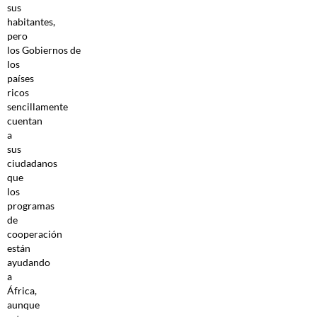
sus
habitantes,
pero
los Gobiernos de
los
países
ricos
sencillamente
cuentan
a
sus
ciudadanos
que
los
programas
de
cooperación
están
ayudando
a
África,
aunque