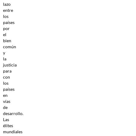
lazo
entre
los
países
por
el
bien
común
y
la
justicia
para
con
los
países
en
vías
de
desarrollo.
Las
élites
mundiales