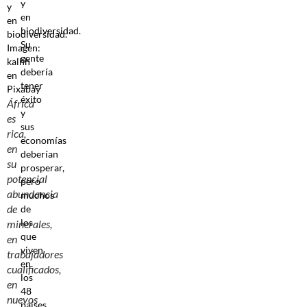
y
en
biodiversidad.
Su
gente
debería
tener
éxito
África
y
es
sus
rica,
economías
en
deberían
su
prosperar,
potencial
pero
abundancia
muchos
de
de
los
minerales,
que
en
viven
trabajadores
en
cualificados,
los
en
48
nuevos
países