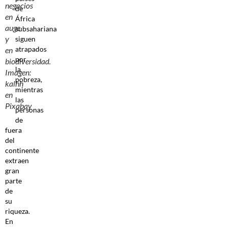
negocios
de
en
África
auge
subsahariana
y
siguen
atrapados
en
por
biodiversidad.
la
Imagen:
pobreza,
kalhh
mientras
en
las
Pixabay
personas
de
fuera
del
continente
extraen
gran
parte
de
su
riqueza.
En