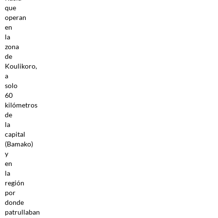
que
operan
en
la
zona
de
Koulikoro,
a
solo
60
kilómetros
de
la
capital
(Bamako)
y
en
la
región
por
donde
patrullaban