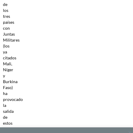
de
los
tres
países
con
Juntas
Militares
(los
ya
citados
Mali,
Níger
y
Burkina
Faso)
ha
provocado
la
salida
de
estos
de