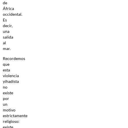
de
África
occidental.
Es
decir,
una
salida
al
mar.
Recordemos
que
esta
violencia
yihadista
no
existe
por
un
motivo
estrictamente
religioso:
existe