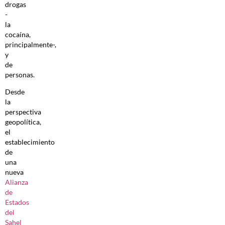
drogas
-
la
cocaína,
principalmente-,
y
de
personas.
Desde
la
perspectiva
geopolítica,
el
establecimiento
de
una
nueva
Alianza
de
Estados
del
Sahel