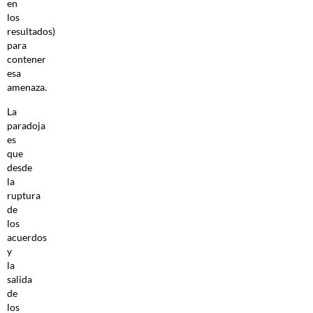
en
los
resultados)
para
contener
esa
amenaza.
La
paradoja
es
que
desde
la
ruptura
de
los
acuerdos
y
la
salida
de
los