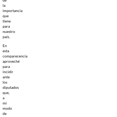
de
la
importancia
que
tiene
para
nuestro
país.
En
esta
comparecencia
aproveché
para
incidir
ante
los
diputados
que,
a
mi
modo
de