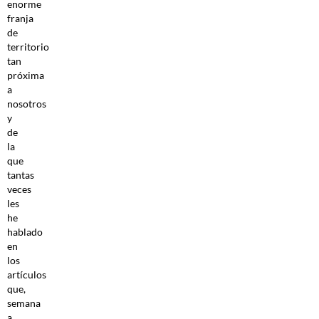
enorme
franja
de
territorio
tan
próxima
a
nosotros
y
de
la
que
tantas
veces
les
he
hablado
en
los
artículos
que,
semana
a