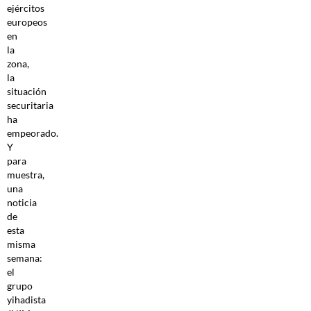
ejércitos
europeos
en
la
zona,
la
situación
securitaria
ha
empeorado.
Y
para
muestra,
una
noticia
de
esta
misma
semana:
el
grupo
yihadista