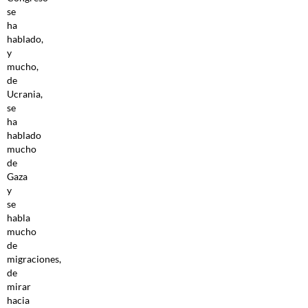
se
ha
hablado,
y
mucho,
de
Ucrania,
se
ha
hablado
mucho
de
Gaza
y
se
habla
mucho
de
migraciones,
de
mirar
hacia