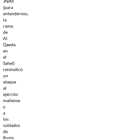
JNIM
(para
entendernos,
la
rama
de
Al
Qaeda
en
el
Sahel)
reivindicó
un
ataque
al
ejército
maliense
y
a
los
soldados
de
Rusia