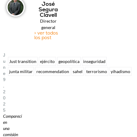
José
Segura
Clavell
Director
general
> ver todos
los post
J
U
Just transition
ejército
geopolítica
inseguridad
N
junta militar
recommendation
sahel
terrorismo
yihadismo
E
9
,
2
0
2
5
Comparecí
en
una
comisión