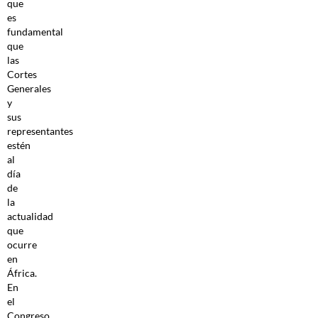
que
es
fundamental
que
las
Cortes
Generales
y
sus
representantes
estén
al
día
de
la
actualidad
que
ocurre
en
África.
En
el
Congreso