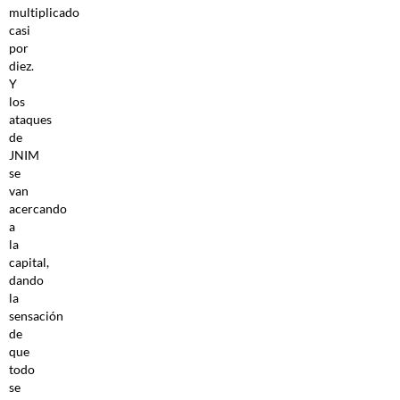
multiplicado
casi
por
diez.
Y
los
ataques
de
JNIM
se
van
acercando
a
la
capital,
dando
la
sensación
de
que
todo
se