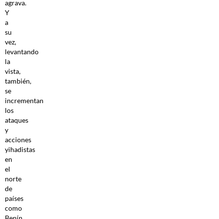
agrava.
Y
a
su
vez,
levantando
la
vista,
también,
se
incrementan
los
ataques
y
acciones
yihadistas
en
el
norte
de
países
como
Benín