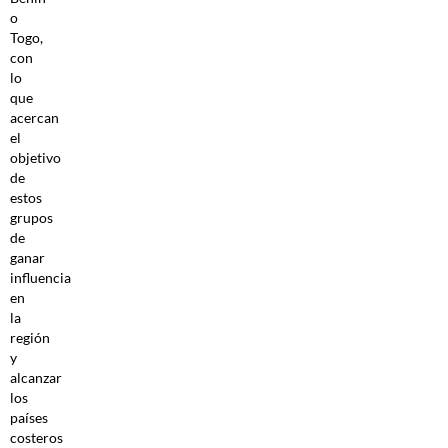
o
Togo,
con
lo
que
acercan
el
objetivo
de
estos
grupos
de
ganar
influencia
en
la
región
y
alcanzar
los
países
costeros