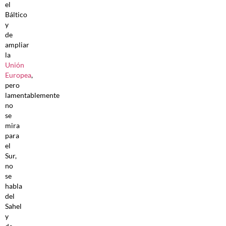
el
Báltico
y
de
ampliar
la
Unión
Europea
,
pero
lamentablemente
no
se
mira
para
el
Sur,
no
se
habla
del
Sahel
y