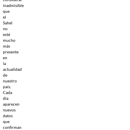
inadmisible
que
el
Sahel
no
esté
mucho
más
presente
en
la
actualidad
de
nuestro
país.
Cada
día
aparecen
nuevos
datos
que
confirman