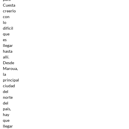
Cuesta
creerlo
con
lo
difícil
que
es
llegar
hasta
allí.
Desde
Maroua,
la
principal
ciudad
del
norte
del
país,
hay
que
llegar