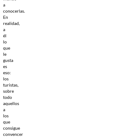
a
conocerlas.
En
realidad,
a
él
lo
que
le
gusta
es
eso:
los
turistas,
sobre
todo
aquellos
a
los
que
consigue
convencer