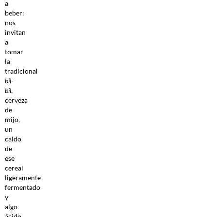
a
beber:
nos
invitan
a
tomar
la
tradicional
bil-
bil
,
cerveza
de
mijo,
un
caldo
de
ese
cereal
ligeramente
fermentado
y
algo
ácido.