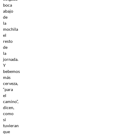
boca
abajo
de
la
mochila
el
resto
de
la
jornada.
Y
bebemos
más
cerveza,
“para
el
camino”,
dicen,
como
si
tuvieran
que