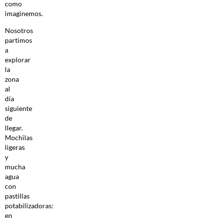
como
imaginemos.
Nosotros
partimos
a
explorar
la
zona
al
día
siguiente
de
llegar.
Mochilas
ligeras
y
mucha
agua
con
pastillas
potabilizadoras:
en