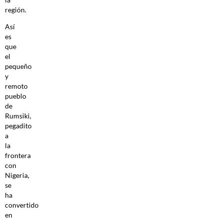
región.
Así
es
que
el
pequeño
y
remoto
pueblo
de
Rumsiki,
pegadito
a
la
frontera
con
Nigeria,
se
ha
convertido
en