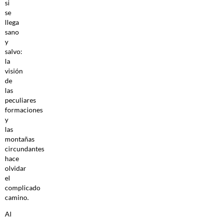
si
se
llega
sano
y
salvo:
la
visión
de
las
peculiares
formaciones
y
las
montañas
circundantes
hace
olvidar
el
complicado
camino.
Al