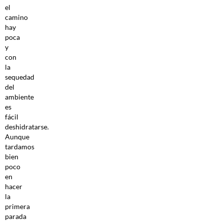
el
camino
hay
poca
y
con
la
sequedad
del
ambiente
es
fácil
deshidratarse.
Aunque
tardamos
bien
poco
en
hacer
la
primera
parada