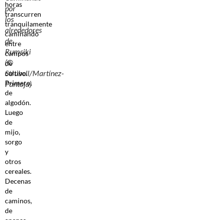
horas
por
transcurren
los
tranquilamente
alrededores
caminando
de
entre
Rumsiki
campos
(©
de
Strubell/Martínez-
cultivo.
Primero,
Pantoja)
de
algodón.
Luego
de
mijo,
sorgo
y
otros
cereales.
Decenas
de
caminos,
de