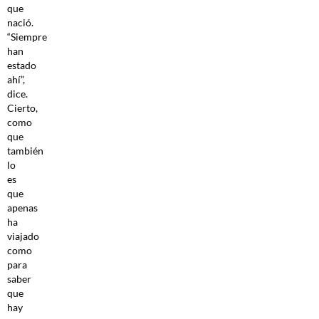
que
nació.
“Siempre
han
estado
ahí”,
dice.
Cierto,
como
que
también
lo
es
que
apenas
ha
viajado
como
para
saber
que
hay