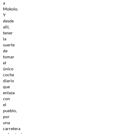
a
Mokolo.
Y
desde
allí,
tener
la
suerte
de
tomar
el
único
coche
diario
que
enlaza
con
el
pueblo,
por
una
carretera