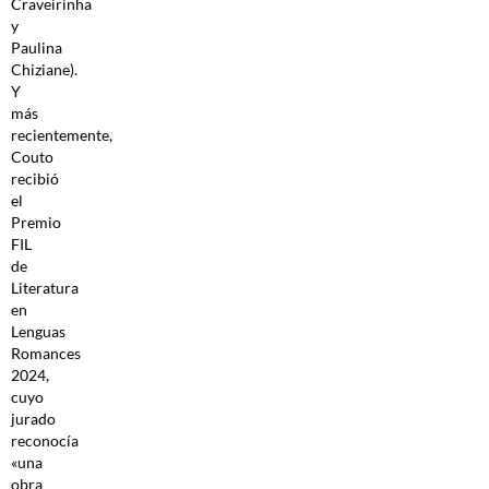
Craveirinha
y
Paulina
Chiziane).
Y
más
recientemente,
Couto
recibió
el
Premio
FIL
de
Literatura
en
Lenguas
Romances
2024,
cuyo
jurado
reconocía
«una
obra