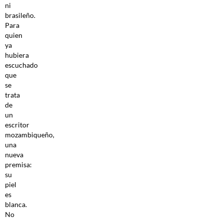
ni
brasileño.
Para
quien
ya
hubiera
escuchado
que
se
trata
de
un
escritor
mozambiqueño,
una
nueva
premisa:
su
piel
es
blanca.
No