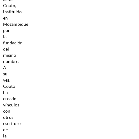
Couto,
instituido
en
Mozambique
por
la
fundación
del
mismo
nombre.
A
su
vez,
Couto
ha
creado
vínculos
con
otros
escritores
de
la