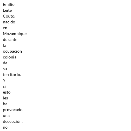
Emílio
Leite
Couto
,
nacido
en
Mozambique
durante
la
ocupación
colonial
de
su
territorio.
Y
si
esto
les
ha
provocado
una
decepción,
no