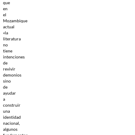
que
en
el
Mozambique
actual
«la
literatura
no
tiene
intenciones
de
revivir
demonios
sino
de
ayudar
a
construir
una
identidad
nacional,
algunos