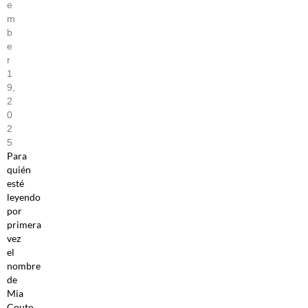
E
M
B
E
R
1
9,
2
0
2
5
Para
quién
esté
leyendo
por
primera
vez
el
nombre
de
Mia
Couto