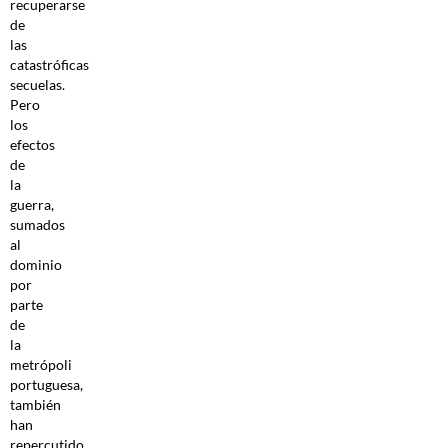
recuperarse
de
las
catastróficas
secuelas.
Pero
los
efectos
de
la
guerra,
sumados
al
dominio
por
parte
de
la
metrópoli
portuguesa,
también
han
repercutido