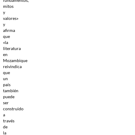
fundamentos,
mitos
y
valores»
y
afirma
que
«la
literatura
en
Mozambique
reivindica
que
un
país
también
puede
ser
construido
a
través
de
la