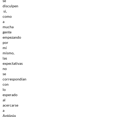
se
disculpen
si,
como
a
mucha
gente
empezando
por
mí
mismo,
las
expectativas
no
se
correspondían
con
lo
esperado
al
acercarse
a
António