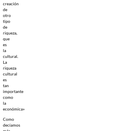
creación
de
otro
tipo
de
riqueza,
que
es
la
cultural.
La
riqueza
cultural
es
tan
importante
como
la
económica»
Como
decíamos
más