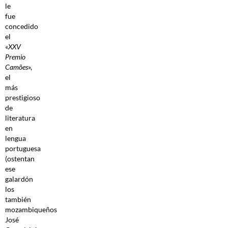
le
fue
concedido
el
«
XXV
Premio
Camões
»,
el
más
prestigioso
de
literatura
en
lengua
portuguesa
(ostentan
ese
galardón
los
también
mozambiqueños
José