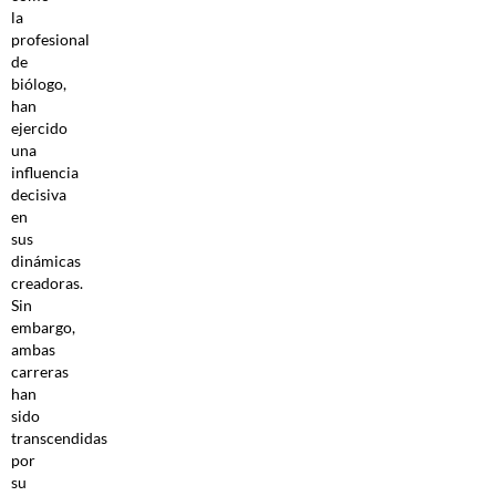
la
profesional
de
biólogo,
han
ejercido
una
influencia
decisiva
en
sus
dinámicas
creadoras.
Sin
embargo,
ambas
carreras
han
sido
transcendidas
por
su