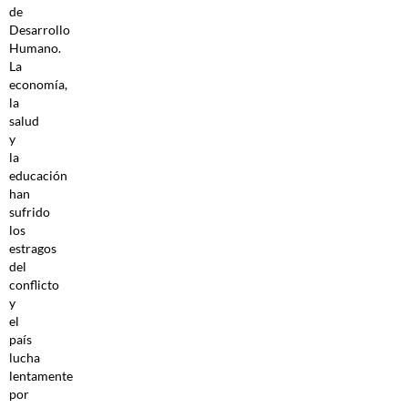
de
Desarrollo
Humano.
La
economía,
la
salud
y
la
educación
han
sufrido
los
estragos
del
conflicto
y
el
país
lucha
lentamente
por