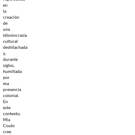
en
la
creación
de
una
idiosincrasia
cultural
deshilachada
y,
durante
siglos,
humillada
por
esa
presencia
colonial.
En
este
contexto,
Mia
Couto
cree