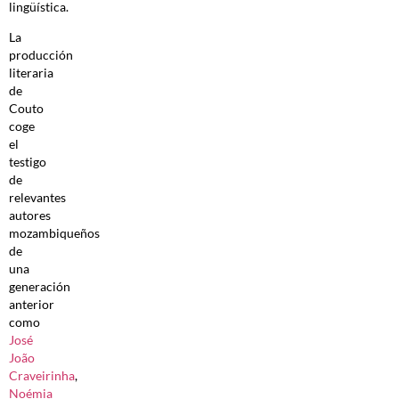
lingüística.
La
producción
literaria
de
Couto
coge
el
testigo
de
relevantes
autores
mozambiqueños
de
una
generación
anterior
como
José
João
Craveirinha
,
Noémia