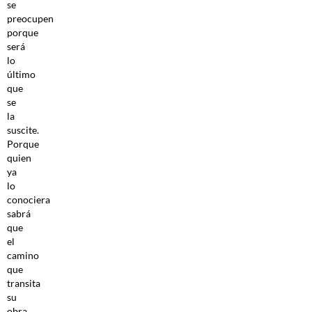
se
preocupen
porque
será
lo
último
que
se
la
suscite.
Porque
quien
ya
lo
conociera
sabrá
que
el
camino
que
transita
su
obra