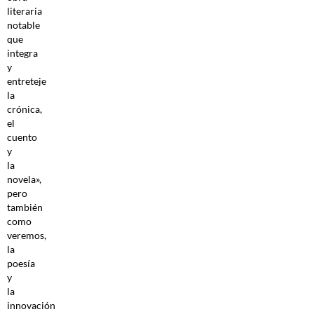
literaria
notable
que
integra
y
entreteje
la
crónica,
el
cuento
y
la
novela»,
pero
también
como
veremos,
la
poesía
y
la
innovación