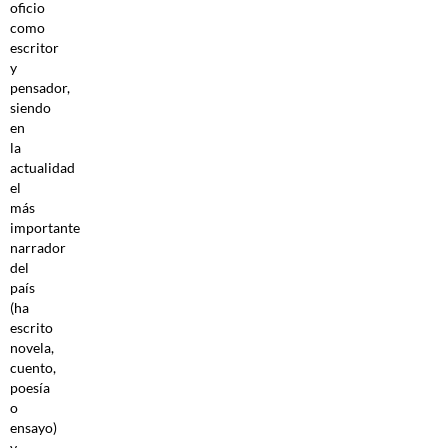
oficio
como
escritor
y
pensador,
siendo
en
la
actualidad
el
más
importante
narrador
del
país
(ha
escrito
novela,
cuento,
poesía
o
ensayo)
y