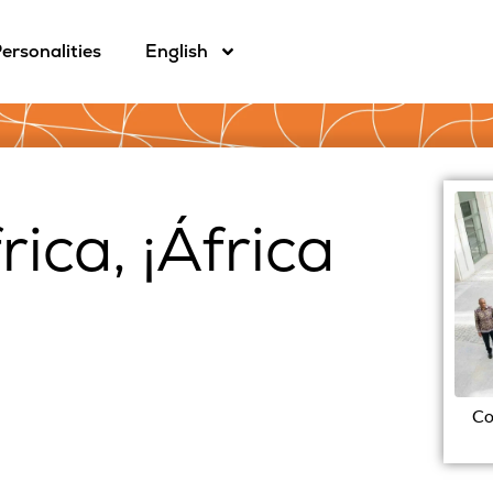
ersonalities
English
ica, ¡África
Co