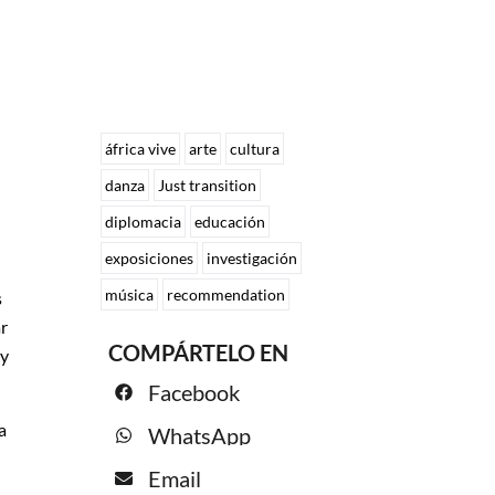
áfrica vive
arte
cultura
danza
Just transition
diplomacia
educación
exposiciones
investigación
música
recommendation
s
ar
COMPÁRTELO EN
 y
Facebook
a
WhatsApp
Email