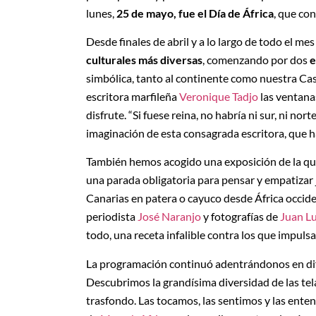
lunes,
25 de mayo, fue el Día de África
, que co
Desde finales de abril y a lo largo de todo el me
culturales más diversas
, comenzando por dos
e
simbólica, tanto al continente como nuestra Casa
escritora marfileña
Veronique Tadjo
las ventanas
disfrute. “Si fuese reina, no habría ni sur, ni no
imaginación de esta consagrada escritora, que h
También hemos acogido una exposición de la que
una parada obligatoria para pensar y empatizar 
Canarias en patera o cayuco desde África occide
periodista
José Naranjo
y fotografías de
Juan L
todo, una receta infalible contra los que impuls
La programación continuó adentrándonos en dife
Descubrimos la grandísima diversidad de las telas
trasfondo. Las tocamos, las sentimos y las ente