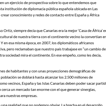
, en un ejercicio de prospectiva sobre lo que entendemos que
esta institución de diplomacia pública española ubicada en Las
 crear conocimiento y redes de contacto entre España y África
so Ortiz, siempre decía que Canarias era la mejor ‘Casa de África’ e
y cultural de nuestra tierra con el continente vecino la convertían e
n. Y en esa misma época, en 2007, los diplomáticos africanos
ativa, pero reclamaban que nuestro país trabajase en “un cambio de
tra sociedad mira el continente. En ese empeño, como les decía,
ones de habitantes y con unas proyecciones demográficas de
 población se doblará hasta alcanzar los 2.500 millones de
 como vecinos, España y las Islas Canarias deben poder sacar parti
n cerca un mercado tan enorme con el que generar sinergias,
 para nuestras empresas.
n una realidad que no podemos obviar. La brecha en el desarrollo