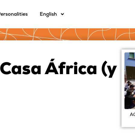
ersonalities
English
Casa África (y
A