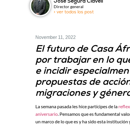
José Segura Clavell
Director general
> ver todos los post
November 11, 2022
El futuro de Casa Áfri
por trabajar en lo q
e incidir especialment
propuestas de acción
migraciones y géner
La semana pasada les hice partícipes de la
refle
aniversario
. Pensamos que es fundamental valor
un marco de lo que es y ha sido esta institución