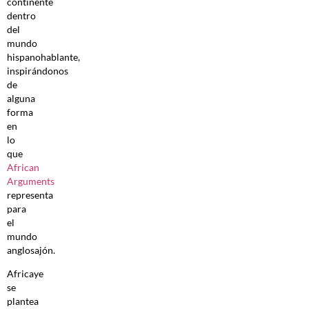
continente
dentro
del
mundo
hispanohablante,
inspirándonos
de
alguna
forma
en
lo
que
African
Arguments
representa
para
el
mundo
anglosajón.
Africaye
se
plantea