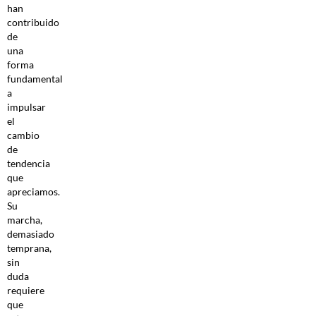
han
contribuido
de
una
forma
fundamental
a
impulsar
el
cambio
de
tendencia
que
apreciamos.
Su
marcha,
demasiado
temprana,
sin
duda
requiere
que