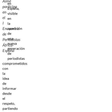
Aimé
en
participa
España,
en
visible
el
en
I
la
Encuentro
aparición
de
de
una
Periodistas
nueva
África-
generación
España
de
periodistas
comprometidos
con
la
idea
de
informar
desde
el
respeto,
partiendo