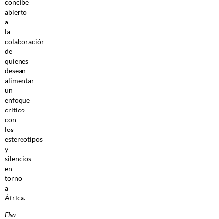
concibe
abierto
a
la
colaboración
de
quienes
desean
alimentar
un
enfoque
crítico
con
los
estereotipos
y
silencios
en
torno
a
África.
Elsa