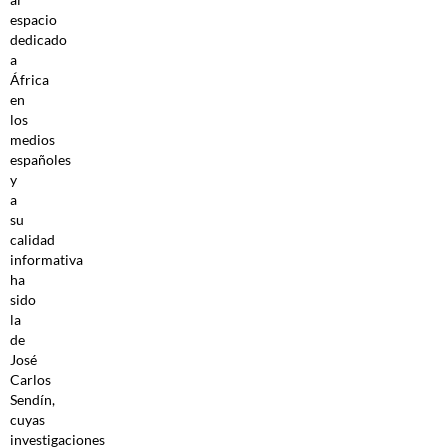
espacio
dedicado
a
África
en
los
medios
españoles
y
a
su
calidad
informativa
ha
sido
la
de
José
Carlos
Sendín,
cuyas
investigaciones