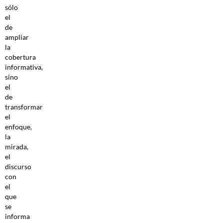
sólo
el
de
ampliar
la
cobertura
informativa,
sino
el
de
transformar
el
enfoque,
la
mirada,
el
discurso
con
el
que
se
informa