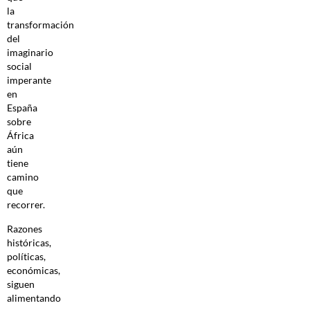
la
transformación
del
imaginario
social
imperante
en
España
sobre
África
aún
tiene
camino
que
recorrer.
Razones
históricas,
políticas,
económicas,
siguen
alimentando