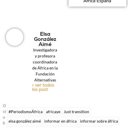
África-España
Elsa
González
Aimé
Investigadora
y profesora
coordinadora
de África en la
Fundación
Alternativas
> ver todos
los post
O
Ct
#PeriodismoÁfrica
africaye
Just transition
O
elsa gonzález aimé
informar en áfrica
informar sobre áfrica
B