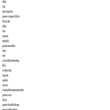
de
la
propia
percepción
local
de
lo
que
está
pasando
en
el
continente.
Es
cierto
que
aún
son
relativamente
pocos
los
periodistas
españoles