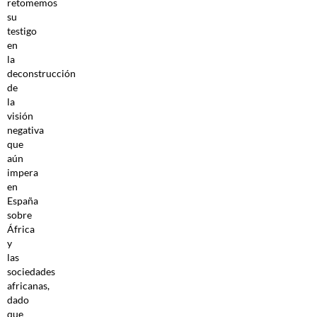
retomemos
su
testigo
en
la
deconstrucción
de
la
visión
negativa
que
aún
impera
en
España
sobre
África
y
las
sociedades
africanas,
dado
que