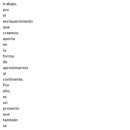
trabajo,
por
el
enriquecimiento
que
creemos
aporta
en
la
forma
de
aproximarnos
al
continente.
Por
ello,
es
un
proyecto
que
también
se