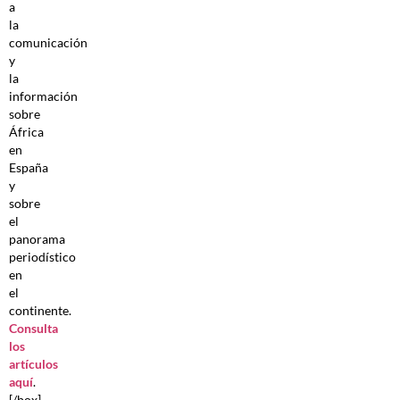
a
la
comunicación
y
la
información
sobre
África
en
España
y
sobre
el
panorama
periodístico
en
el
continente.
Consulta
los
artículos
aquí
.
[/box]