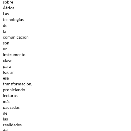
sobre
África.
Las
tecnologías
de
la
comunicación
son
un
instrumento
clave
para
lograr
esa
transformación,
propiciando
lecturas
más
pausadas
de
las
realidades
del