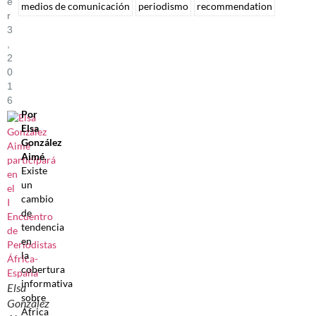
E
medios de comunicación
periodismo
recommendation
R
3
,
2
0
1
6
Por
Elsa
González
Aimé
.
Existe
un
cambio
de
tendencia
en
la
cobertura
informativa
Elsa
sobre
González
África