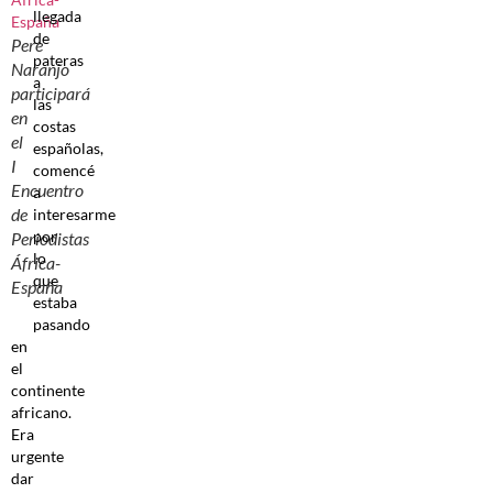
llegada
de
Pere
pateras
Naranjo
a
participará
las
en
costas
el
españolas,
I
comencé
Encuentro
a
de
interesarme
por
Periodistas
lo
África-
que
España
estaba
pasando
en
el
continente
africano.
Era
urgente
dar