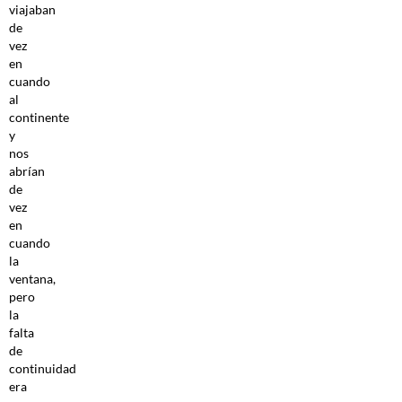
viajaban
de
vez
en
cuando
al
continente
y
nos
abrían
de
vez
en
cuando
la
ventana,
pero
la
falta
de
continuidad
era