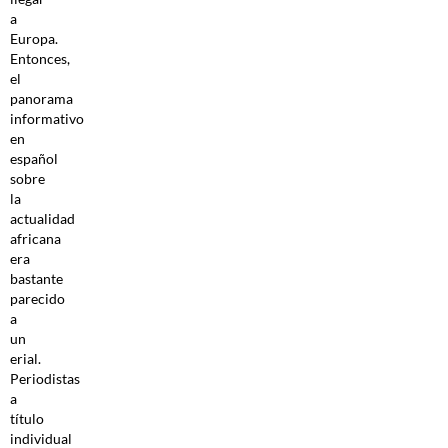
a
Europa.
Entonces,
el
panorama
informativo
en
español
sobre
la
actualidad
africana
era
bastante
parecido
a
un
erial.
Periodistas
a
título
individual