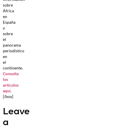
sobre
África
en
España
y
sobre
el
panorama
periodístico
en
el
continente.
Consulta
los
artículos
aquí
.
[/box]
Leave
a