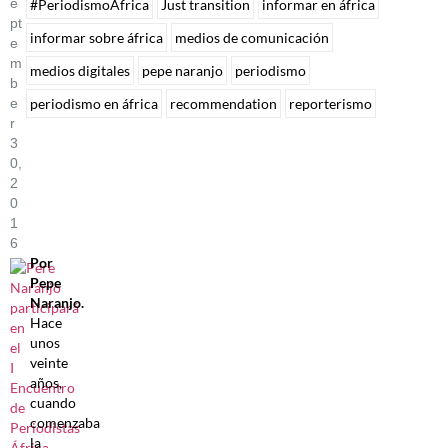
E
#PeriodismoÁfrica
Just transition
informar en áfrica
Pt
informar sobre áfrica
medios de comunicación
E
M
medios digitales
pepe naranjo
periodismo
B
periodismo en áfrica
recommendation
reporterismo
E
R
3
0,
2
0
1
6
Por
Pepe
Naranjo.
Hace
unos
veinte
años,
cuando
comenzaba
la