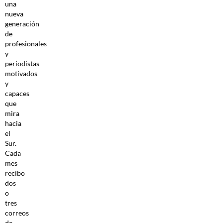
una
nueva
generación
de
profesionales
y
periodistas
motivados
y
capaces
que
mira
hacia
el
Sur.
Cada
mes
recibo
dos
o
tres
correos
de