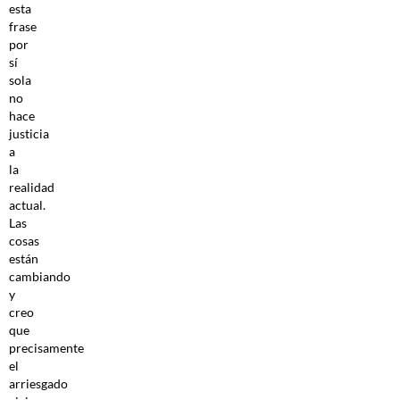
esta
frase
por
sí
sola
no
hace
justicia
a
la
realidad
actual.
Las
cosas
están
cambiando
y
creo
que
precisamente
el
arriesgado