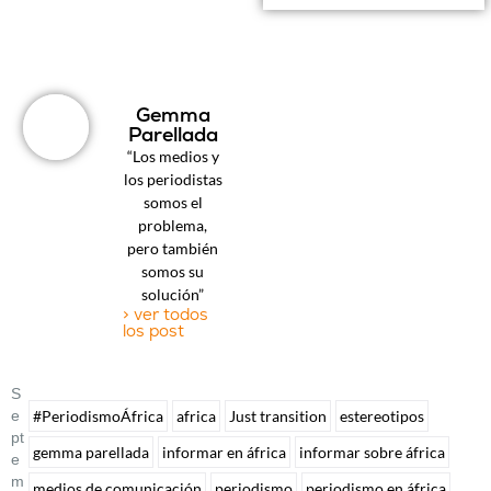
Gemma
Parellada
“Los medios y
los periodistas
somos el
problema,
pero también
somos su
solución”
> ver todos
los post
S
E
#PeriodismoÁfrica
africa
Just transition
estereotipos
Pt
gemma parellada
informar en áfrica
informar sobre áfrica
E
M
medios de comunicación
periodismo
periodismo en áfrica