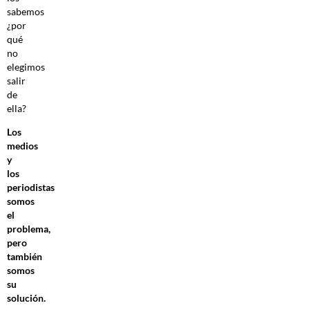
sabemos
¿por
qué
no
elegimos
salir
de
ella?
Los
medios
y
los
periodistas
somos
el
problema,
pero
también
somos
su
solución.