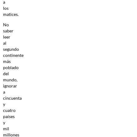
a
los
matices.
No
saber
leer
al
segundo
continente
más
poblado
del
mundo,
ignorar
a
cincuenta
y
cuatro
países
y
mil
millones