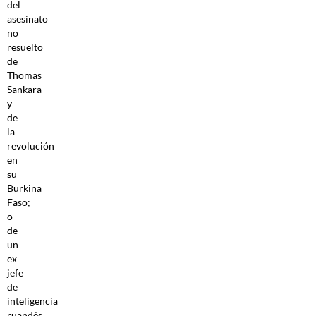
del
asesinato
no
resuelto
de
Thomas
Sankara
y
de
la
revolución
en
su
Burkina
Faso;
o
de
un
ex
jefe
de
inteligencia
ruandés