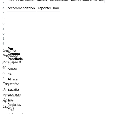
B
recommendation
reporterismo
E
R
3
0,
2
0
1
6
Por
Gemma
Gemma
Parellada
Parellada.
participará
El
en
relato
el
de
I
África
Encuentro
en
de
España
es
Periodistas
una
África-
fantasía.
España
Está