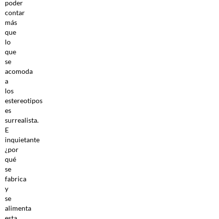
poder
contar
más
que
lo
que
se
acomoda
a
los
estereotipos
es
surrealista.
E
inquietante
¿por
qué
se
fabrica
y
se
alimenta
esta