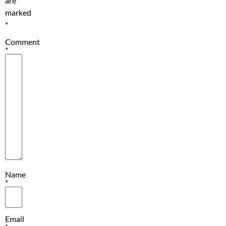
are
marked
*
Comment
*
Name
*
Email