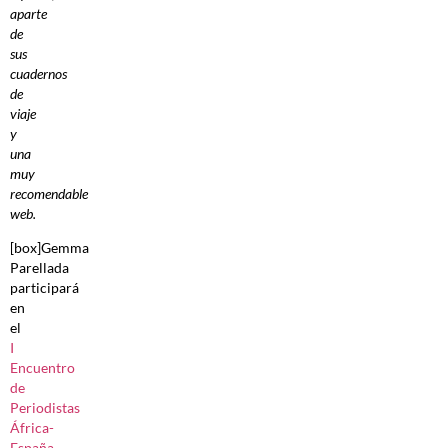
aparte
de
sus
cuadernos
de
viaje
y
una
muy
recomendable
web.
[box]Gemma
Parellada
participará
en
el
I
Encuentro
de
Periodistas
África-
España
,