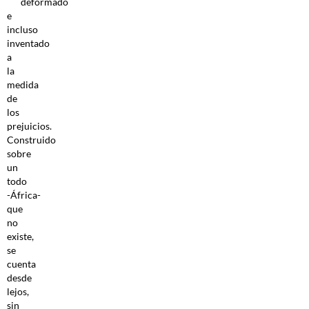
deformado
e
incluso
inventado
a
la
medida
de
los
prejuicios.
Construido
sobre
un
todo
-África-
que
no
existe,
se
cuenta
desde
lejos,
sin