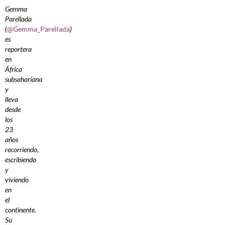
Gemma
Parellada
(
@Gemma_Parellada
)
es
reportera
en
África
subsahariana
y
lleva
desde
los
23
años
recorriendo,
escribiendo
y
viviendo
en
el
continente.
Su