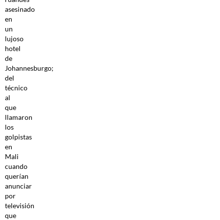
asesinado
en
un
lujoso
hotel
de
Johannesburgo;
del
técnico
al
que
llamaron
los
golpistas
en
Mali
cuando
querían
anunciar
por
televisión
que