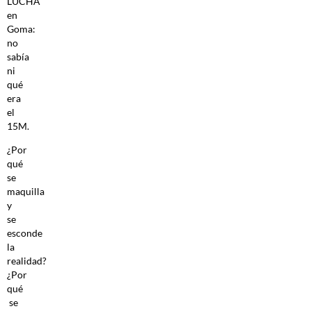
LUCHA
en
Goma:
no
sabía
ni
qué
era
el
15M.
¿Por
qué
se
maquilla
y
se
esconde
la
realidad?
¿Por
qué
se