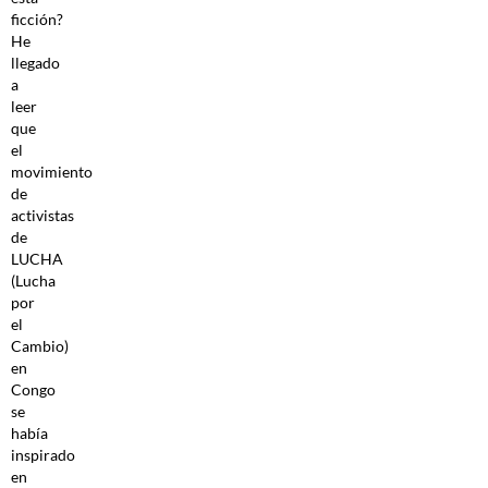
ficción?
He
llegado
a
leer
que
el
movimiento
de
activistas
de
LUCHA
(Lucha
por
el
Cambio)
en
Congo
se
había
inspirado
en