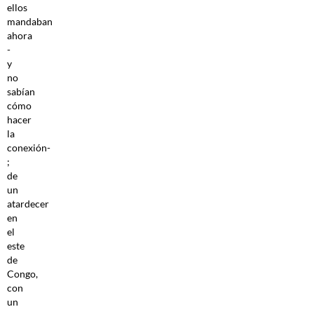
ellos
mandaban
ahora
-
y
no
sabían
cómo
hacer
la
conexión-
;
de
un
atardecer
en
el
este
de
Congo,
con
un