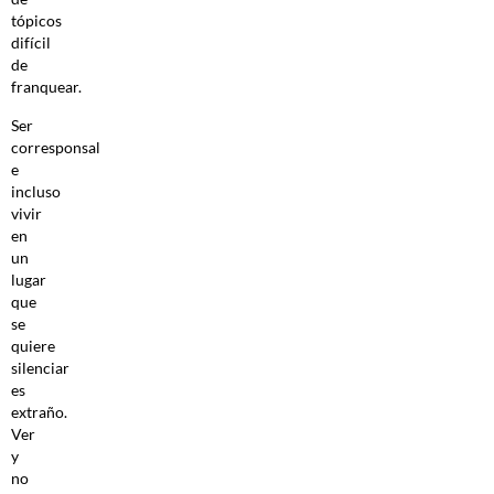
tópicos
difícil
de
franquear.
Ser
corresponsal
e
incluso
vivir
en
un
lugar
que
se
quiere
silenciar
es
extraño.
Ver
y
no