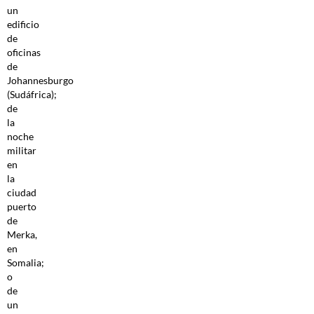
un
edificio
de
oficinas
de
Johannesburgo
(Sudáfrica);
de
la
noche
militar
en
la
ciudad
puerto
de
Merka,
en
Somalia;
o
de
un