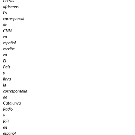
tierras
africanas.
Es
corresponsal
de
CNN
en
español,
escribe
en
El
País
y
lleva
la
corresponsalía
de
Catalunya
Radio
y
RFI
en
español,