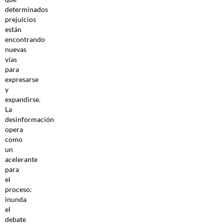
determinados
prejuicios
están
encontrando
nuevas
vías
para
expresarse
y
expandirse.
La
desinformación
opera
como
un
acelerante
para
el
proceso:
inunda
el
debate