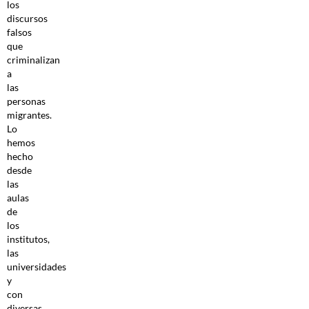
los
discursos
falsos
que
criminalizan
a
las
personas
migrantes.
Lo
hemos
hecho
desde
las
aulas
de
los
institutos,
las
universidades
y
con
diversas