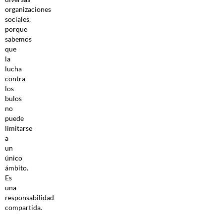
organizaciones
sociales,
porque
sabemos
que
la
lucha
contra
los
bulos
no
puede
limitarse
a
un
único
ámbito.
Es
una
responsabilidad
compartida.