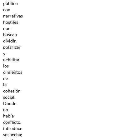
público
con
narrativas
hostiles
que
buscan
dividir,
polarizar
y
debilitar
los
cimientos
de
la
cohesión
social.
Donde
no
había
conflicto,
introduce
sospecha;