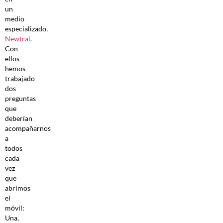
un
medio
especializado,
Newtral
.
Con
ellos
hemos
trabajado
dos
preguntas
que
deberían
acompañarnos
a
todos
cada
vez
que
abrimos
el
móvil:
Una,