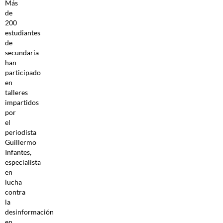
Más
de
200
estudiantes
de
secundaria
han
participado
en
talleres
impartidos
por
el
periodista
Guillermo
Infantes,
especialista
en
lucha
contra
la
desinformación
en