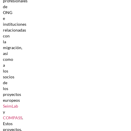
profesionales
de
ONG
e
instituciones
relacionadas
con
la
migración,
así
como
a
los
socios
de
los
proyectos
europeos
SeimLab
y
COMPASS
.
Estos
proyectos,