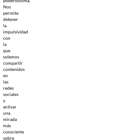
poderosísima.
Nos
permite
detener
la
impulsividad
con
la
que
solemos
compartir
contenidos
en
las
redes
sociales
y
activar
una
mirada
más
consciente
sobre