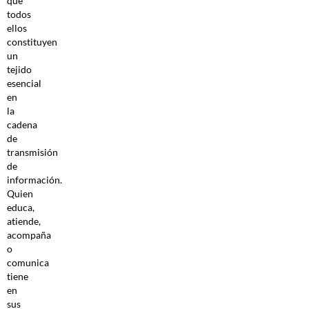
que
todos
ellos
constituyen
un
tejido
esencial
en
la
cadena
de
transmisión
de
información.
Quien
educa,
atiende,
acompaña
o
comunica
tiene
en
sus