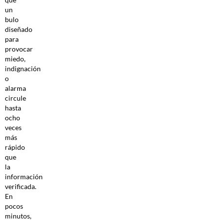
un
bulo
diseñado
para
provocar
miedo,
indignación
o
alarma
circule
hasta
ocho
veces
más
rápido
que
la
información
verificada.
En
pocos
minutos,