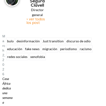
Segura
Clavell
Director
general
> ver todos
los post
M
A
bulo
desinformación
Just transition
discurso de odio
Rc
educación
fake news
migración
periodismo
racismo
H
2,
redes sociales
xenofobia
2
0
2
6
Casa
África
dedica
una
semana
a