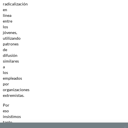
radicalización
en
línea
entre
los
jóvenes,
utilizando
patrones
de
difusión
similares
a
los
empleados
por
organizaciones
extremistas.
Por
eso
insistimos
tanto
en