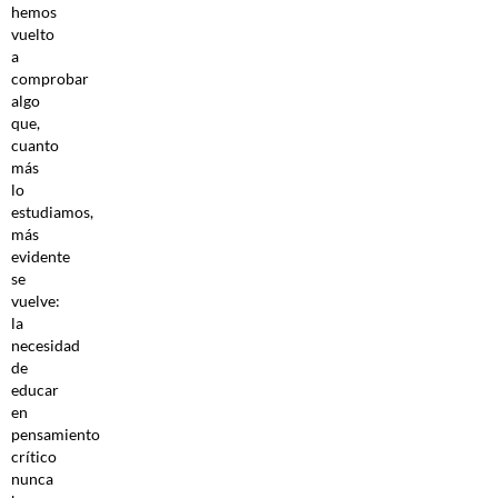
hemos
vuelto
a
comprobar
algo
que,
cuanto
más
lo
estudiamos,
más
evidente
se
vuelve:
la
necesidad
de
educar
en
pensamiento
crítico
nunca