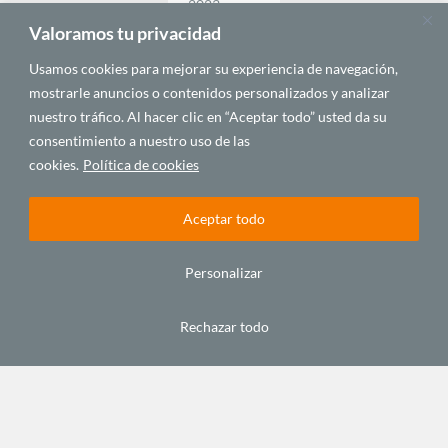
2023
Valoramos tu privacidad
Usamos cookies para mejorar su experiencia de navegación,
HISTORIA
POLÍTICA Y
POLÍTICA Y
Y
GEOPOLÍTICA
GEOPOLÍTICA
mostrarle anuncios o contenidos personalizados y analizar
MEMORIA
nuestro tráfico. Al hacer clic en “Aceptar todo” usted da su
DE
consentimiento a nuestro uso de las
ÁFRICA
cookies.
Política de cookies
Aceptar todo
Personalizar
Una
Las Tres
África se
breve
Fronteras
aleja de
historia
(la ‘zona
Occidente
Rechazar todo
de África
cero’ de
(II)
la yihad
octubre 20,
junio 23,
en el
2022
2022
Sahel)
junio 27,
2022