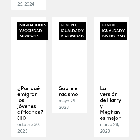
25, 2024
MIGRACIONES
GÉNERO,
GÉNERO,
Y SOCIEDAD
IGUALDAD Y
IGUALDAD Y
AFRICANA
DIVERSIDAD
DIVERSIDAD
¿Por qué
Sobre el
La
emigran
racismo
versión
los
de Harry
mayo 29,
jóvenes
y
2023
africanos?
Meghan
(III)
es mejor
octubre 30,
marzo 28,
2023
2023