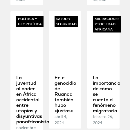
POLÍTICA Y
SALUD Y
MIGRACIONES
GEOPOLÍTICA
SEGURIDAD
Y SOCIEDAD
AFRICANA
La
En el
La
juventud
genocidio
importancia
al poder
de
de cómo
en África
Ruanda
se
occidental:
también
cuenta el
entre
hubo
fenómeno
utopías y
«justos»
migratorio
disyuntivas
abril 4,
febrero 26,
panafricanistas
2024
2024
noviembre