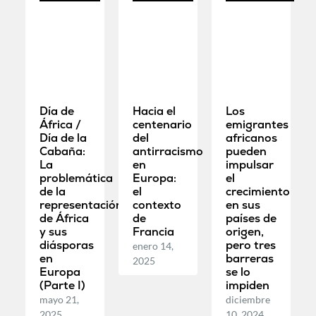
Día de
Hacia el
Los
África /
centenario
emigrantes
Día de la
del
africanos
Cabaña:
antirracismo
pueden
La
en
impulsar
problemática
Europa:
el
de la
el
crecimiento
representación
contexto
en sus
de África
de
países de
y sus
Francia
origen,
diásporas
pero tres
enero 14,
en
barreras
2025
Europa
se lo
(Parte I)
impiden
mayo 21,
diciembre
2025
10, 2024