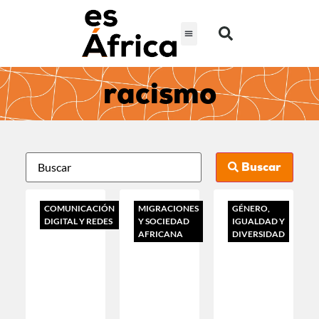
racismo
Buscar
COMUNICACIÓN
MIGRACIONES
GÉNERO,
DIGITAL Y REDES
Y SOCIEDAD
IGUALDAD Y
AFRICANA
DIVERSIDAD