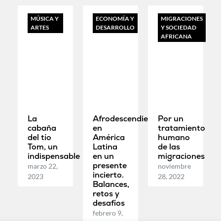
MÚSICA Y
ECONOMÍA Y
MIGRACIONES
ARTES
DESARROLLO
Y SOCIEDAD
AFRICANA
La
Afrodescendientes
Por un
cabaña
en
tratamiento
del tío
América
humano
Tom, un
Latina
de las
indispensable
en un
migraciones
presente
marzo 22,
noviembre
incierto.
2023
28, 2022
Balances,
retos y
desafíos
febrero 9,