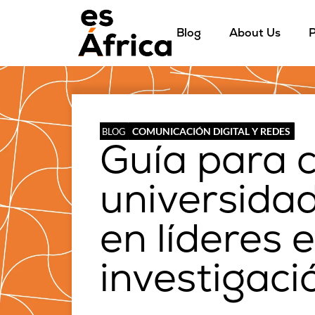
Blog
About Us
P
COMUNICACIÓN DIGITAL Y REDES
BLOG
Guía para c
universida
en líderes 
investigaci