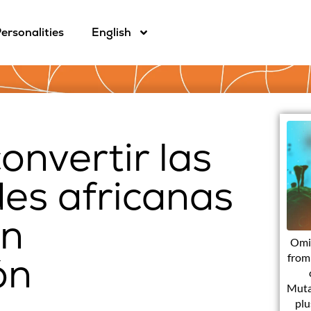
ersonalities
English
onvertir las
des africanas
en
Omi
ón
from 
Muta
plu