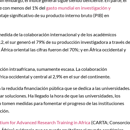
Sin embargo, el índice general sigue siendo deficiente. En parte, el
ye con menos del 1% del
gasto mundial en investigación y
taje significativo de su producto interno bruto (PIB) en
dida de la colaboración internacional y de los académicos
012, el sur generó el 79% de su producción investigadora a través d
África oriental las cifras fueron del 70%; y en África occidental y
ación intraafricana, sumamente escasa. La colaboración
rica occidental y central al 2,9% en el sur del continente.
la reducida financiación pública que se dedica a las universidades
 soluciones. Ha llegado la hora de que las universidades, los
lo tomen medidas para fomentar el progreso de las instituciones
ción.
ium for Advanced Research Training in Africa
(CARTA; Consorcio
 África) evidencia que se puede revitalizar el mundo académico