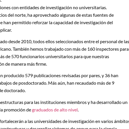
ones con entidades de investigación no universitarias.
cios del norte, ha aprovechado algunas de estas fuentes de
le han permitido reforzar la capacidad de investigación del
plicar.
do desde 2010, todos ellos seleccionados entre el personal de la
fricano. También hemos trabajado con más de 160 inspectores para
más de 570 funcionarios universitarios para que nuestras
ión de manera más firme.
 producido 579 publicaciones revisadas por pares, y 36 han
rabajos de posdoctorado. Más aún, han recaudado más de 9
 de doctorado.
estructuras para las instituciones miembros y ha desarrollado un
la promoción de
graduados de alto nivel
.
rtalecerán a las universidades de investigación en varios ámbito
raestructuras y desarrollar sistemas de apoyo para la ciencia.