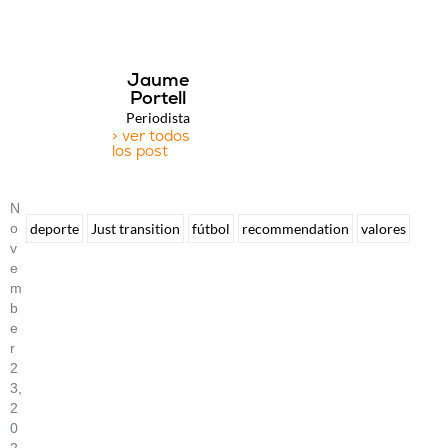
Jaume
Portell
Periodista
> ver todos
los post
N
O
deporte
Just transition
fútbol
recommendation
valores
V
E
M
B
E
R
2
3,
2
0