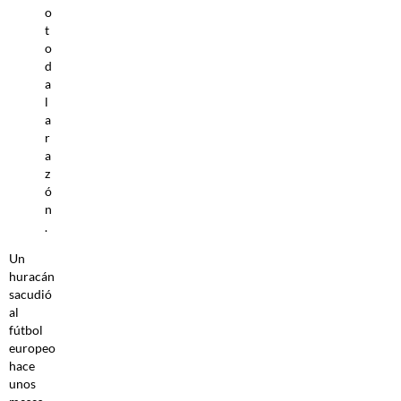
o
t
o
d
a
l
a
r
a
z
ó
n
.
Un
huracán
sacudió
al
fútbol
europeo
hace
unos