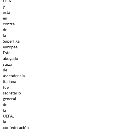
FIFA
y
está
en
contra
de
la
Superliga
europea.
Este
abogado
suizo
de
ascendencia
italiana
fue
secretario
general
de
la
UEFA,
la
confederación