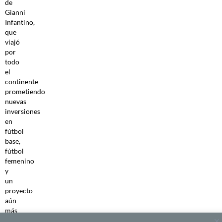
de
Gianni
Infantino,
que
viajó
por
todo
el
continente
prometiendo
nuevas
inversiones
en
fútbol
base,
fútbol
femenino
y
un
proyecto
aún
más
ambicioso: