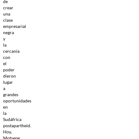
de
crear
una
clase
empresarial
negra
y
la
cercanía
con
el
poder
dieron
lugar
a
grandes
oportunidades
en
la
Sudáfrica
postapartheid.
Hoy,
Motsepe