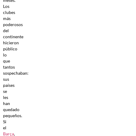
meses.
Los
clubes
más
poderosos
del
continente
hicieron
público
lo
que
tantos
sospechaban:
sus
países
se
les
han
quedado
pequeños.
Si
el
Barça
,