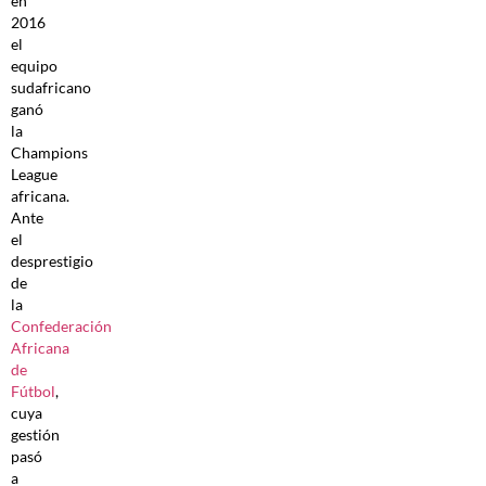
en
2016
el
equipo
sudafricano
ganó
la
Champions
League
africana.
Ante
el
desprestigio
de
la
Confederación
Africana
de
Fútbol
,
cuya
gestión
pasó
a