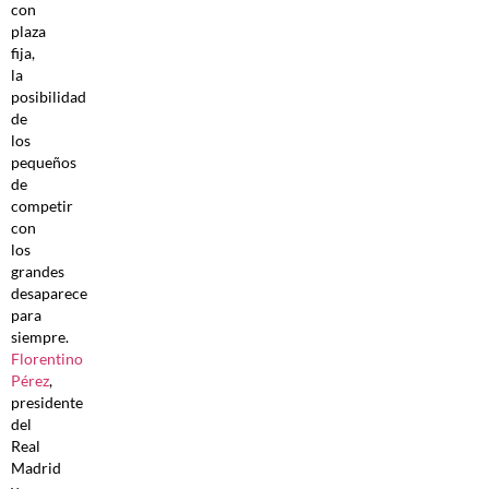
con
plaza
fija,
la
posibilidad
de
los
pequeños
de
competir
con
los
grandes
desaparece
para
siempre.
Florentino
Pérez
,
presidente
del
Real
Madrid