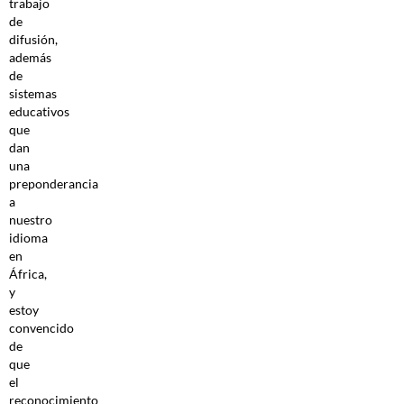
trabajo
de
difusión,
además
de
sistemas
educativos
que
dan
una
preponderancia
a
nuestro
idioma
en
África,
y
estoy
convencido
de
que
el
reconocimiento