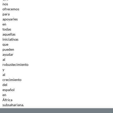
nos
ofrecemos
para
apoyarles
en
todas
aquellas
iniciativas
que
pueden
ayudar
al
robustecimiento
y
al
crecimiento
del
español
en
África
subsahariana.
Fruto