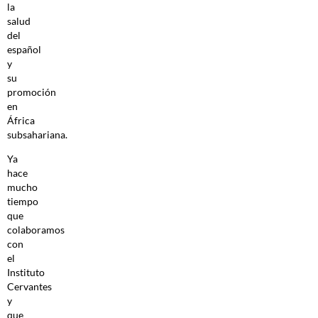
la
salud
del
español
y
su
promoción
en
África
subsahariana.
Ya
hace
mucho
tiempo
que
colaboramos
con
el
Instituto
Cervantes
y
que