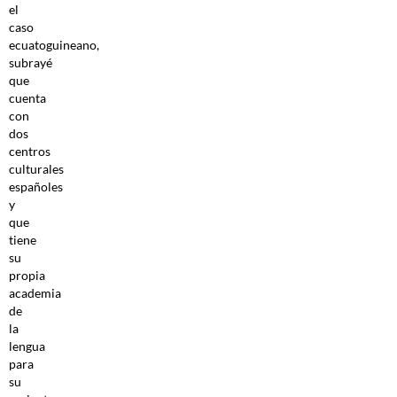
el
caso
ecuatoguineano,
subrayé
que
cuenta
con
dos
centros
culturales
españoles
y
que
tiene
su
propia
academia
de
la
lengua
para
su