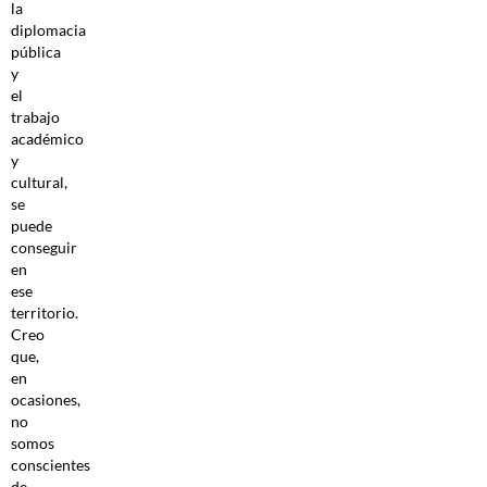
la
diplomacia
pública
y
el
trabajo
académico
y
cultural,
se
puede
conseguir
en
ese
territorio.
Creo
que,
en
ocasiones,
no
somos
conscientes
de