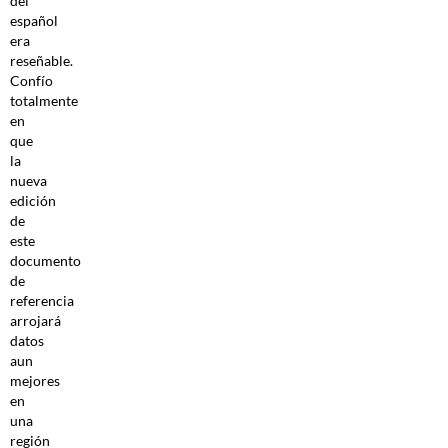
del
español
era
reseñable.
Confío
totalmente
en
que
la
nueva
edición
de
este
documento
de
referencia
arrojará
datos
aun
mejores
en
una
región