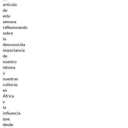
artículo
de
esta
semana
reflexionando
sobre
la
desconocida
importancia
de
nuestro
idioma
y
nuestras
culturas
en
África
y
la
influencia
que,
desde