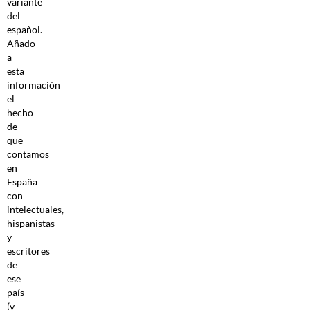
variante
del
español.
Añado
a
esta
información
el
hecho
de
que
contamos
en
España
con
intelectuales,
hispanistas
y
escritores
de
ese
país
(y