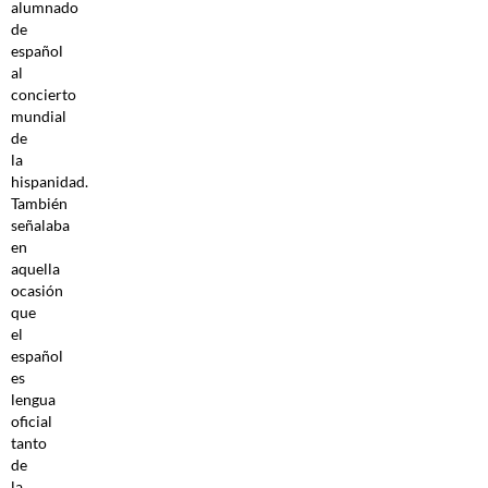
alumnado
de
español
al
concierto
mundial
de
la
hispanidad.
También
señalaba
en
aquella
ocasión
que
el
español
es
lengua
oficial
tanto
de
la