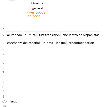
Director
general
> ver todos
los post
F
E
alumnado
cultura
Just transition
encuentro de hispanistas
B
enseñanza del español
idioma
lengua
recommendation
R
U
A
R
Y
2
7
,
2
0
2
3
Comienzo
mi