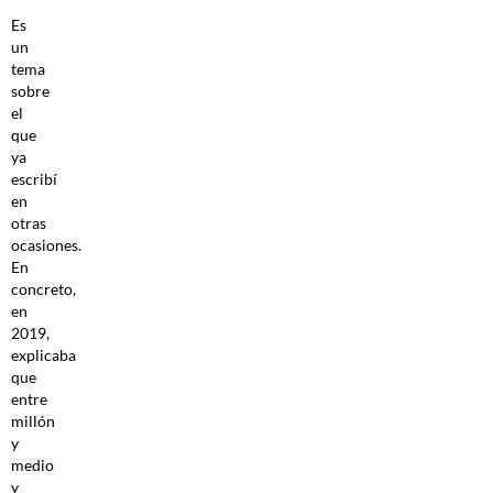
Es
un
tema
sobre
el
que
ya
escribí
en
otras
ocasiones.
En
concreto,
en
2019,
explicaba
que
entre
millón
y
medio
y