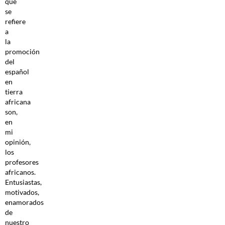
que
se
refiere
a
la
promoción
del
español
en
tierra
africana
son,
en
mi
opinión,
los
profesores
africanos.
Entusiastas,
motivados,
enamorados
de
nuestro