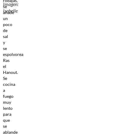
rodajas,
Imagen:
se
Isabelle
añade
un
poco
de
sal
y
se
espolvorea
Ras
el
Hanout.
Se
cocina
a
fuego
muy
lento
para
que
se
ablande