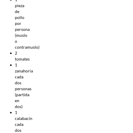
pieza
de
pollo
por
persona
(muslo
o
contramuslo)
2
tomates
1
zanahoria
cada
dos
personas
(partida
en
dos)
1
calabacín
cada
dos