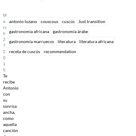
M
A
antonio lozano
couscous
cuscús
Just transition
Rc
gastronomía africana
gastronomía árabe
H
2
gastronomía marruecos
literatura
literatura africana
7,
receta de cuscús
recommendation
2
0
1
5
Te
recibe
Antonio
con
su
sonrisa
ancha,
como
aquella
canción