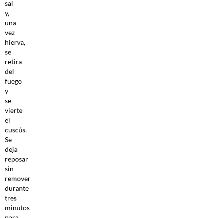
sal
y,
una
vez
hierva,
se
retira
del
fuego
y
se
vierte
el
cuscús.
Se
deja
reposar
sin
remover
durante
tres
minutos
para