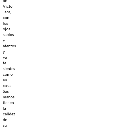
de
Víctor
Jara,
con
los
ojos
sabios
y
atentos
y
ya
te
sientes
como
en
casa.
Sus
manos
tienen
la
calidez
de
su