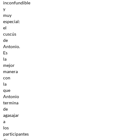
inconfundible
y
muy
especial:
el
cuscús
de
Antonio.
Es
la
mejor
manera
con
la
que
Antonio
termina
de
agasajar
a
los
participantes