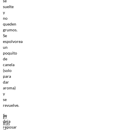
se
suelte
y
no
queden
grumos.
Se
espolvorea
un
poquito
de
canela
(solo
para
dar
aroma)
y
se
revuelve.
Se
El
deja
Ras
reposar
el