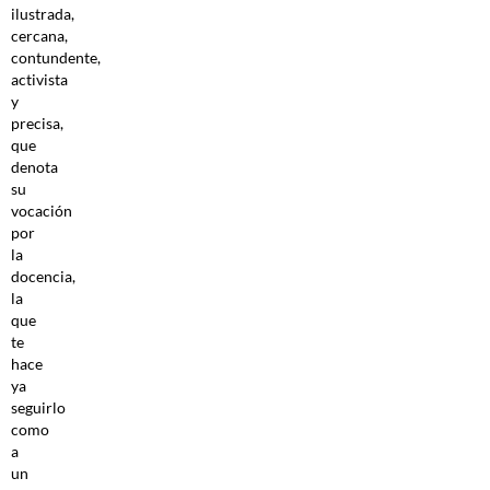
ilustrada,
cercana,
contundente,
activista
y
precisa,
que
denota
su
vocación
por
la
docencia,
la
que
te
hace
ya
seguirlo
como
a
un