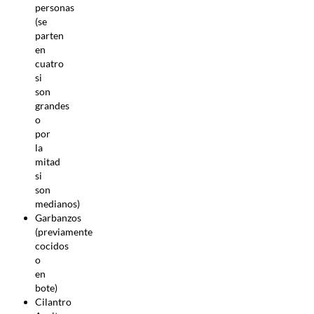
personas
(se
parten
en
cuatro
si
son
grandes
o
por
la
mitad
si
son
medianos)
Garbanzos
(previamente
cocidos
o
en
bote)
Cilantro