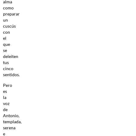
alma
como
preparar
un
cuscús
con
el
que
se
deleiten
tus
cinco
sentidos.
Pero
es
la
voz
de
Antonio,
templada,
serena
e