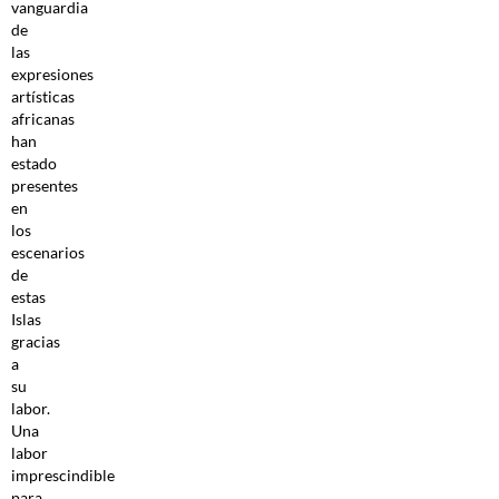
vanguardia
de
las
expresiones
artísticas
africanas
han
estado
presentes
en
los
escenarios
de
estas
Islas
gracias
a
su
labor.
Una
labor
imprescindible
para