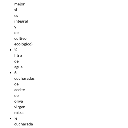
mejor
si
es
integral
y
de
cultivo
ecológico)
½
litro
de
agua
6
cucharadas
de
aceite
de
oliva
virgen
extra
½
cucharada