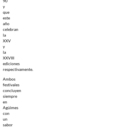
90
y
que
este
año
celebran
la
XXV
y
la
XXVIII
ediciones
respectivamente.
Ambos
festivales
concluyen
siempre
en
Agüimes
con
un
sabor