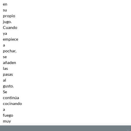
en
su
propio
jugo.
Cuando
ya
empiece
a
pochar,
se
añaden
las
pasas
al
gusto.
Se
continúa
cocinando
a
fuego
muy
bajo