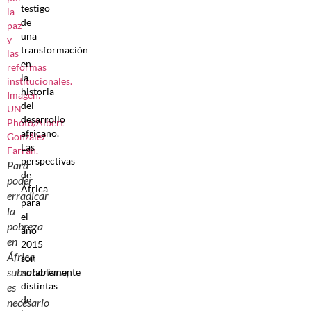
testigo
de
una
transformación
en
la
historia
del
desarrollo
africano.
Las
perspectivas
Para
de
poder
África
erradicar
para
la
el
pobreza
año
en
2015
África
son
subsahariana,
notablemente
distintas
es
de
necesario