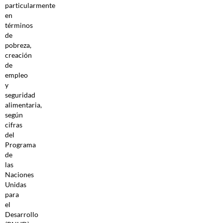
particularmente
en
términos
de
pobreza,
creación
de
empleo
y
seguridad
alimentaria,
según
cifras
del
Programa
de
las
Naciones
Unidas
para
el
Desarrollo