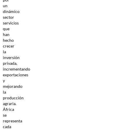
un
dinámico
sector
servicios
que
han
hecho
crecer
la
inversión
privada,
incrementando
exportaciones
y
mejorando
la
producción
agraria.
África
se
representa
cada