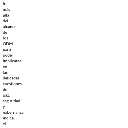
ir
más
allá
del
alcance
de
los
ODM
para
poder
implicarse
en
las
delicadas
cuestiones
de
paz,
seguridad
y
gobernanza,
indica
el