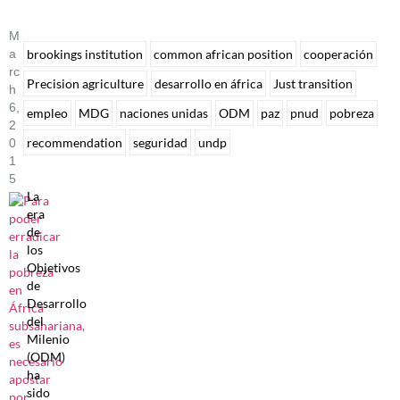
M
A
brookings institution
common african position
cooperación
Rc
Precision agriculture
desarrollo en áfrica
Just transition
H
6,
empleo
MDG
naciones unidas
ODM
paz
pnud
pobreza
2
recommendation
seguridad
undp
0
1
5
La
era
de
los
Objetivos
de
Desarrollo
del
Milenio
(ODM)
ha
sido