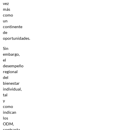
vez
más
como
un
continente
de
oportunidades.
Sin
embargo,
el
desempeño
regional
del
bienestar
individual,
tal
y
como
indican
los
ODM,
contrasta