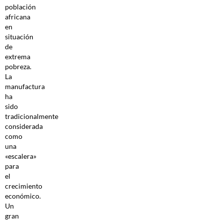
población
africana
en
situación
de
extrema
pobreza.
La
manufactura
ha
sido
tradicionalmente
considerada
como
una
«escalera»
para
el
crecimiento
económico.
Un
gran