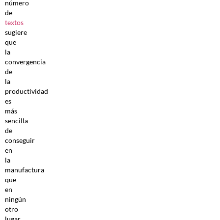
número
de
textos
sugiere
que
la
convergencia
de
la
productividad
es
más
sencilla
de
conseguir
en
la
manufactura
que
en
ningún
otro
lugar.