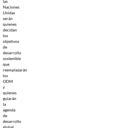
las
Naciones
Unidas
serán
quienes
decidan
los
objetivos
de
desarrollo
sostenible
que
reemplazarán
los
ODM
y
quienes
guiarán
la
agenda
de
desarrollo
global