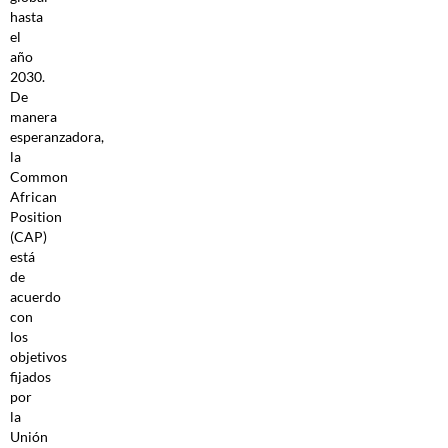
hasta
el
año
2030.
De
manera
esperanzadora,
la
Common
African
Position
(CAP)
está
de
acuerdo
con
los
objetivos
fijados
por
la
Unión