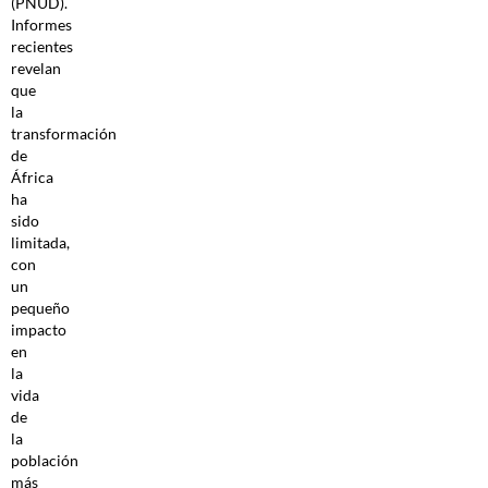
(PNUD).
Informes
recientes
revelan
que
la
transformación
de
África
ha
sido
limitada,
con
un
pequeño
impacto
en
la
vida
de
la
población
más