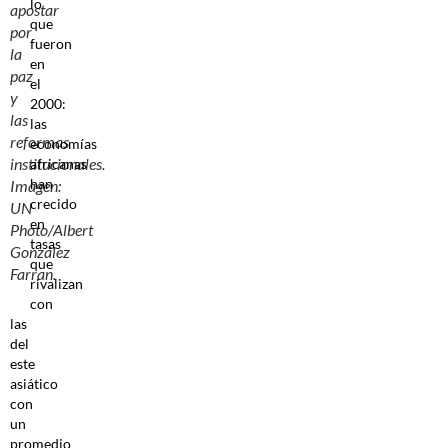
lo
apostar
que
por
fueron
la
en
paz
el
y
2000:
las
las
reformas
economías
institucionales.
africanas
han
Imagen:
crecido
UN
en
Photo/Albert
tasas
González
que
Farran.
rivalizan
con
las
del
este
asiático
con
un
promedio