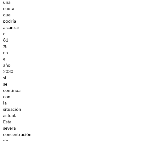
una
cuota
que
podría
alcanzar
el
81
%
en
el
año
2030
si
se
continúa
con
la
situación
actual.
Esta
severa
concentración
de