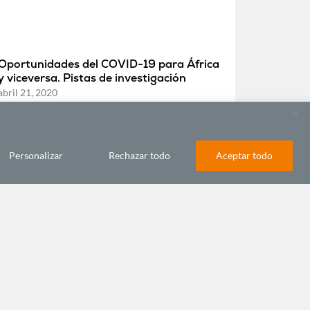
Oportunidades del COVID-19 para África
y viceversa. Pistas de investigación
abril 21, 2020
COMUNICACIÓN DIGITAL Y REDES
Personalizar
Rechazar todo
Aceptar todo
Cómo la tecnología digital puede ayudar
a los pequeños agricultores de África
septiembre 19, 2019