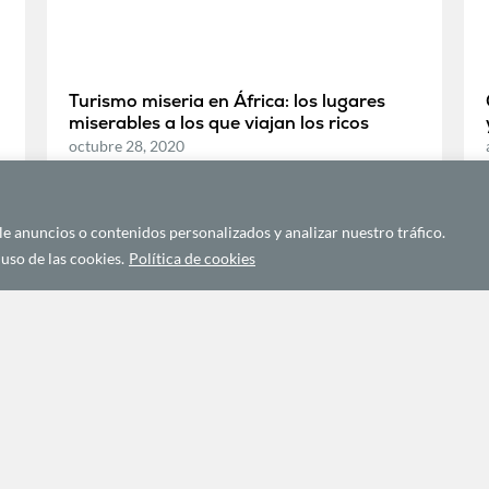
Turismo miseria en África: los lugares
miserables a los que viajan los ricos
octubre 28, 2020
ECONOMÍA Y DESARROLLO
 anuncios o contenidos personalizados y analizar nuestro tráfico.
uso de las cookies.
Política de cookies
Las personas más vulnerables de la
sociedad se verán afectadas por el
aumento de los casos de COVID-19 en las