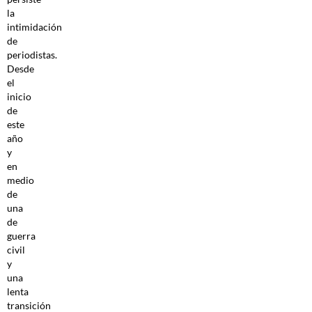
la
intimidación
de
periodistas.
Desde
el
inicio
de
este
año
y
en
medio
de
una
de
guerra
civil
y
una
lenta
transición