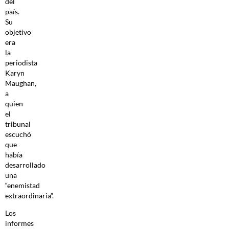
del
país.
Su
objetivo
era
la
periodista
Karyn
Maughan,
a
quien
el
tribunal
escuchó
que
había
desarrollado
una
“enemistad
extraordinaria”.
Los
informes