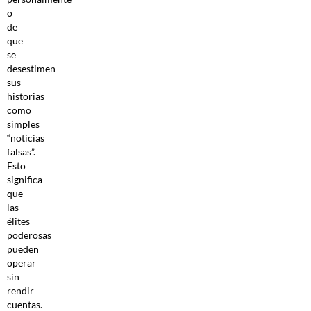
o
de
que
se
desestimen
sus
historias
como
simples
“noticias
falsas”.
Esto
significa
que
las
élites
poderosas
pueden
operar
sin
rendir
cuentas.