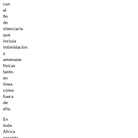
con
el
fin
de
silenciarla
que
incluía
intimidación
y
amenazas
físicas
tanto
en
línea
como
fuera
de
ella.
En
toda
África
persiste