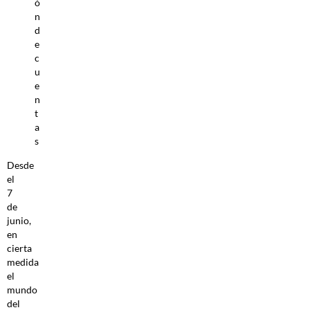
ó
n
d
e
c
u
e
n
t
a
s
Desde
el
7
de
junio,
en
cierta
medida
el
mundo
del