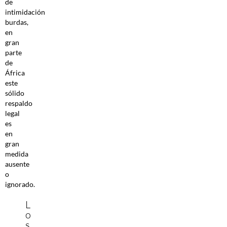
de
intimidación
burdas,
en
gran
parte
de
África
este
sólido
respaldo
legal
es
en
gran
medida
ausente
o
ignorado.
L
o
s