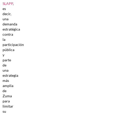
SLAPP
,
es
decir,
una
demanda
estratégica
contra
la
participación
pública
y
parte
de
una
estrategia
más
amplia
de
Zuma
para
limitar
su