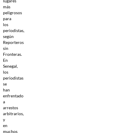
lugares
más
peligrosos
para
los
periodistas,
según
Reporteros
sin
Fronteras.
En
Senegal,
los
periodistas
se
han
enfrentado
a
arrestos
arbitrarios,
y
en
muchos