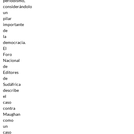
periodismo,
considerándolo
un
pilar
importante
de
la
democracia.
El
Foro
Nacional
de
Editores
de
Sudáfrica
describe
el
caso
contra
Maughan
como
un
caso