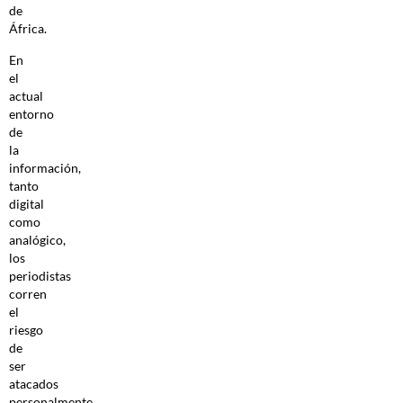
de
África.
En
el
actual
entorno
de
la
información,
tanto
digital
como
analógico,
los
periodistas
corren
el
riesgo
de
ser
atacados
personalmente