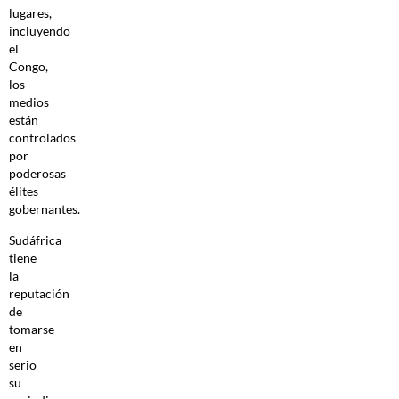
lugares,
incluyendo
el
Congo,
los
medios
están
controlados
por
poderosas
élites
gobernantes.
Sudáfrica
tiene
la
reputación
de
tomarse
en
serio
su