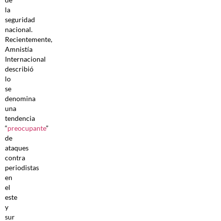
la
seguridad
nacional.
Recientemente,
Amnistía
Internacional
describió
lo
se
denomina
una
tendencia
“
preocupante
”
de
ataques
contra
periodistas
en
el
este
y
sur