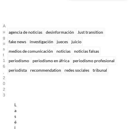
A
U
agencia de noticias
desinformación
Just transition
G
fake news
investigación
jueces
juicio
U
S
medios de comunicación
noticias
noticias falsas
T
periodismo
periodismo en áfrica
periodismo profesional
1
6
periodista
recommendation
redes sociales
tribunal
,
2
0
2
3
L
a
s
é
l