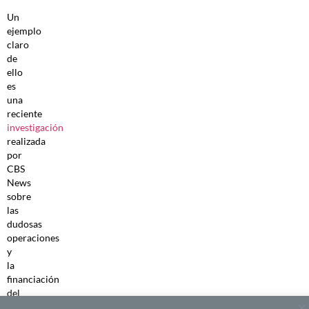
Un
ejemplo
claro
de
ello
es
una
reciente
investigación
realizada
por
CBS
News
sobre
las
dudosas
operaciones
y
la
financiación
del
grupo