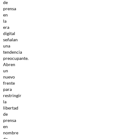
de
prensa
en
la
era
digital
señalan
una
tendencia
preocupante.
Abren
un
nuevo
frente
para
restringir
la
libertad
de
prensa
en
nombre
de