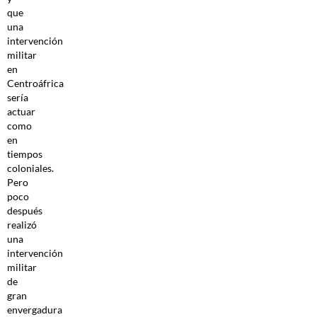
que
una
intervención
militar
en
Centroáfrica
sería
actuar
como
en
tiempos
coloniales.
Pero
poco
después
realizó
una
intervención
militar
de
gran
envergadura