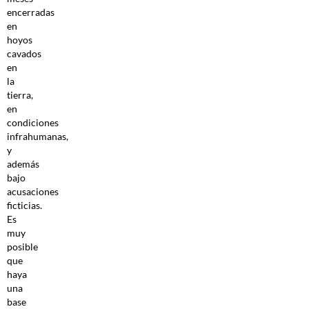
encerradas
en
hoyos
cavados
en
la
tierra,
en
condiciones
infrahumanas,
y
además
bajo
acusaciones
ficticias.
Es
muy
posible
que
haya
una
base