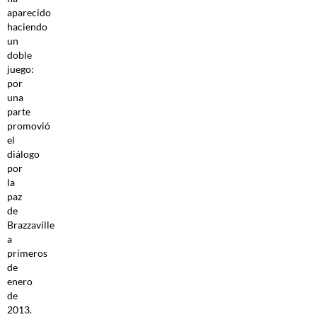
aparecido
haciendo
un
doble
juego:
por
una
parte
promovió
el
diálogo
por
la
paz
de
Brazzaville
a
primeros
de
enero
de
2013.