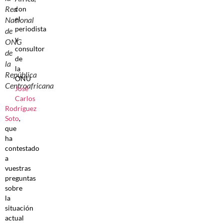
Red
con
el
Nacional
periodista
de
y
ONG
consultor
de
de
la
la
República
ONU
Centroafricana
José
Carlos
Rodríguez
Soto
,
que
ha
contestado
a
vuestras
preguntas
sobre
la
situación
actual