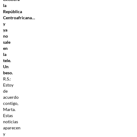
la
República
Centroafricana…
y
ya
no
sale
en
la
tele.
Un
beso.
R.S.:
Estoy
de
acuerdo
contigo,
Marta.
Estas
noticias
aparecen
y