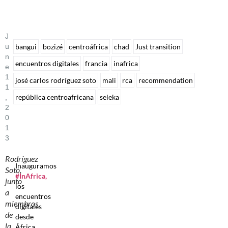
J
U
bangui
bozizé
centroáfrica
chad
Just transition
N
encuentros digitales
francia
inafrica
E
1
josé carlos rodríguez soto
mali
rca
recommendation
1
república centroafricana
seleka
,
2
0
1
3
Rodríguez
Inauguramos
Soto,
#InAfrica,
junto
los
a
encuentros
miembros
digitales
de
desde
la
África,