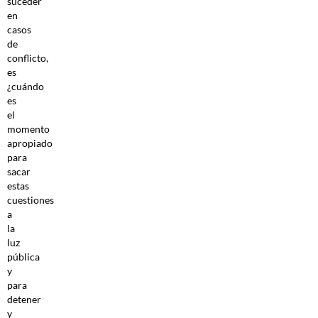
suceder
en
casos
de
conflicto,
es
¿cuándo
es
el
momento
apropiado
para
sacar
estas
cuestiones
a
la
luz
pública
y
para
detener
y