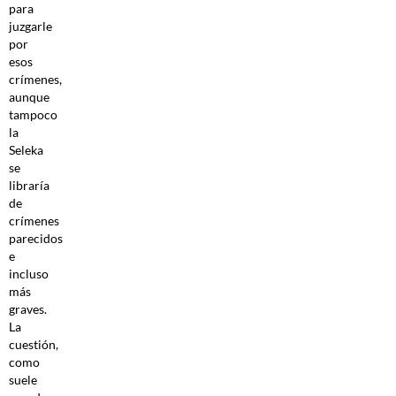
para
juzgarle
por
esos
crímenes,
aunque
tampoco
la
Seleka
se
libraría
de
crímenes
parecidos
e
incluso
más
graves.
La
cuestión,
como
suele