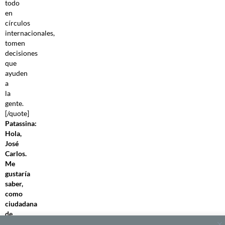
todo
en
círculos
internacionales,
tomen
decisiones
que
ayuden
a
la
gente.
[/quote]
Patassina:
Hola,
José
Carlos.
Me
gustaría
saber,
como
ciudadana
de
un