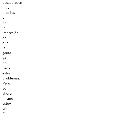
desaparecen
muy
deprisa,
y
da
la
impresión
de
que
la
gente
ya
no
tiene
estos
problemas.
Pero
yo
ahora
mismo
estoy
en