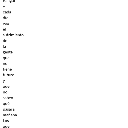
Bangui
y
cada
día
veo
el
sufrimiento
de
la
gente
que
no
tiene
futuro
y
que
no
saben
qué
pasará
mañana.
Los
que