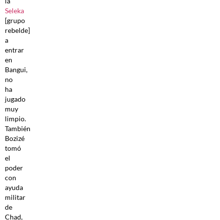
la
Seleka
[grupo
rebelde]
a
entrar
en
Bangui,
no
ha
jugado
muy
limpio.
También
Bozizé
tomó
el
poder
con
ayuda
militar
de
Chad,