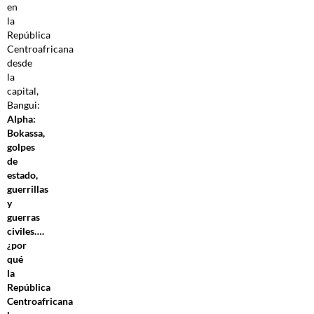
en
la
República
Centroafricana
desde
la
capital,
Bangui:
Alpha:
Bokassa,
golpes
de
estado,
guerrillas
y
guerras
civiles….
¿por
qué
la
República
Centroafricana