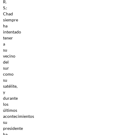
R.
S.:
Chad
siempre
ha
intentado
tener
a
su
vecino
del
sur
como
su
satélite,
y
durante
los
últimos
acontecimientos
su
presidente
ha