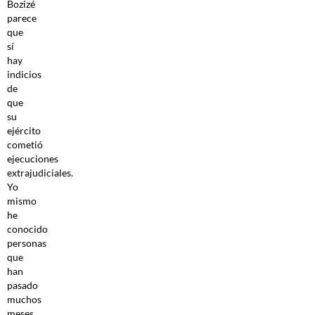
Bozizé
parece
que
sí
hay
indicios
de
que
su
ejército
cometió
ejecuciones
extrajudiciales.
Yo
mismo
he
conocido
personas
que
han
pasado
muchos
meses