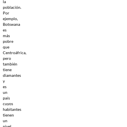
la
población.
Por
ejemplo,
Botswana
es
más
pobre
que
Centroáfrica,
pero
también
tiene
diamantes
y
es
un
país
cuyos
habitantes
tienen
un
nivel