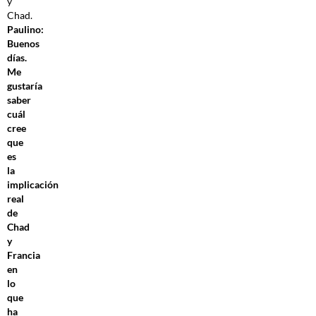
y
Chad.
Paulino:
Buenos
días.
Me
gustaría
saber
cuál
cree
que
es
la
implicación
real
de
Chad
y
Francia
en
lo
que
ha