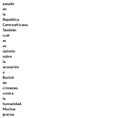
pasado
en
la
República
Centroafricana.
También
cuál
es
su
opinión
sobre
la
acusación
a
Bozizé
de
crímenes
contra
la
humanidad.
Muchas
gracias