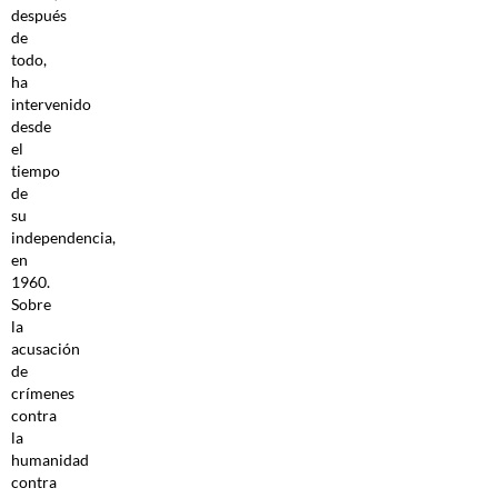
después
de
todo,
ha
intervenido
desde
el
tiempo
de
su
independencia,
en
1960.
Sobre
la
acusación
de
crímenes
contra
la
humanidad
contra