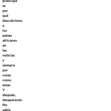
preocupa
es
por
qué
descubrimos
a
los
países
africanos
en
las
noticias
y
siempre
por
cosas
como
estas.
Y
después,
desaparecen.
No
sabía