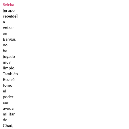
Seleka
[grupo
rebelde]
a
entrar
en
Bangui,
no
ha
jugado
muy
limpio.
También
Bozizé
tomó
el
poder
con
ayuda
militar
de
Chad,