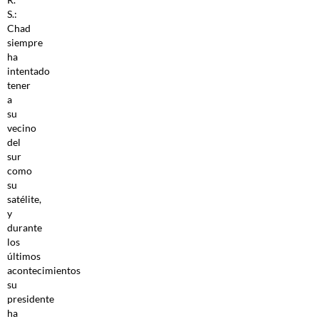
S.:
Chad
siempre
ha
intentado
tener
a
su
vecino
del
sur
como
su
satélite,
y
durante
los
últimos
acontecimientos
su
presidente
ha