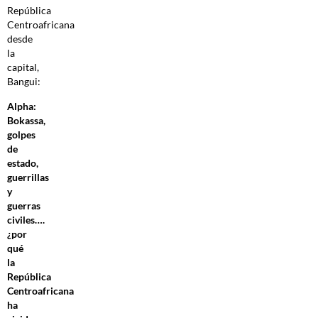
República
Centroafricana
desde
la
capital,
Bangui:
Alpha:
Bokassa,
golpes
de
estado,
guerrillas
y
guerras
civiles….
¿por
qué
la
República
Centroafricana
ha