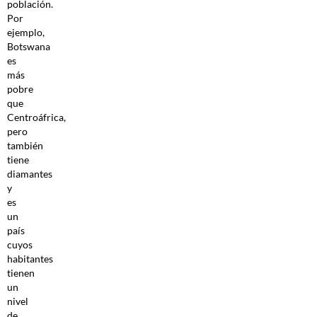
población.
Por
ejemplo,
Botswana
es
más
pobre
que
Centroáfrica,
pero
también
tiene
diamantes
y
es
un
país
cuyos
habitantes
tienen
un
nivel
de