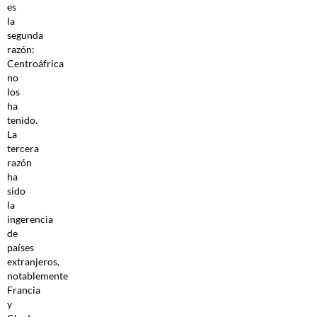
es
la
segunda
razón:
Centroáfrica
no
los
ha
tenido.
La
tercera
razón
ha
sido
la
ingerencia
de
países
extranjeros,
notablemente
Francia
y