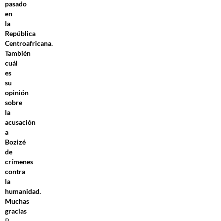
pasado
en
la
República
Centroafricana.
También
cuál
es
su
opinión
sobre
la
acusación
a
Bozizé
de
crímenes
contra
la
humanidad.
Muchas
gracias
R.