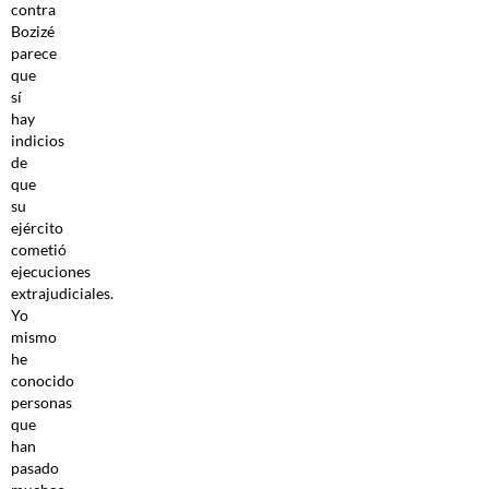
contra
Bozizé
parece
que
sí
hay
indicios
de
que
su
ejército
cometió
ejecuciones
extrajudiciales.
Yo
mismo
he
conocido
personas
que
han
pasado