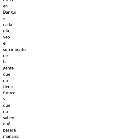
en
Bangui
y
cada
día
veo
el
sufrimiento
de
la
gente
que
no
tiene
futuro
y
que
no
saben
qué
pasará
mañana.