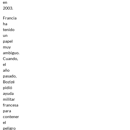
en
2003.
Francia
ha
tenido
un
papel
muy
ambiguo.
Cuando,
el
año
pasado,
Bozizé
pidió
ayuda
militar
francesa
para
contener
el
peligro