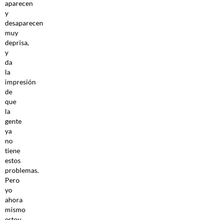
aparecen
y
desaparecen
muy
deprisa,
y
da
la
impresión
de
que
la
gente
ya
no
tiene
estos
problemas.
Pero
yo
ahora
mismo
estoy