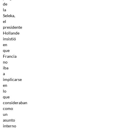
de
la
Seleka,
el
presidente
Hollande
insistió
en
que
Francia
no
iba
a
implicarse
en
lo
que
consideraban
como
un
asunto
interno