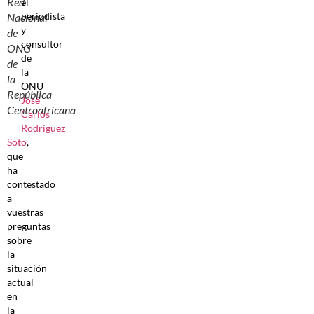
Red
el
periodista
Nacional
y
de
consultor
ONG
de
de
la
la
ONU
República
José
Centroafricana
Carlos
Rodríguez
Soto
,
que
ha
contestado
a
vuestras
preguntas
sobre
la
situación
actual
en
la