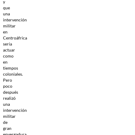
y
que
una
intervención
militar
en
Centroáfrica
sería
actuar
como
en
tiempos
coloniales.
Pero
poco
después
realizó
una
intervención
militar
de
gran
envergadura