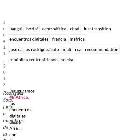
J
U
bangui
bozizé
centroáfrica
chad
Just transition
N
encuentros digitales
francia
inafrica
E
1
josé carlos rodríguez soto
mali
rca
recommendation
1
república centroafricana
seleka
,
2
0
1
3
Inauguramos
Rodríguez
#InAfrica,
Soto,
los
junto
encuentros
a
digitales
miembros
desde
de
África,
la
con