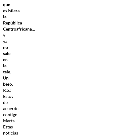
que
existiera
la
República
Centroafricana…
y
ya
no
sale
en
la
tele.
Un
beso.
R.S.:
Estoy
de
acuerdo
contigo,
Marta.
Estas
noticias