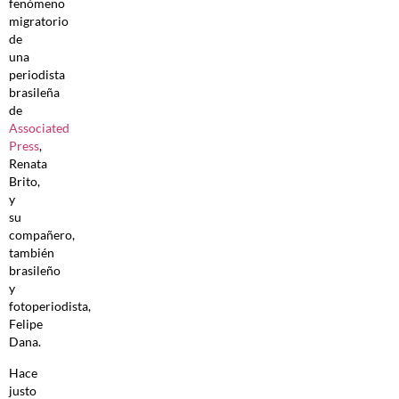
fenómeno
migratorio
de
una
periodista
brasileña
de
Associated
Press
,
Renata
Brito,
y
su
compañero,
también
brasileño
y
fotoperiodista,
Felipe
Dana.
Hace
justo