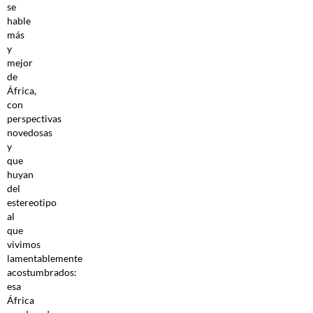
se
hable
más
y
mejor
de
África,
con
perspectivas
novedosas
y
que
huyan
del
estereotipo
al
que
vivimos
lamentablemente
acostumbrados:
esa
África