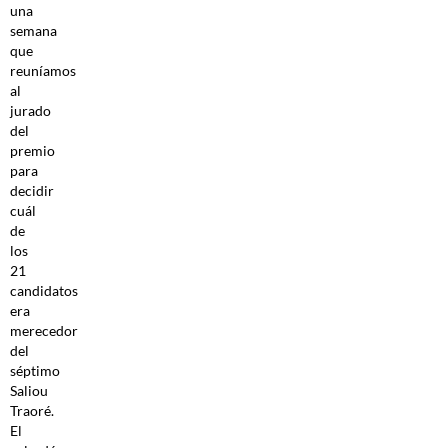
una
semana
que
reuníamos
al
jurado
del
premio
para
decidir
cuál
de
los
21
candidatos
era
merecedor
del
séptimo
Saliou
Traoré.
El