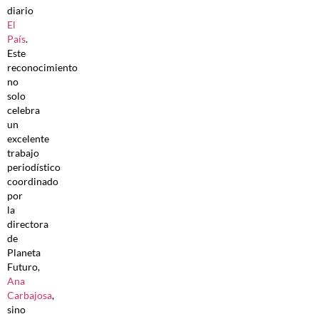
diario
El
País
.
Este
reconocimiento
no
solo
celebra
un
excelente
trabajo
periodístico
coordinado
por
la
directora
de
Planeta
Futuro,
Ana
Carbajosa
,
sino