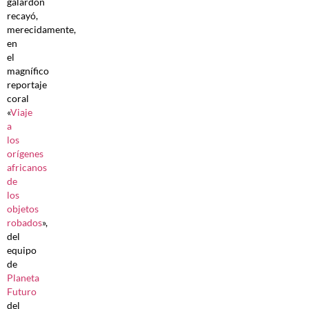
galardón
recayó,
merecidamente,
en
el
magnífico
reportaje
coral
«
Viaje
a
los
orígenes
africanos
de
los
objetos
robados
»,
del
equipo
de
Planeta
Futuro
del