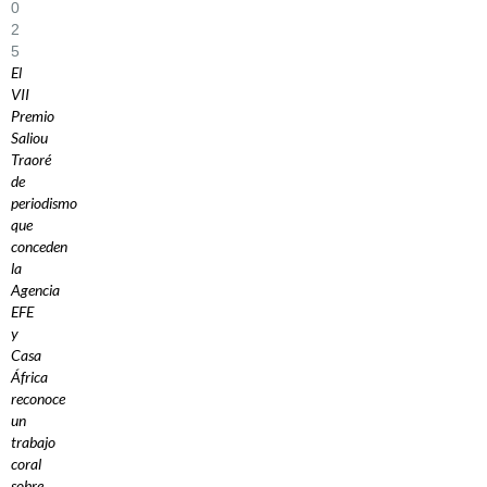
0
2
5
El
VII
Premio
Saliou
Traoré
de
periodismo
que
conceden
la
Agencia
EFE
y
Casa
África
reconoce
un
trabajo
coral
sobre