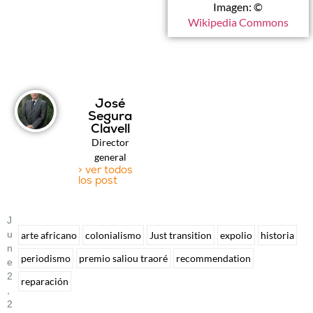
Imagen: ©
Wikipedia Commons
José
Segura
Clavell
Director
general
> ver todos
los post
J
U
arte africano
colonialismo
Just transition
expolio
historia
N
periodismo
premio saliou traoré
recommendation
E
2
reparación
,
2