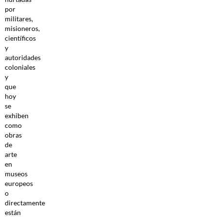
por
militares,
misioneros,
científicos
y
autoridades
coloniales
y
que
hoy
se
exhiben
como
obras
de
arte
en
museos
europeos
o
directamente
están