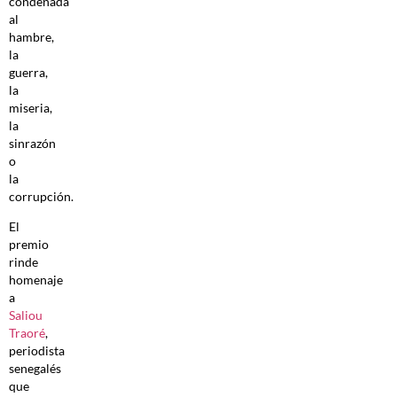
condenada
al
hambre,
la
guerra,
la
miseria,
la
sinrazón
o
la
corrupción.
El
premio
rinde
homenaje
a
Saliou
Traoré
,
periodista
senegalés
que