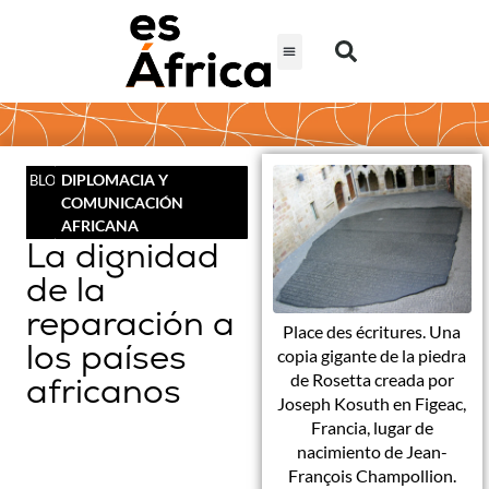
DIPLOMACIA Y
BLOG
COMUNICACIÓN
AFRICANA
La dignidad
de la
reparación a
Place des écritures. Una
los países
copia gigante de la piedra
de Rosetta creada por
africanos
Joseph Kosuth en Figeac,
Francia, lugar de
nacimiento de Jean-
François Champollion.