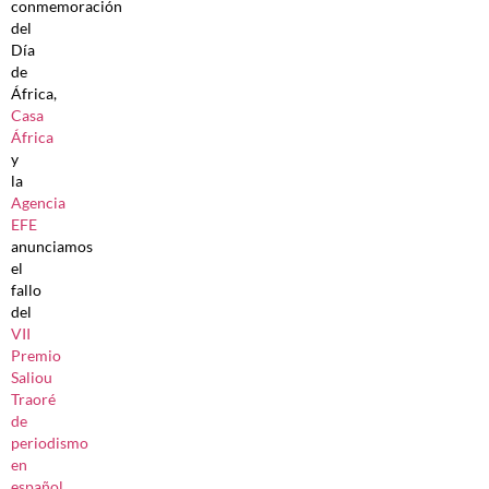
conmemoración
del
Día
de
África,
Casa
África
y
la
Agencia
EFE
anunciamos
el
fallo
del
VII
Premio
Saliou
Traoré
de
periodismo
en
español