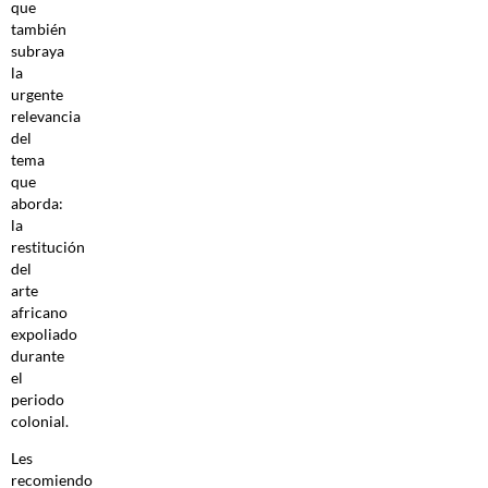
que
también
subraya
la
urgente
relevancia
del
tema
que
aborda:
la
restitución
del
arte
africano
expoliado
durante
el
periodo
colonial.
Les
recomiendo