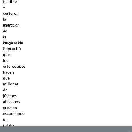
terrible
y
certero:
la
migración
de
la
imaginación
.
Reprochó
que
los
estereotipos
hacen
que
millones
de
jóvenes
africanos
crezcan
escuchando
un
relato
que