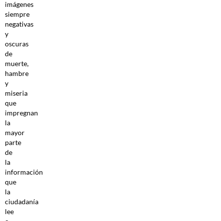
imágenes
siempre
negativas
y
oscuras
de
muerte,
hambre
y
miseria
que
impregnan
la
mayor
parte
de
la
información
que
la
ciudadanía
lee