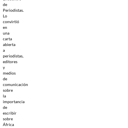
de
Periodistas.
Lo
convirtió
en
una
carta
abierta
a
periodistas,
editores
y
medios
de
comunicación
sobre
la
importancia
de
escribir
sobre
África