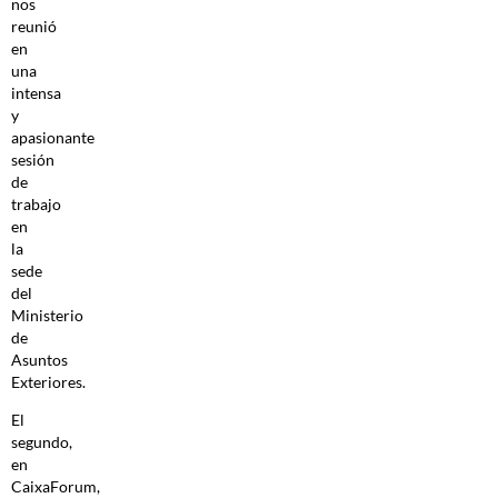
nos
reunió
en
una
intensa
y
apasionante
sesión
de
trabajo
en
la
sede
del
Ministerio
de
Asuntos
Exteriores.
El
segundo,
en
CaixaForum,