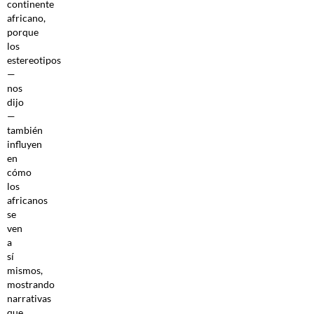
continente
africano,
porque
los
estereotipos
—
nos
dijo
—
también
influyen
en
cómo
los
africanos
se
ven
a
sí
mismos,
mostrando
narrativas
que