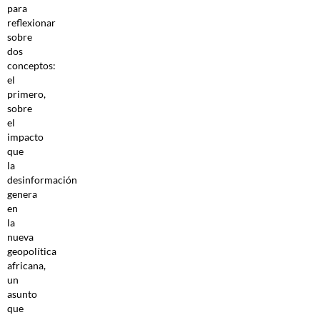
para
reflexionar
sobre
dos
conceptos:
el
primero,
sobre
el
impacto
que
la
desinformación
genera
en
la
nueva
geopolítica
africana,
un
asunto
que