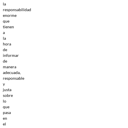
la
responsabilidad
enorme
que
tienen
a
la
hora
de
informar
de
manera
adecuada,
responsable
y
justa
sobre
lo
que
pasa
en
el