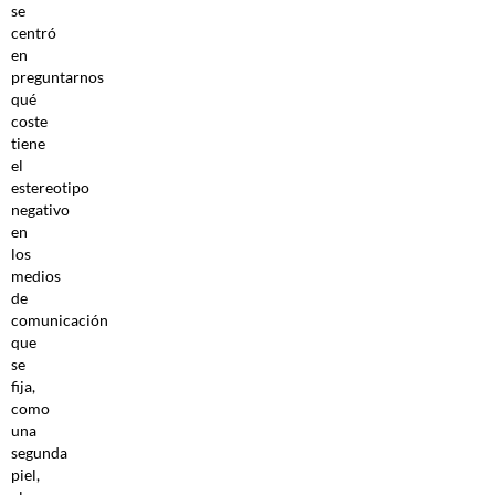
se
centró
en
preguntarnos
qué
coste
tiene
el
estereotipo
negativo
en
los
medios
de
comunicación
que
se
fija,
como
una
segunda
piel,