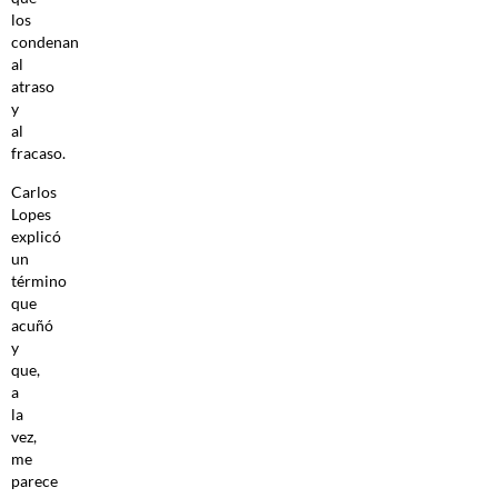
los
condenan
al
atraso
y
al
fracaso.
Carlos
Lopes
explicó
un
término
que
acuñó
y
que,
a
la
vez,
me
parece