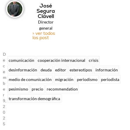
José
Segura
Clavell
Director
general
> ver todos
los post
D
E
comunicación
cooperación internacional
crisis
C
desinformación
deuda
editor
estereotipos
información
E
M
medio de comunicación
migración
periodismo
periodista
B
pesimismo
precio
recommendation
E
R
transformación demográfica
9,
2
0
2
5