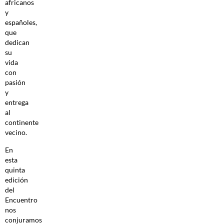
africanos
y
españoles,
que
dedican
su
vida
con
pasión
y
entrega
al
continente
vecino.
En
esta
quinta
edición
del
Encuentro
nos
conjuramos