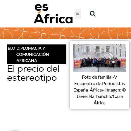
DIPLOMACIA Y
BLOG
COMUNICACIÓN
AFRICANA
El precio del
estereotipo
Foto de familia «V
Encuentro de Periodistas
España-África». Imagen: ©
Javier Barbancho/Casa
África