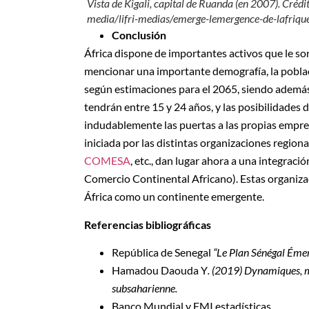
Vista de Kigali, capital de Ruanda (en 2007). Crédi
media/lifri-medias/emerge-lemergence-de-lafriqu
Conclusión
África dispone de importantes activos que le s
mencionar una importante demografía, la poblac
según estimaciones para el 2065, siendo además
tendrán entre 15 y 24 años, y las posibilidade
indudablemente las puertas a las propias empresa
iniciada por las distintas organizaciones region
COMESA
, etc., dan lugar ahora a una integrac
Comercio Continental Africano). Estas organizac
África como un continente emergente.
Referencias bibliográficas
República de Senegal
“Le Plan Sénégal Éme
Hamadou Daouda Y
. (2019) Dynamiques, ma
subsaharienne.
Banco Mundial y FMI estadísticas.