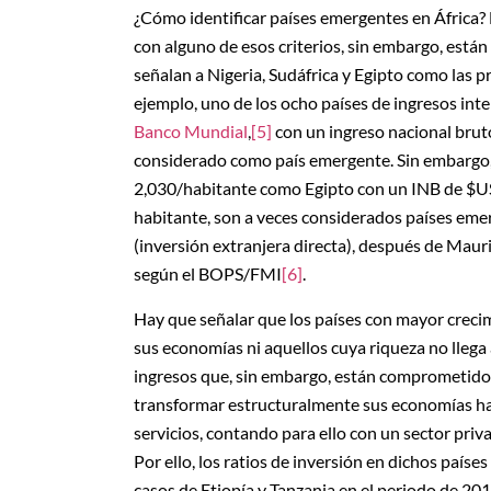
¿Cómo identificar países emergentes en África? 
con alguno de esos criterios, sin embargo, está
señalan a Nigeria, Sudáfrica y Egipto como las 
ejemplo, uno de los ocho países de ingresos int
Banco Mundial
,
[5]
con un ingreso nacional brut
considerado como país emergente. Sin embargo,
2,030/habitante como Egipto con un INB de $USD
habitante, son a veces considerados países emer
(inversión extranjera directa), después de Mauric
según el BOPS/FMI
[6]
.
Hay que señalar que los países con mayor creci
sus economías ni aquellos cuya riqueza no llega 
ingresos que, sin embargo, están comprometidos
transformar estructuralmente sus economías hac
servicios, contando para ello con un sector priv
Por ello, los ratios de inversión en dichos paíse
casos de Etiopía y Tanzania en el periodo de 20