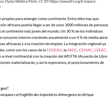
tos: Dylan Walters/Flickr, CC BY https://www.ifri.org/fr/espace-
e
on propios para emerger como continente. Entre ellos hay que
ión africana podría llegar a ser de unos 3000 millones de persona
 el continente más joven del mundo. Un 30 % de los individuos
s de consumo interno creciendo anualmente a un 4 % de media abre
s africanas y a la creación de empleo. La integración regional ya
ales, como son los casos de la
CEDEAO
, la
SADC
,
CEMAC
,
CEEAC
,
ión a nivel continental con la creación del AfCFTA (Acuerdo de Libre
iones materializarán, y así lo esperamos, el posicionamiento de
rgent”
.
rqueurs et fragilités des trajectoires d’émergence en Afrique