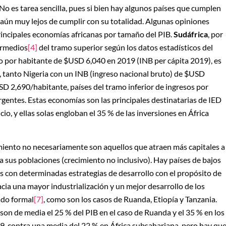
No es tarea sencilla, pues si bien hay algunos países que cumplen
n aún muy lejos de cumplir con su totalidad. Algunas opiniones
principales economías africanas por tamaño del PIB.
Sudáfrica
, por
ermedios
[4]
del tramo superior según los datos estadísticos del
o por habitante de $USD 6,040 en 2019 (INB per cápita 2019), es
 tanto Nigeria con un INB (ingreso nacional bruto) de $USD
 2,690/habitante, países del tramo inferior de ingresos por
gentes. Estas economías son las principales destinatarias de IED
io, y ellas solas engloban el 35 % de las inversiones en África
miento no necesariamente son aquellos que atraen más capitales a
a sus poblaciones (crecimiento no inclusivo). Hay países de bajos
 con determinadas estrategias de desarrollo con el propósito de
ia una mayor industrialización y un mejor desarrollo de los
ado formal
[7]
, como son los casos de Ruanda, Etiopía y Tanzania.
s son de media el 25 % del PIB en el caso de Ruanda y el 35 % en los
19, contra una media del 22 % en África subsahariana, pero hay qu