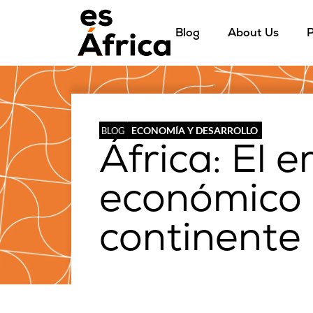
Blog
About Us
P
ECONOMÍA Y DESARROLLO
BLOG
África: El 
económico 
continente