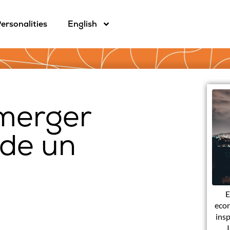
ersonalities
English
emerger
de un
E
econ
insp