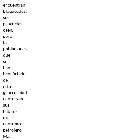
encuentran
bloqueados:
sus
ganancias
caen,
pero
las
poblaciones
que
se
han
beneficiado
de
esta
generosidad
conservan
sus
hábitos
de
consumo
petrolero.
Más