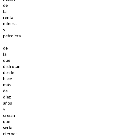
de
la
renta
minera
y
petrolera
–
de
la
que
disfrutan
desde
hace
más
de
diez
años
y
creían
que
sería
eterna–