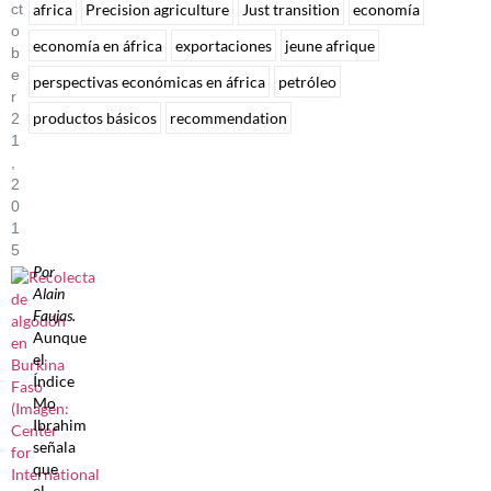
Ct
africa
Precision agriculture
Just transition
economía
O
economía en áfrica
exportaciones
jeune afrique
B
E
perspectivas económicas en áfrica
petróleo
R
productos básicos
recommendation
2
1
,
2
0
1
5
Por
Alain
Faujas.
Aunque
el
Índice
Mo
Ibrahim
señala
que
el