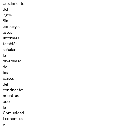
crecimiento
del
3,8%.
Sin
embargo,
estos
informes
también
señalan
la
diversidad
de
los
países
del
continente:
mientras
que
la
Comunidad
Económica
y