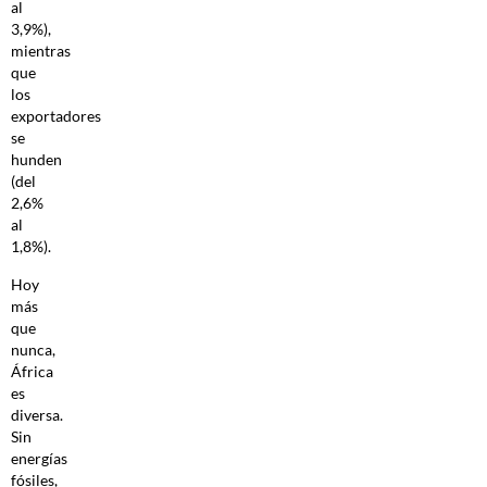
al
3,9%),
mientras
que
los
exportadores
se
hunden
(del
2,6%
al
1,8%).
Hoy
más
que
nunca,
África
es
diversa.
Sin
energías
fósiles,