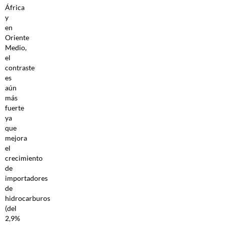
África
y
en
Oriente
Medio,
el
contraste
es
aún
más
fuerte
ya
que
mejora
el
crecimiento
de
importadores
de
hidrocarburos
(del
2,9%