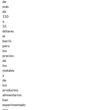
de
más
de
110
a
55
dólares
el
barril,
pero
los
precios
de
los
metales
y
de
los
productos
alimentarios
han
experimentado
una