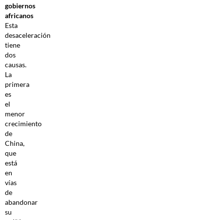
gobiernos
africanos
Esta
desaceleración
tiene
dos
causas.
La
primera
es
el
menor
crecimiento
de
China,
que
está
en
vías
de
abandonar
su