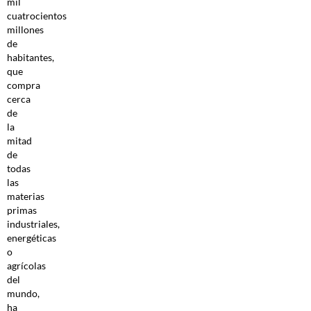
mil
cuatrocientos
millones
de
habitantes,
que
compra
cerca
de
la
mitad
de
todas
las
materias
primas
industriales,
energéticas
o
agrícolas
del
mundo,
ha