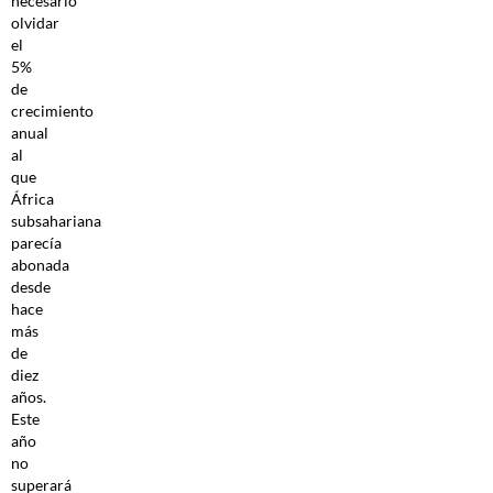
necesario
olvidar
el
5%
de
crecimiento
anual
al
que
África
subsahariana
parecía
abonada
desde
hace
más
de
diez
años.
Este
año
no
superará