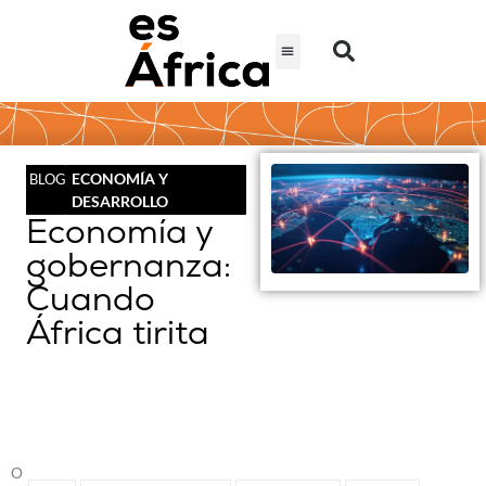
ECONOMÍA Y
BLOG
DESARROLLO
Economía y
gobernanza:
Cuando
África tirita
O