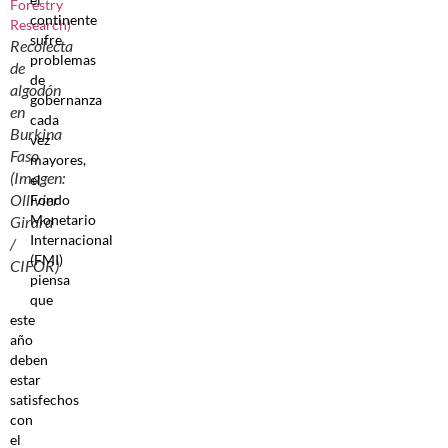
continente
sufre
Recolecta
problemas
de
de
algodón
gobernanza
en
cada
Burkina
vez
Faso
mayores,
(Imagen:
el
Ollivier
Fondo
Monetario
Girard
Internacional
/
(FMI)
CIFOR)
piensa
que
este
año
deben
estar
satisfechos
con
el