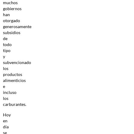
muchos
gobiernos
han
otorgado
generosamente
subsidios
de
todo
tipo
y
subvencionado
los
productos
alimenticios
e
incluso
los
carburantes.
Hoy
en
día
se