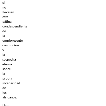
si
no
llevasen
esta
pátina
condescendiente
de
la
omnipresente
corrupción
y
la
sospecha
eterna
sobre
la
propia
incapacidad
de
los
africanos.
Uno