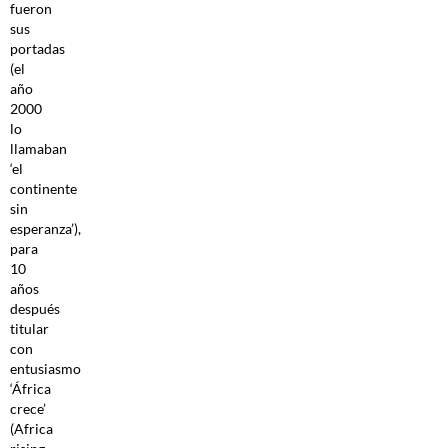
fueron
sus
portadas
(el
año
2000
lo
llamaban
‘el
continente
sin
esperanza’),
para
10
años
después
titular
con
entusiasmo
‘África
crece’
(Africa