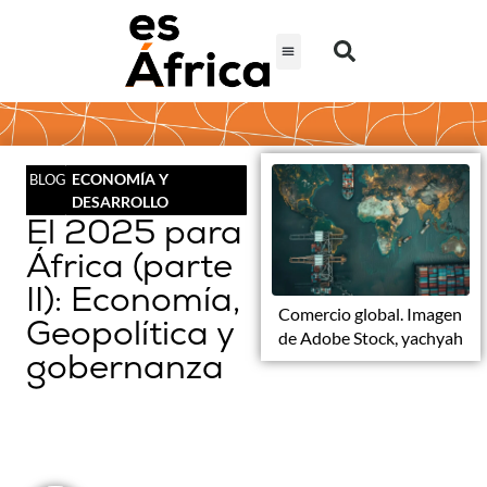
ECONOMÍA Y
BLOG
DESARROLLO
El 2025 para
África (parte
II): Economía,
Comercio global. Imagen
Geopolítica y
de Adobe Stock, yachyah
gobernanza