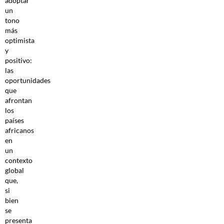
adoptar
un
tono
más
optimista
y
positivo:
las
oportunidades
que
afrontan
los
países
africanos
en
un
contexto
global
que,
si
bien
se
presenta