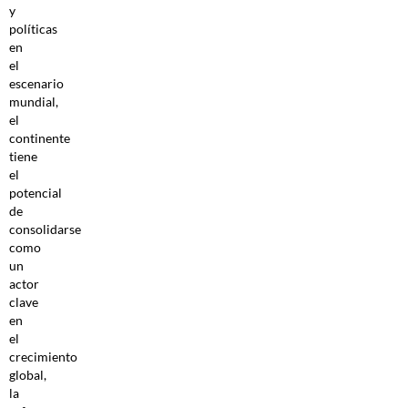
y
políticas
en
el
escenario
mundial,
el
continente
tiene
el
potencial
de
consolidarse
como
un
actor
clave
en
el
crecimiento
global,
la