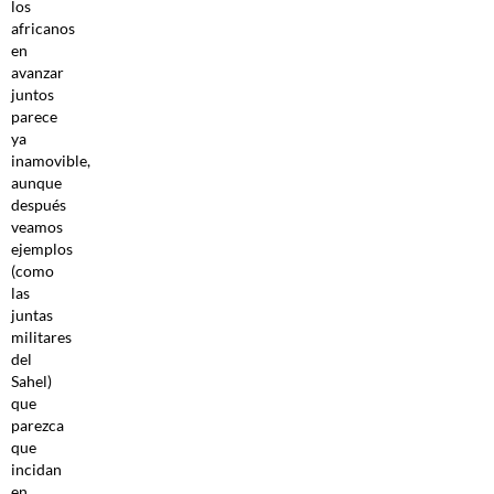
los
africanos
en
avanzar
juntos
parece
ya
inamovible,
aunque
después
veamos
ejemplos
(como
las
juntas
militares
del
Sahel)
que
parezca
que
incidan
en