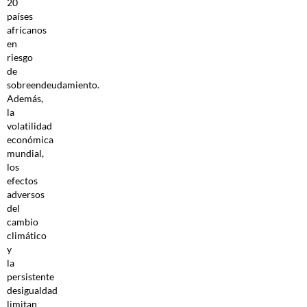
20
países
africanos
en
riesgo
de
sobreendeudamiento.
Además,
la
volatilidad
económica
mundial,
los
efectos
adversos
del
cambio
climático
y
la
persistente
desigualdad
limitan