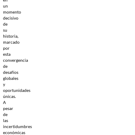
un
momento
decisivo
de
su
historia,
marcado
por
esta
convergencia
de
desafíos
globales
y
oportunidades
únicas.
A
pesar
de
las
incertidumbres
económicas