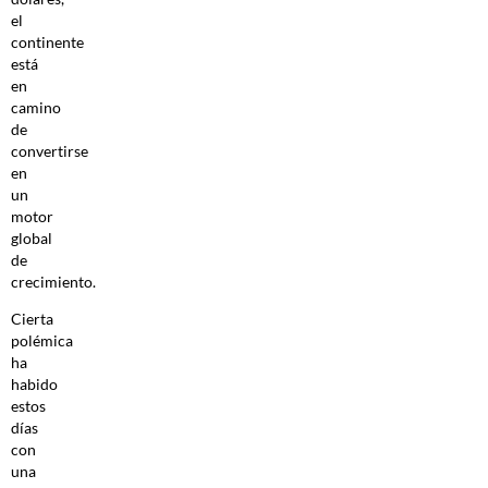
el
continente
está
en
camino
de
convertirse
en
un
motor
global
de
crecimiento.
Cierta
polémica
ha
habido
estos
días
con
una