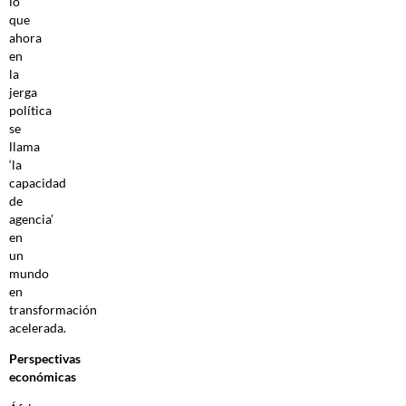
lo
que
ahora
en
la
jerga
política
se
llama
‘la
capacidad
de
agencia’
en
un
mundo
en
transformación
acelerada.
Perspectivas
económicas