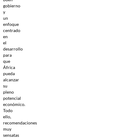
gobierno
y
un
enfoque
centrado
en
el
desarrollo
para
que
África
pueda
alcanzar
su
pleno
potencial
económico.
Todo
ello,
recomendaciones
muy
sensatas