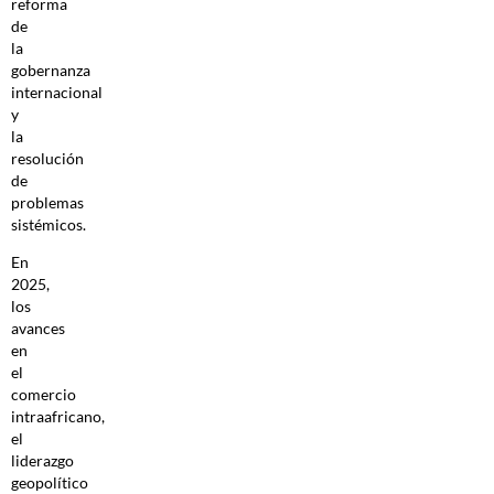
reforma
de
la
gobernanza
internacional
y
la
resolución
de
problemas
sistémicos.
En
2025,
los
avances
en
el
comercio
intraafricano,
el
liderazgo
geopolítico