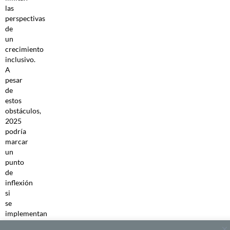
las
perspectivas
de
un
crecimiento
inclusivo.
A
pesar
de
estos
obstáculos,
2025
podría
marcar
un
punto
de
inflexión
si
se
implementan
políticas