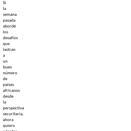
Si
la
semana
pasada
abordé
los
desafíos
que
lastran
a
un
buen
número
de
países
africanos
desde
la
perspectiva
securitaria,
ahora
quiero