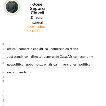
José
Segura
Clavell
Director
general
> ver todos
los post
J
A
africa
comercio con áfrica
comercio en áfrica
N
Just transition
director general de Casa África
economy
U
A
geopolítica
gobernanza en áfrica
inversiones
politica
R
recommendation
Y
1
7
,
2
0
2
5