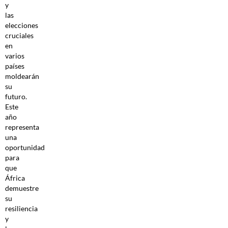
y
las
elecciones
cruciales
en
varios
países
moldearán
su
futuro.
Este
año
representa
una
oportunidad
para
que
África
demuestre
su
resiliencia
y