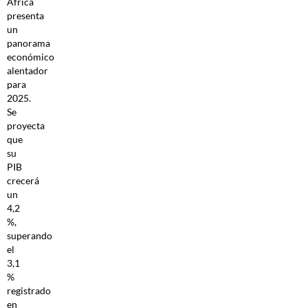
África
presenta
un
panorama
económico
alentador
para
2025.
Se
proyecta
que
su
PIB
crecerá
un
4,2
%,
superando
el
3,1
%
registrado
en