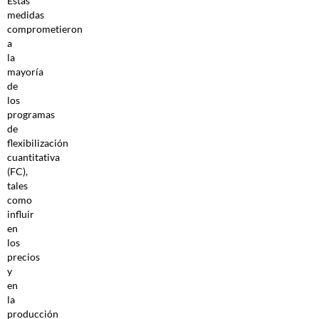
Estas
medidas
comprometieron
a
la
mayoría
de
los
programas
de
flexibilización
cuantitativa
(FC),
tales
como
influir
en
los
precios
y
en
la
producción