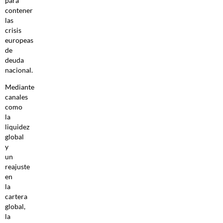
para
contener
las
crisis
europeas
de
deuda
nacional.
Mediante
canales
como
la
liquidez
global
y
un
reajuste
en
la
cartera
global,
la