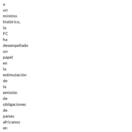
a
un
mínimo
histórico,
la
FC
ha
desempeñado
un
papel
en
la
estimulación
de
la
emisión
de
obligaciones
de
países
africanos
en