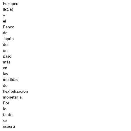
Europeo
(BCE)
y
el
Banco
de
Japón
den
un
paso
más
en
las
medidas
de
flexibilización
monetaria.
Por
lo
tanto,
se
espera