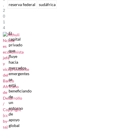
reserva federal
sudáfrica
,
2
0
1
4
El
capital
privado
que
fluye
hacia
mercados
emergentes
se
está
beneficiando
de
un
entorno
de
apoyo
global