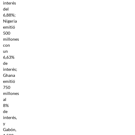
interés
del
6,88%;
Nigeria
emitió
500
millones
con
un
6,63%
de
interés;
Ghana
emitió
750
millones
al
8%
de
interés,
y
Gabón,