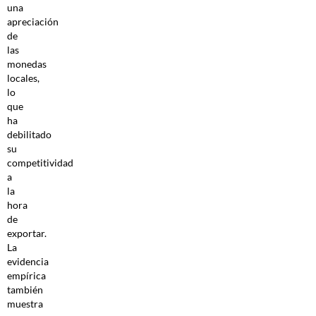
una
apreciación
de
las
monedas
locales,
lo
que
ha
debilitado
su
competitividad
a
la
hora
de
exportar.
La
evidencia
empírica
también
muestra