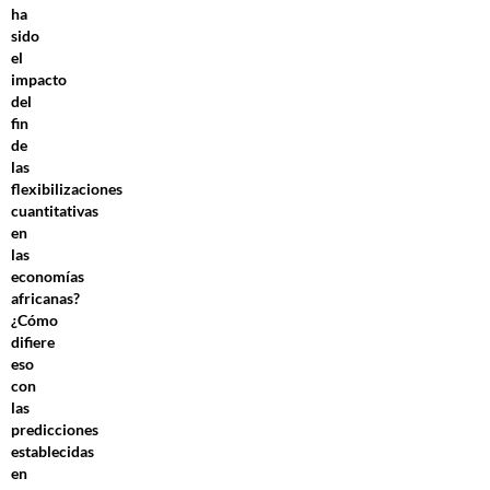
ha
sido
el
impacto
del
fin
de
las
flexibilizaciones
cuantitativas
en
las
economías
africanas?
¿Cómo
difiere
eso
con
las
predicciones
establecidas
en