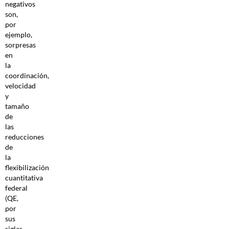
negativos
son,
por
ejemplo,
sorpresas
en
la
coordinación,
velocidad
y
tamaño
de
las
reducciones
de
la
flexibilización
cuantitativa
federal
(QE,
por
sus
siglas