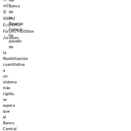
sa)
Banco
©
de
la
World
Reserva
Economic
Federal
Forum/Matthew
ha
Jordaan.
pasado
de
la
flexibilización
cuantitativa
a
un
sistema
más
rígido,
se
espera
que
el
Banco
Central