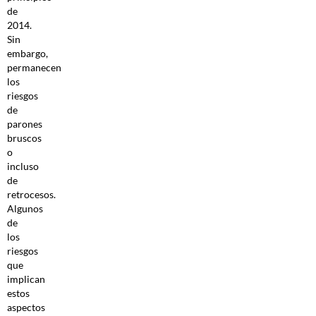
de
2014.
Sin
embargo,
permanecen
los
riesgos
de
parones
bruscos
o
incluso
de
retrocesos.
Algunos
de
los
riesgos
que
implican
estos
aspectos