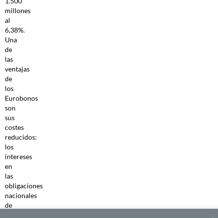
1.500
millones
al
6,38%.
Una
de
las
ventajas
de
los
Eurobonos
son
sus
costes
reducidos:
los
intereses
en
las
obligaciones
nacionales
de
Ghana