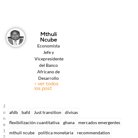
Mthuli
Ncube
Economista
Jefe y
Vicepresidente
del Banco
Africano de
Desarrollo
> ver todos
los post
J
U
afdb
bafd
Just transition
divisas
N
flexibilización cuantitativa
ghana
mercados emergentes
E
1
mthuli ncube
política monetaria
recommendation
2