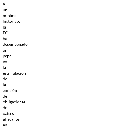
a
un
mínimo
histórico,
la
FC
ha
desempeñado
un
papel
en
la
estimulación
de
la
emisión
de
obligaciones
de
países
africanos
en