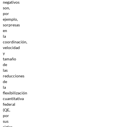
negativos
son,
por
ejemplo,
sorpresas
en
la
coordinación,
velocidad
y
tamaño
de
las
reducciones
de
la
flexibilización
cuantitativa
federal
(QE,
por
sus
siglas