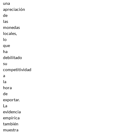
una
apreciación
de
las
monedas
locales,
lo
que
ha
debilitado
su
competitividad
a
la
hora
de
exportar.
La
evidencia
empírica
también
muestra