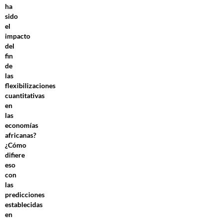
ha
sido
el
impacto
del
fin
de
las
flexibilizaciones
cuantitativas
en
las
economías
africanas?
¿Cómo
difiere
eso
con
las
predicciones
establecidas
en