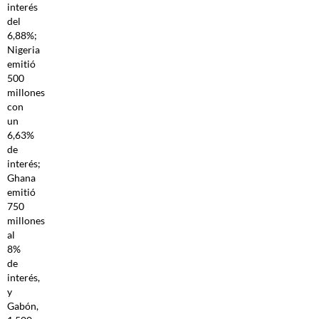
interés
del
6,88%;
Nigeria
emitió
500
millones
con
un
6,63%
de
interés;
Ghana
emitió
750
millones
al
8%
de
interés,
y
Gabón,