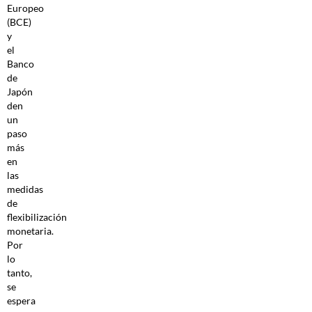
Europeo
(BCE)
y
el
Banco
de
Japón
den
un
paso
más
en
las
medidas
de
flexibilización
monetaria.
Por
lo
tanto,
se
espera