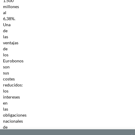
1.500
millones
al
6,38%.
Una
de
las
ventajas
de
los
Eurobonos
son
sus
costes
reducidos:
los
intereses
en
las
obligaciones
nacionales
de
Ghana