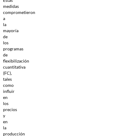
Estas
medidas
comprometieron
a
la
mayoría
de
los
programas
de
flexibilización
cuantitativa
(FC),
tales
como
influir
en
los
precios
y
en
la
producción