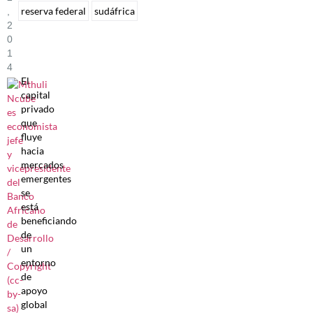
reserva federal
sudáfrica
,
2
0
1
4
El
capital
privado
que
fluye
hacia
mercados
emergentes
se
está
beneficiando
de
un
entorno
de
apoyo
global