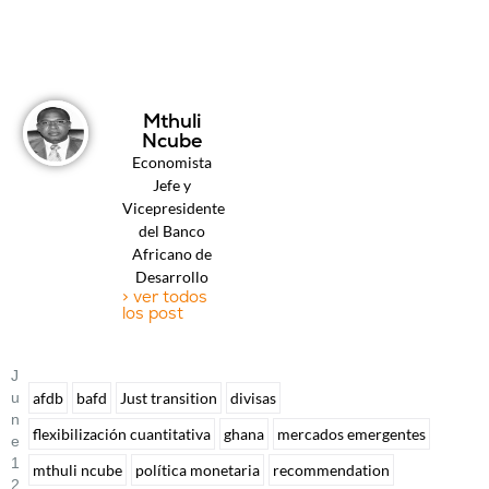
Mthuli
Ncube
Economista
Jefe y
Vicepresidente
del Banco
Africano de
Desarrollo
> ver todos
los post
J
U
afdb
bafd
Just transition
divisas
N
flexibilización cuantitativa
ghana
mercados emergentes
E
1
mthuli ncube
política monetaria
recommendation
2