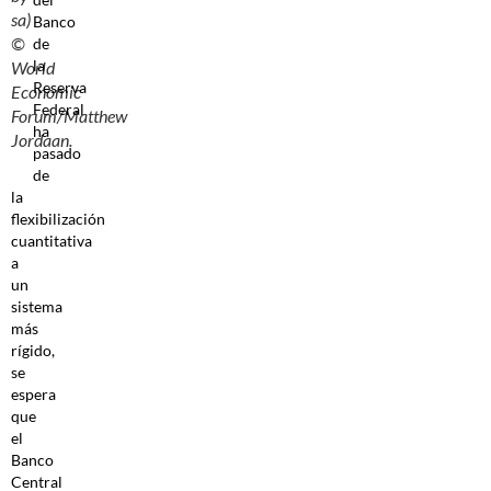
sa)
Banco
©
de
la
World
Reserva
Economic
Federal
Forum/Matthew
ha
Jordaan.
pasado
de
la
flexibilización
cuantitativa
a
un
sistema
más
rígido,
se
espera
que
el
Banco
Central