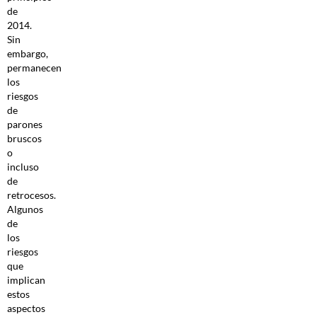
de
2014.
Sin
embargo,
permanecen
los
riesgos
de
parones
bruscos
o
incluso
de
retrocesos.
Algunos
de
los
riesgos
que
implican
estos
aspectos