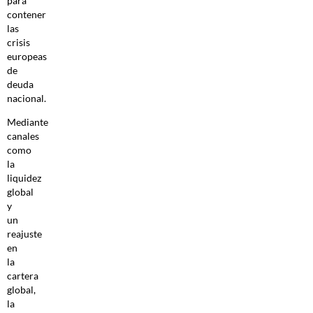
para
contener
las
crisis
europeas
de
deuda
nacional.
Mediante
canales
como
la
liquidez
global
y
un
reajuste
en
la
cartera
global,
la