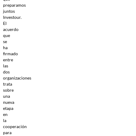
preparamos
juntos
Investour.
El
acuerdo
que
se
ha
firmado
entre
las
dos
organizaciones
trata
sobre
una
nueva
etapa
en
la
cooperación
para