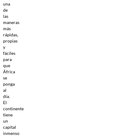
una
de
las
maneras
más
rápidas,
propias
y
fáciles
para
que
África
se
ponga
al
día.
El
continente
tiene
un
capital
inmenso