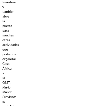
Investour
y
también
abre
la
puerta
para
muchas
otras
actividades
que
podamos
organizar
Casa
África
y
la
OMT.
Mario
Muñoz
Fernández
es