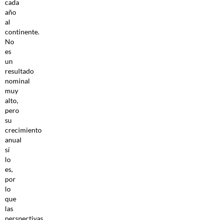
cada
año
al
continente.
No
es
un
resultado
nominal
muy
alto,
pero
su
crecimiento
anual
sí
lo
es,
por
lo
que
las
perspectivas