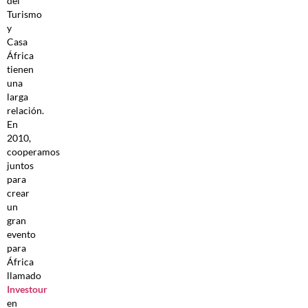
del
Turismo
y
Casa
África
tienen
una
larga
relación.
En
2010,
cooperamos
juntos
para
crear
un
gran
evento
para
África
llamado
Investour
en