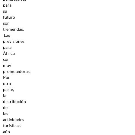
para
su
futuro
son
tremendas.
Las
previsiones
para
África
son
muy
prometedoras.
Por
otra
parte,
la
distribución
de
las
actividades
turísticas
aún