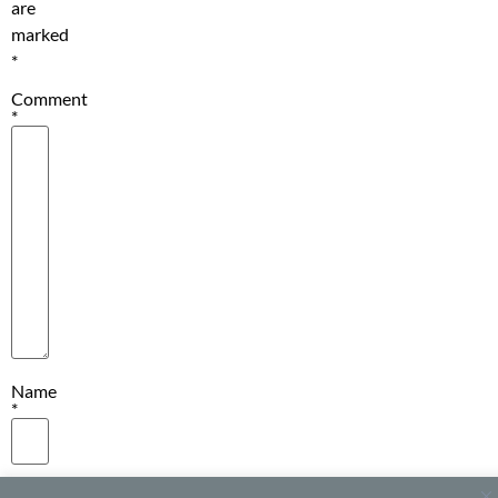
are
marked
*
Comment
*
Name
*
Email