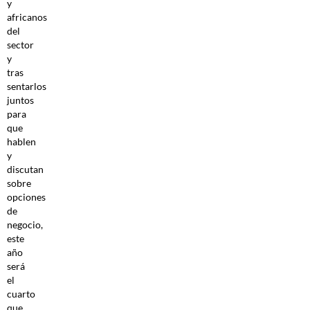
y
africanos
del
sector
y
tras
sentarlos
juntos
para
que
hablen
y
discutan
sobre
opciones
de
negocio,
este
año
será
el
cuarto
que