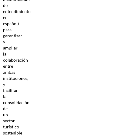
de
entendimiento
en
español)
para
garantizar
y
ampliar
la
colaboración
entre
ambas
instituciones,
y
facilitar
la
consolidación
de
un
sector
turístico
sostenible