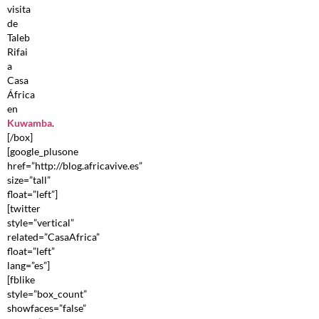
visita
de
Taleb
Rifai
a
Casa
África
en
Kuwamba
.
[/box]
[google_plusone
href=”http://blog.africavive.es”
size=”tall”
float=”left”]
[twitter
style=”vertical”
related=”CasaAfrica”
float=”left”
lang=”es”]
[fblike
style=”box_count”
showfaces=”false”