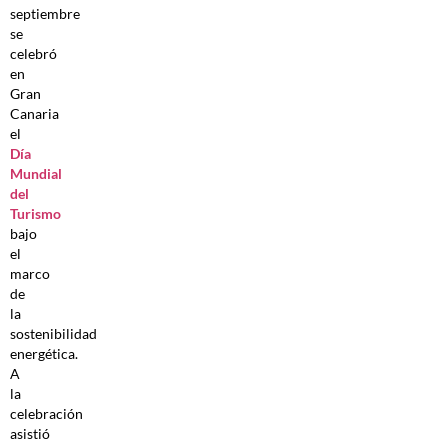
septiembre
se
celebró
en
Gran
Canaria
el
Día
Mundial
del
Turismo
bajo
el
marco
de
la
sostenibilidad
energética.
A
la
celebración
asistió