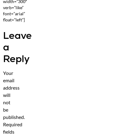
width=”300″
verb=”like”
font=”arial”
float=”left”]
Leave
a
Reply
Your
email
address
will
not
be
published.
Required
fields