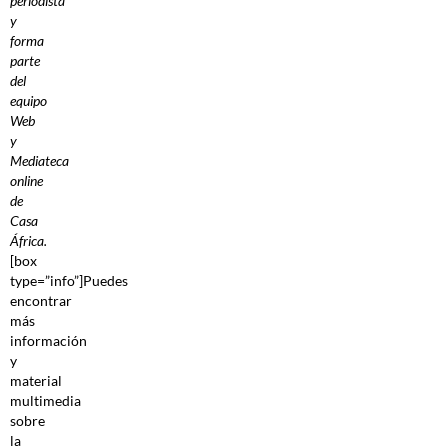
periodista
y
forma
parte
del
equipo
Web
y
Mediateca
online
de
Casa
África.
[box
type=”info”]Puedes
encontrar
más
información
y
material
multimedia
sobre
la