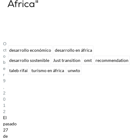
África"
O
Ct
desarrollo económico
desarrollo en áfrica
O
desarrollo sostenible
Just transition
omt
recommendation
B
E
taleb rifai
turismo en áfrica
unwto
R
9
,
2
0
1
2
El
pasado
27
de