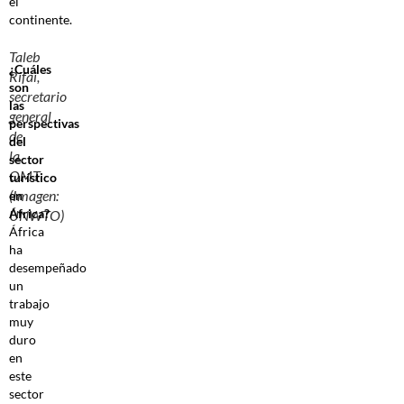
el
continente.
Taleb
¿Cuáles
Rifai,
son
secretario
las
general
perspectivas
de
del
la
sector
OMT
turístico
(Imagen:
en
África?
UNWTO)
África
ha
desempeñado
un
trabajo
muy
duro
en
este
sector