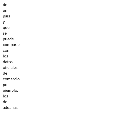
de
un
país
y
que
se
puede
comparar
con
los
datos
oficiales
de
comercio,
por
ejemplo,
los
de
aduanas.