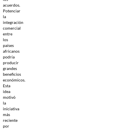
acuerdos.
Potenciar
la
integración
comercial
entre
los
países
africanos
podría
producir
grandes
beneficios
económicos.
Esta
idea
motivó
la
iniciativa
más
reciente
por