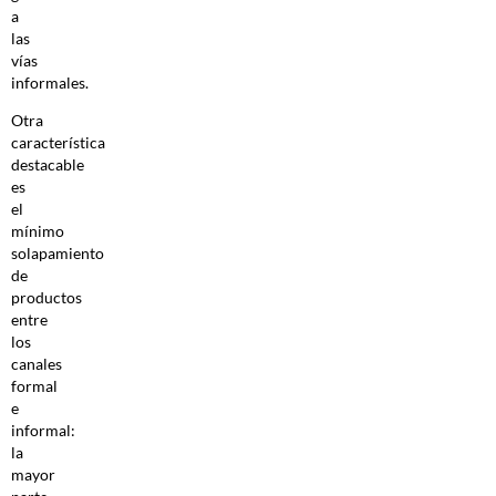
a
las
vías
informales.
Otra
característica
destacable
es
el
mínimo
solapamiento
de
productos
entre
los
canales
formal
e
informal:
la
mayor