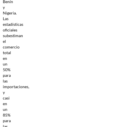
Benín
y
Nigeria.
Las
estadísticas
oficiales
subestiman
el
comercio
total
en
un
50%
para
las
importaciones,
y
casi
en
un
85%
para
las