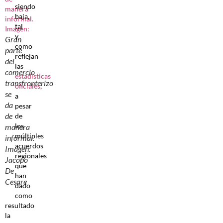
siendo
baja,
tal
y
Gran
como
parte
reflejan
del
las
comercio
estadísticas
transfronterizo
oficiales
,
se
a
da
pesar
de
de
los
manera
múltiples
informal.
acuerdos
Imagen:
regionales
Jacopo
que
De
han
Cesare
dado
como
resultado
la