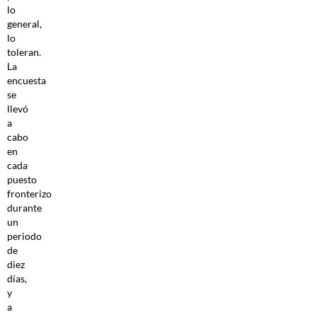
lo
general,
lo
toleran.
La
encuesta
se
llevó
a
cabo
en
cada
puesto
fronterizo
durante
un
periodo
de
diez
días,
y
a