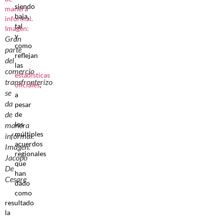
siendo
baja,
tal
y
Gran
como
parte
reflejan
del
las
comercio
estadísticas
transfronterizo
oficiales
,
se
a
da
pesar
de
de
los
manera
múltiples
informal.
acuerdos
Imagen:
regionales
Jacopo
que
De
han
Cesare
dado
como
resultado
la