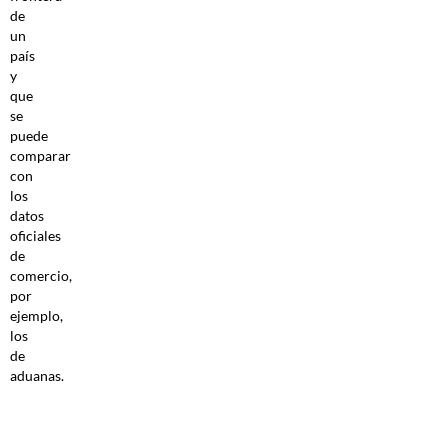
de
un
país
y
que
se
puede
comparar
con
los
datos
oficiales
de
comercio,
por
ejemplo,
los
de
aduanas.