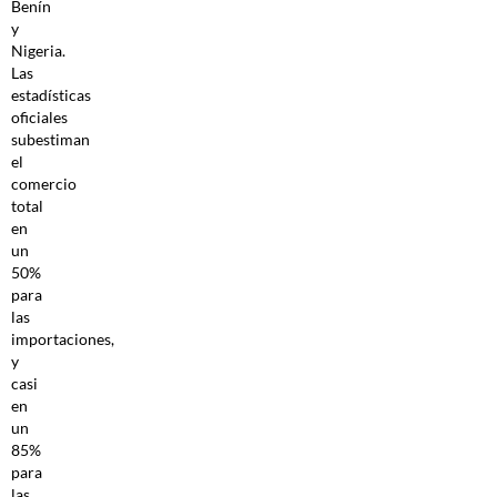
Benín
y
Nigeria.
Las
estadísticas
oficiales
subestiman
el
comercio
total
en
un
50%
para
las
importaciones,
y
casi
en
un
85%
para
las