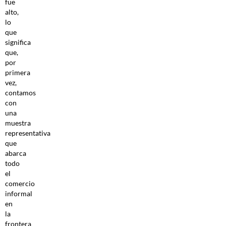
fue
alto,
lo
que
significa
que,
por
primera
vez,
contamos
con
una
muestra
representativa
que
abarca
todo
el
comercio
informal
en
la
frontera