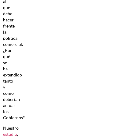
al
que
debe
hacer
frente
la
política
comercial.
¿Por
qué
se
ha
extendido
tanto
y
cómo
deberían
actuar
los
Gobiernos?
Nuestro
estudio
,