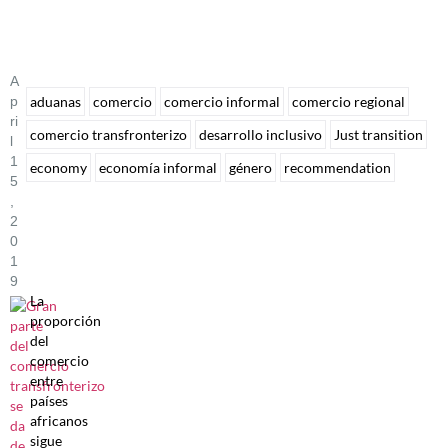
A
P
aduanas
comercio
comercio informal
comercio regional
Ri
comercio transfronterizo
desarrollo inclusivo
Just transition
L
1
economy
economía informal
género
recommendation
5
,
2
0
1
9
La
proporción
del
comercio
entre
países
africanos
sigue