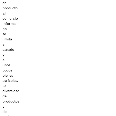
de
producto.
El
comercio
informal
no
se
limita
al
ganado
y
a
unos
pocos
bienes
agrícolas.
La
diversidad
de
productos
y
de