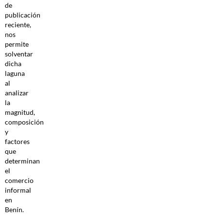
de
publicación
reciente,
nos
permite
solventar
dicha
laguna
al
analizar
la
magnitud,
composición
y
factores
que
determinan
el
comercio
informal
en
Benín.