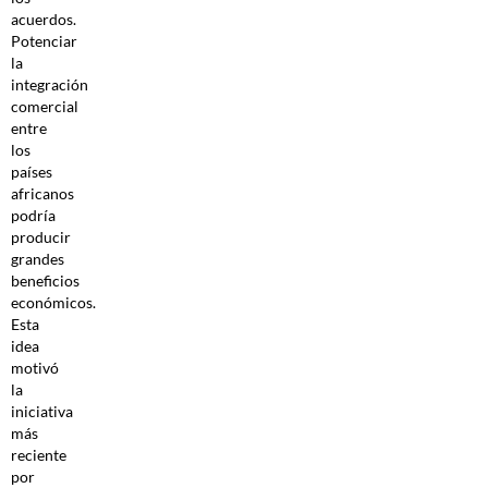
acuerdos.
Potenciar
la
integración
comercial
entre
los
países
africanos
podría
producir
grandes
beneficios
económicos.
Esta
idea
motivó
la
iniciativa
más
reciente
por