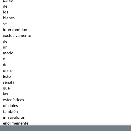
parte
de
los
bienes
se
intercambian
exclusivamente
de
un
modo
o
de
otro.
Esto
señala
que
las
estadísticas
oficiales
también
infravaloran
enormemente
la