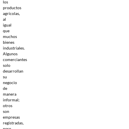
los
productos
agrícolas,
al
igual
que
muchos
bienes
industriales.
Algunos
comerciantes
solo
desarrollan
su
negocio
de
manera
informal;
otros
son
empresas
registradas,
pero,