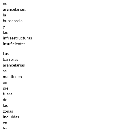
no
arancelarias,
la
burocracia
y
las
infraestructuras
insuficientes.
Las
barreras
arancelarias
se
mantienen
en
pie
fuera
de
las
zonas
incluidas
en
los