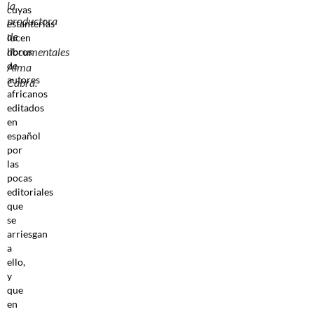
la
cuyas
productora
estanterías
de
lucen
documentales
libros
de
Alma
autores
Cabra.
africanos
editados
en
español
por
las
pocas
editoriales
que
se
arriesgan
a
ello,
y
que
en