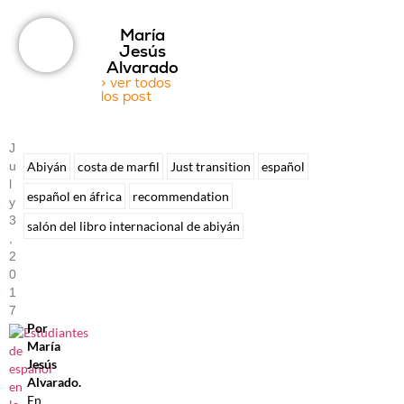
María
Jesús
Alvarado
> ver todos
los post
J
U
Abiyán
costa de marfil
Just transition
español
L
español en áfrica
recommendation
Y
3
salón del libro internacional de abiyán
,
2
0
1
7
Por
María
Jesús
Alvarado.
En