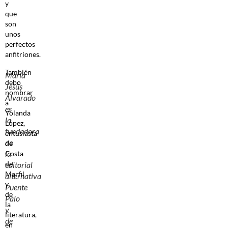
y
que
son
unos
perfectos
anfitriones.
También
María
debo
Jesús
nombrar
Alvarado
a
es
Yolanda
la
López,
fundadora
entusiasta
de
de
la
Costa
de
editorial
Marfil
alternativa
y
Puente
de
Palo
la
y
literatura,
de
en