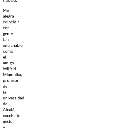
trabajo.
Me
alegra
coincidir
con
gente
tan
entrañable
como
el
amigo
Wilfrid
Miampika,
profesor
de
la
universidad
de
Alcalá,
excelente
gestor
y