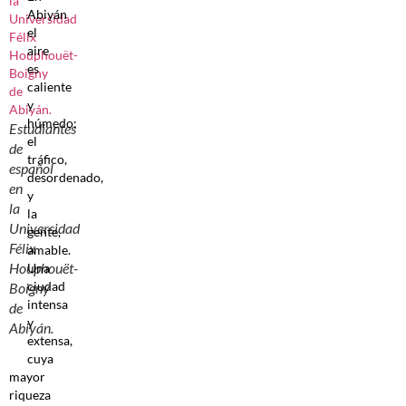
Abiyán
el
aire
es
caliente
y
húmedo;
Estudiantes
el
de
tráfico,
español
desordenado,
en
y
la
la
Universidad
gente,
Félix
amable.
Houphouët-
Una
ciudad
Boigny
intensa
de
y
Abiyán.
extensa,
cuya
mayor
riqueza