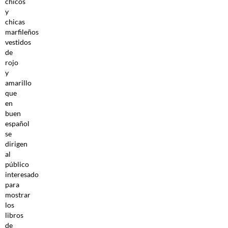
chicos
y
chicas
marfileños
vestidos
de
rojo
y
amarillo
que
en
buen
español
se
dirigen
al
público
interesado
para
mostrar
los
libros
de