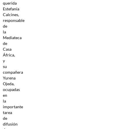
querida
Estefanía
Calcines,
responsable
de
la
Mediateca
de
Casa
África,
y
su
compañera
Yurena
Ojeda,
ocupadas
en
la
importante
tarea
de
difusión