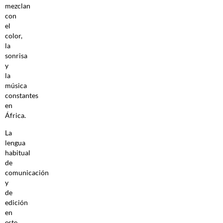
mezclan
con
el
color,
la
sonrisa
y
la
música
constantes
en
África.
La
lengua
habitual
de
comunicación
y
de
edición
en
este