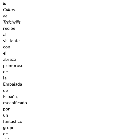
la
Culture
de
Treichville
recibe
al
visitante
con
el
abrazo
primoroso
de
la
Embajada
de
España,
escenificado
por
un
fantástico
grupo
de