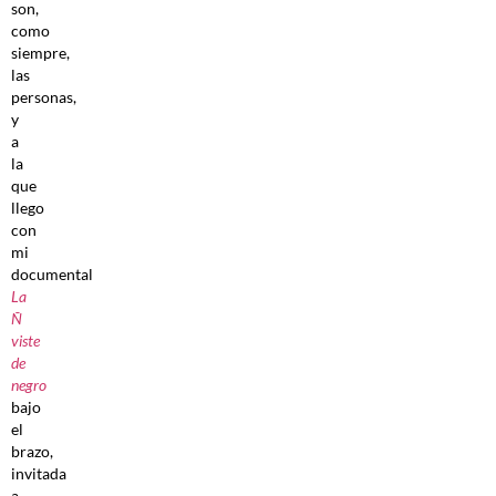
son,
como
siempre,
las
personas,
y
a
la
que
llego
con
mi
documental
La
Ñ
viste
de
negro
bajo
el
brazo,
invitada
a