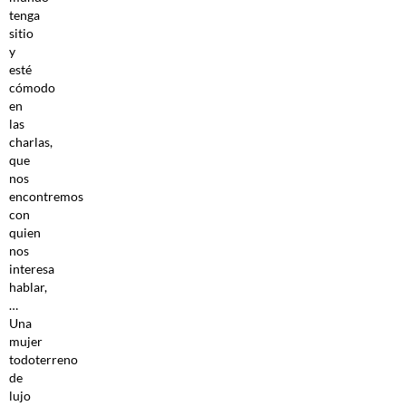
tenga
sitio
y
esté
cómodo
en
las
charlas,
que
nos
encontremos
con
quien
nos
interesa
hablar,
…
Una
mujer
todoterreno
de
lujo