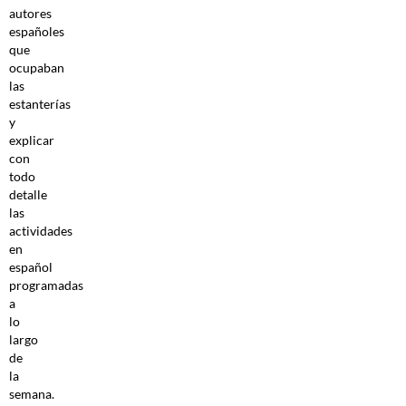
autores
españoles
que
ocupaban
las
estanterías
y
explicar
con
todo
detalle
las
actividades
en
español
programadas
a
lo
largo
de
la
semana.