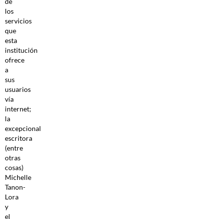
de
los
servicios
que
esta
institución
ofrece
a
sus
usuarios
vía
internet;
la
excepcional
escritora
(entre
otras
cosas)
Michelle
Tanon-
Lora
y
el