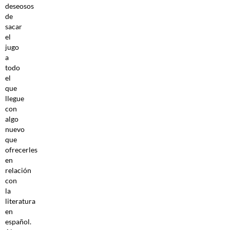
deseosos
de
sacar
el
jugo
a
todo
el
que
llegue
con
algo
nuevo
que
ofrecerles
en
relación
con
la
literatura
en
español.