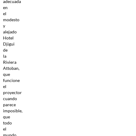
adecuada
en
el
modesto
y
alejado
Hotel
Djigui
de
la
Riviera
Attoban,
que
funcione
el
proyector
cuando
parece
imposible,
que
todo
el
mundo