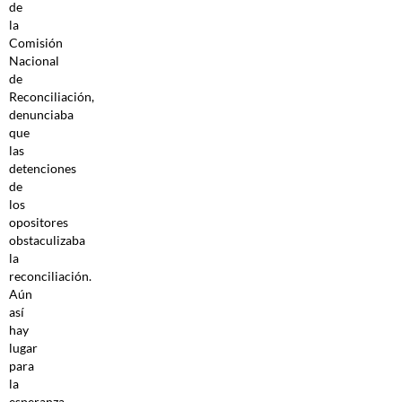
de
la
Comisión
Nacional
de
Reconciliación,
denunciaba
que
las
detenciones
de
los
opositores
obstaculizaba
la
reconciliación.
Aún
así
hay
lugar
para
la
esperanza.