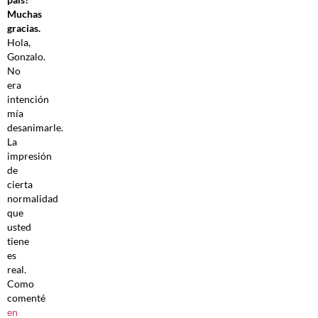
Muchas
gracias.
Hola,
Gonzalo.
No
era
intención
mía
desanimarle.
La
impresión
de
cierta
normalidad
que
usted
tiene
es
real.
Como
comenté
en