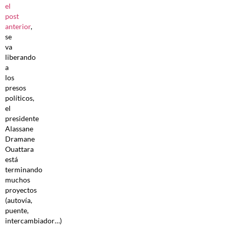
el
post
anterior
,
se
va
liberando
a
los
presos
políticos,
el
presidente
Alassane
Dramane
Ouattara
está
terminando
muchos
proyectos
(autovía,
puente,
intercambiador…)