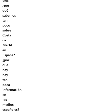
tres:
¿por
qué
sabemos
tan
poco
sobre
Costa
de
Marfil
en
España?
¿por
qué
hay
hay
tan
poca
información
en
los
medios
españoles?