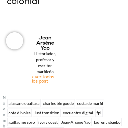
colonial”
Jean
Arsène
Yao
Historiador,
profesor y
escritor
marfileño
> ver todos
los post
N
O
alassane ouattara
charles ble goude
costa de marfil
V
cote d'ivoire
Just transition
encuentro digital
fpi
E
M
guillaume soro
ivory coast
Jean-Arsène Yao
laurent gbagbo
B