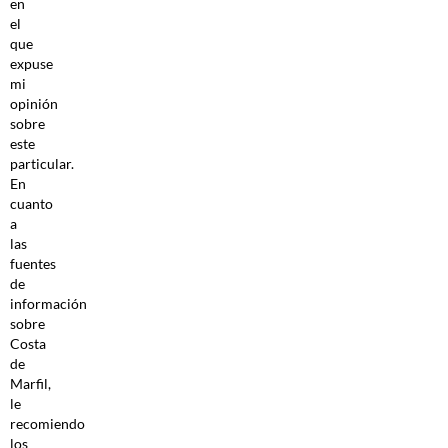
en
el
que
expuse
mi
opinión
sobre
este
particular.
En
cuanto
a
las
fuentes
de
información
sobre
Costa
de
Marfil,
le
recomiendo
los