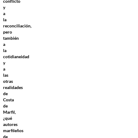
conflicto
y
a
la
reconciliación,
pero
también
a
la
cotidianeidad
y
a
las
otras
realidades
de
Costa
de
Marfil,
¿qué
autores
marfileños
de