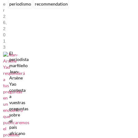
periodismo
recommendation
E
R
2
6,
2
0
1
3
El
periodista
marfileño
Jean-
Arsène
Yao
contesta
a
vuestras
preguntas
sobre
el
país
africano