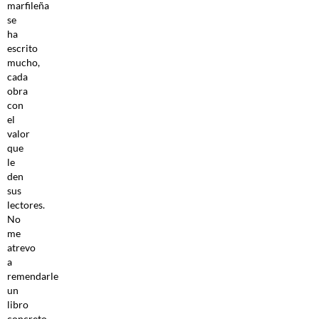
marfileña
se
ha
escrito
mucho,
cada
obra
con
el
valor
que
le
den
sus
lectores.
No
me
atrevo
a
remendarle
un
libro
concreto,