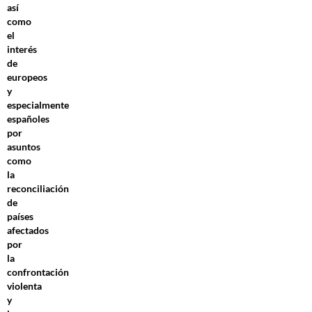
así
como
el
interés
de
europeos
y
especialmente
españoles
por
asuntos
como
la
reconciliación
de
países
afectados
por
la
confrontación
violenta
y