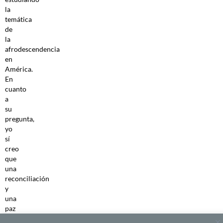
la
temática
de
la
afrodescendencia
en
América.
En
cuanto
a
su
pregunta,
yo
sí
creo
que
una
reconciliación
y
una
paz
son