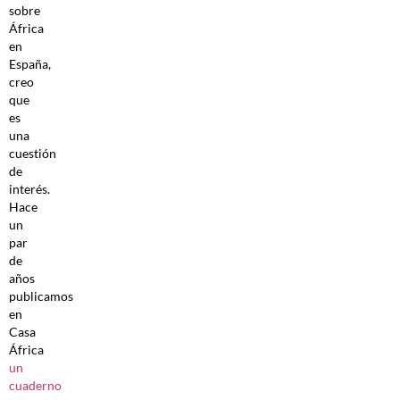
sobre
África
en
España,
creo
que
es
una
cuestión
de
interés.
Hace
un
par
de
años
publicamos
en
Casa
África
un
cuaderno