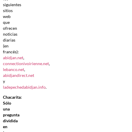
siguientes
sitios
web
que
ofrecen
noticias
diarias
(en
francés):
abidjan.net
,
connectionivoirienne.net
,
lebanco.net
,
abidjandirect.net
y
ladepechedabidjan.info
.
Chacarita:
Sólo
una
pregunta
dividida
en