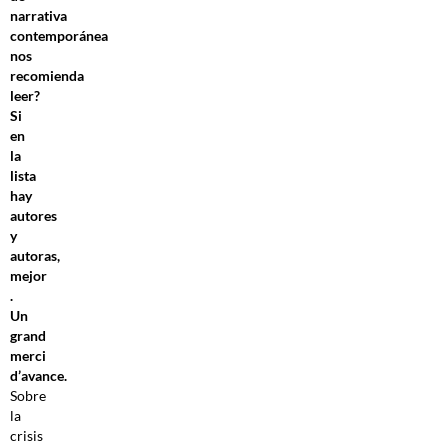
narrativa
contemporánea
nos
recomienda
leer?
Si
en
la
lista
hay
autores
y
autoras,
mejor
.
Un
grand
merci
d’avance.
Sobre
la
crisis