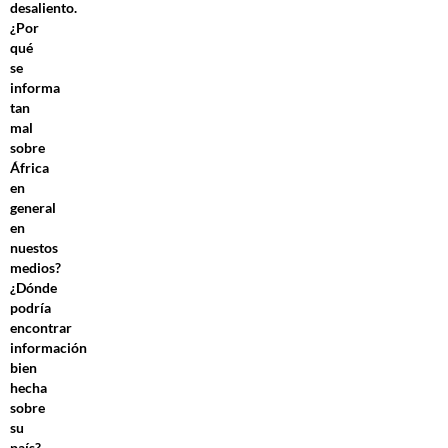
desaliento.
¿Por
qué
se
informa
tan
mal
sobre
África
en
general
en
nuestos
medios?
¿Dónde
podría
encontrar
información
bien
hecha
sobre
su
país?