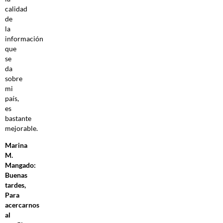
calidad
de
la
información
que
se
da
sobre
mi
país,
es
bastante
mejorable.
Marina
M.
Mangado:
Buenas
tardes,
Para
acercarnos
al