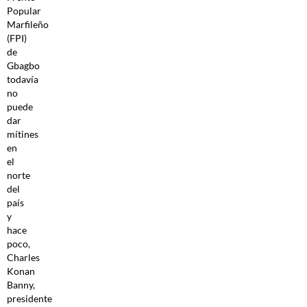
Popular
Marfileño
(FPI)
de
Gbagbo
todavía
no
puede
dar
mítines
en
el
norte
del
país
y
hace
poco,
Charles
Konan
Banny,
presidente