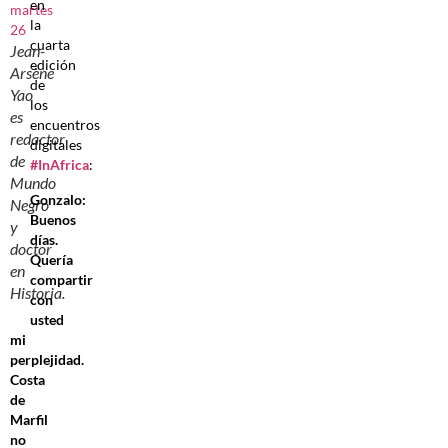
en
la
cuarta
Jean-
edición
Arsène
de
Yao
los
es
encuentros
redactor
digitales
de
#InAfrica
:
Mundo
Gonzalo:
Negro
Buenos
y
días.
doctor
Quería
en
compartir
Historia.
con
usted
mi
perplejidad.
Costa
de
Marfil
no