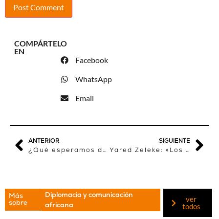
COMPÁRTELO
EN
Facebook
WhatsApp
Email
ANTERIOR
SIGUIENTE
¿Qué esperamos de la nueva Agenda para el Desarrollo Sostenible 2030?
Yared Zeleke: «Los jóvenes representan el futuro de mi país: una Etiopía formada y liberada»
Diplomacia y comunicación
Más
ver
sobre
africana
todos