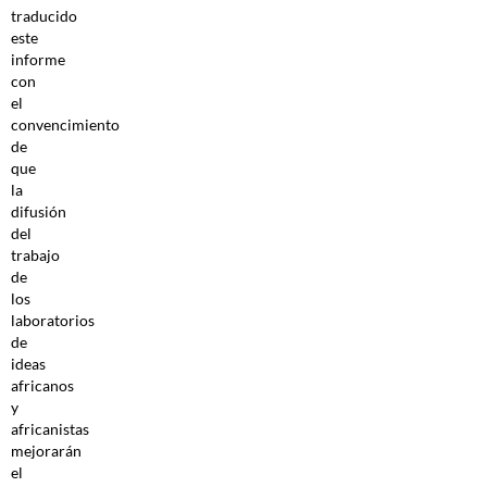
traducido
este
informe
con
el
convencimiento
de
que
la
difusión
del
trabajo
de
los
laboratorios
de
ideas
africanos
y
africanistas
mejorarán
el