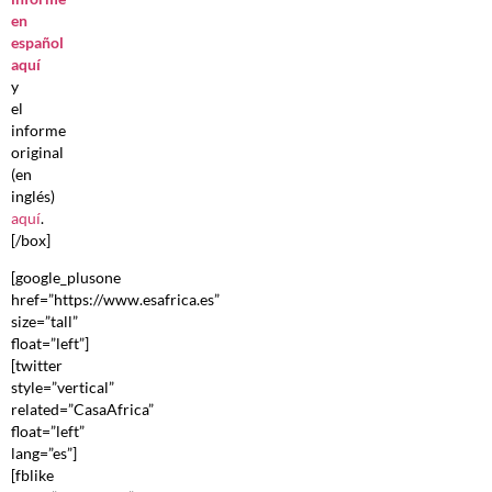
en
español
aquí
y
el
informe
original
(en
inglés)
aquí
.
[/box]
[google_plusone
href=”https://www.esafrica.es”
size=”tall”
float=”left”]
[twitter
style=”vertical”
related=”CasaAfrica”
float=”left”
lang=”es”]
[fblike