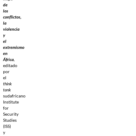
de
los
conflictos,
la
violencia
y
el
extremismo
en
África
,
editado
por
el
think
tank
sudafricano
Institute
for
Security
Studies
(ISS)
y