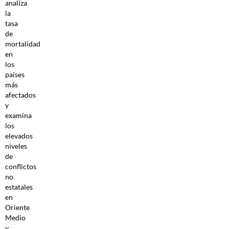
analiza
la
tasa
de
mortalidad
en
los
países
más
afectados
y
examina
los
elevados
niveles
de
conflictos
no
estatales
en
Oriente
Medio
y