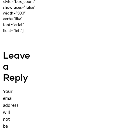
style=”box_count”
showfaces=”false”
width=”300″
verb=”like”
font=”arial”
float=”left”]
Leave
a
Reply
Your
email
address
will
not
be