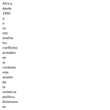
África
desde
1960
y,
a
su
vez,
analiza
los
conflictos
armados
en
el
contexto
más
amplio
de
la
violencia
política.
Asimismo,
se