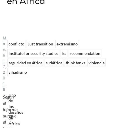
en África
M
A
conflicto
Just transition
extremismo
Rc
institute for security studies
iss
recommendation
H
1
seguridad en áfrica
sudáfrica
think tanks
violencia
7,
yihadismo
2
0
1
6
Uno
Según
de
el
los
informe,
desafíos
aunque
de
el
África