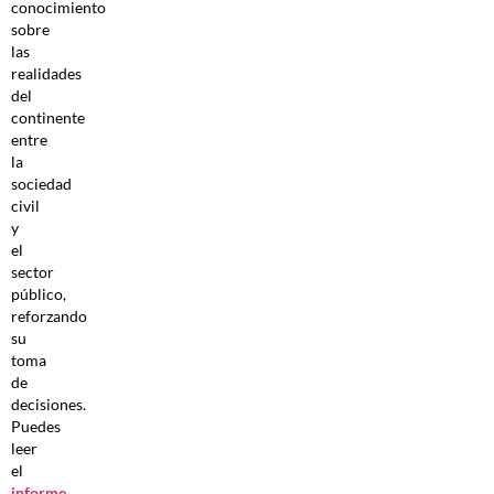
conocimiento
sobre
las
realidades
del
continente
entre
la
sociedad
civil
y
el
sector
público,
reforzando
su
toma
de
decisiones.
Puedes
leer
el
informe