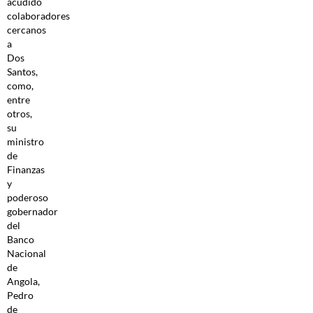
acudido
colaboradores
cercanos
a
Dos
Santos,
como,
entre
otros,
su
ministro
de
Finanzas
y
poderoso
gobernador
del
Banco
Nacional
de
Angola,
Pedro
de