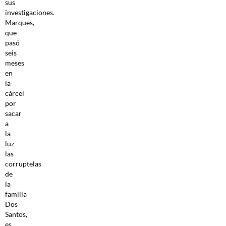
sus
investigaciones.
Marques,
que
pasó
seis
meses
en
la
cárcel
por
sacar
a
la
luz
las
corruptelas
de
la
familia
Dos
Santos,
es