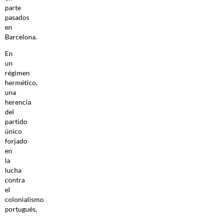
parte
pasados
en
Barcelona.
En
un
régimen
hermético,
una
herencia
del
partido
único
forjado
en
la
lucha
contra
el
colonialismo
portugués,