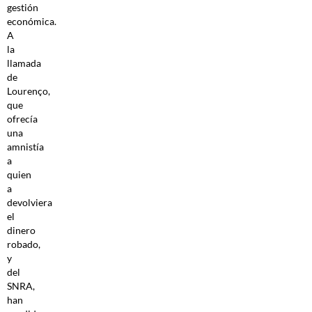
gestión
económica.
A
la
llamada
de
Lourenço,
que
ofrecía
una
amnistía
a
quien
a
devolviera
el
dinero
robado,
y
del
SNRA,
han