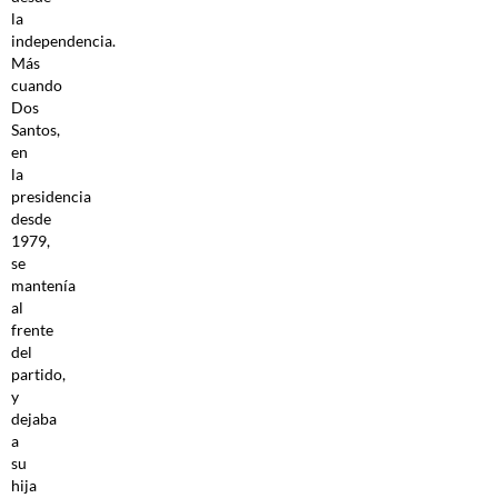
la
independencia.
Más
cuando
Dos
Santos,
en
la
presidencia
desde
1979,
se
mantenía
al
frente
del
partido,
y
dejaba
a
su
hija