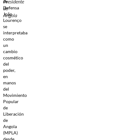
Presidente
de
Defensa
de
João
Angola
Lourenço
se
interpretaba
como
un
cambio
cosmético
del
poder,
en
manos
del
Movimiento
Popular
de
Liberación
de
Angola
(MPLA)
desde