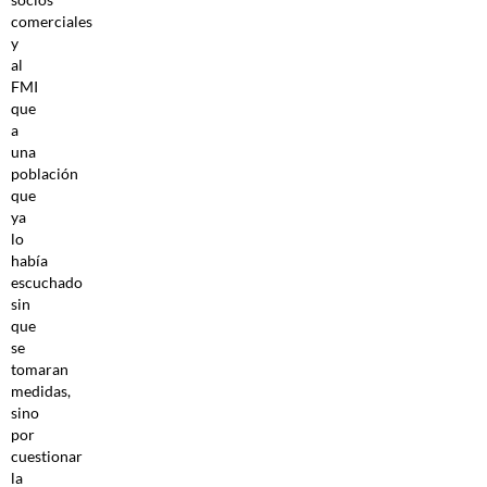
comerciales
y
al
FMI
que
a
una
población
que
ya
lo
había
escuchado
sin
que
se
tomaran
medidas,
sino
por
cuestionar
la