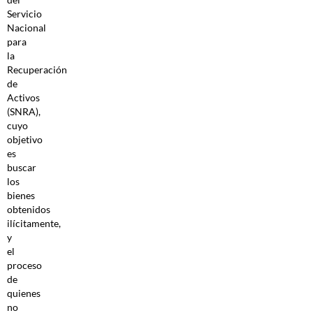
Servicio
Nacional
para
la
Recuperación
de
Activos
(SNRA),
cuyo
objetivo
es
buscar
los
bienes
obtenidos
ilícitamente,
y
el
proceso
de
quienes
no