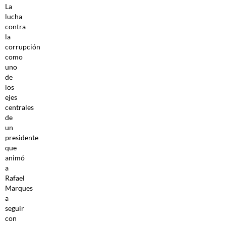
La
lucha
contra
la
corrupción
como
uno
de
los
ejes
centrales
de
un
presidente
que
animó
a
Rafael
Marques
a
seguir
con