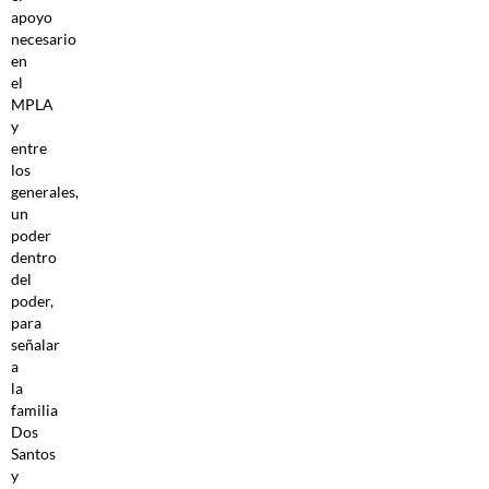
apoyo
necesario
en
el
MPLA
y
entre
los
generales,
un
poder
dentro
del
poder,
para
señalar
a
la
familia
Dos
Santos
y