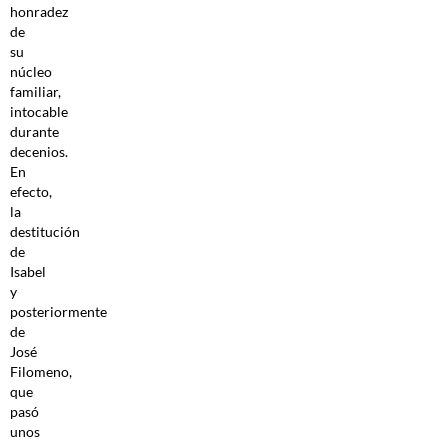
honradez
de
su
núcleo
familiar,
intocable
durante
decenios.
En
efecto,
la
destitución
de
Isabel
y
posteriormente
de
José
Filomeno,
que
pasó
unos