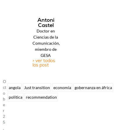
Antoni
Castel
Doctor en
Ciencias de la
Comunicación,
miembro de
GESA
> ver todos
los post
O
Ct
angola
Just transition
economía
gobernanza en áfrica
O
politica
recommendation
B
E
R
2
5
,