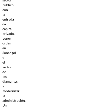
sector
público
con
la
entrada
de
capital
privado,
poner
orden
en
Sonangol
y
el
sector
de
los
diamantes
y
modernizar
la
administración.
Un