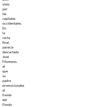
visto
por
las
capitales
occidentales.
En
la
recta
final,
parecía
descartado
José
Filomeno,
al
que
su
padre
promocionaba
al
frente
del
Fondo