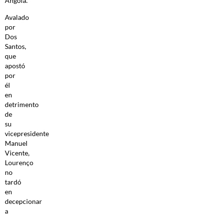
Angola.
Avalado
por
Dos
Santos,
que
apostó
por
él
en
detrimento
de
su
vicepresidente
Manuel
Vicente,
Lourenço
no
tardó
en
decepcionar
a