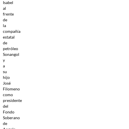
Isabel
al
frente
de
la
compañía
estatal
de
petróleo
Sonangol
y
a
su
hijo
José
Filomeno
como
presidente
del
Fondo
Soberano
de