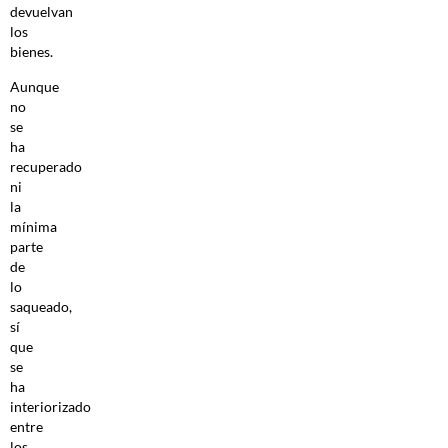
devuelvan
los
bienes.
Aunque
no
se
ha
recuperado
ni
la
mínima
parte
de
lo
saqueado,
sí
que
se
ha
interiorizado
entre
los