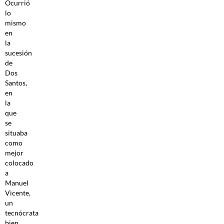
Ocurrió
lo
mismo
en
la
sucesión
de
Dos
Santos,
en
la
que
se
situaba
como
mejor
colocado
a
Manuel
Vicente,
un
tecnócrata
bien