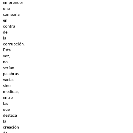
emprender
una
campaña
en
contra
de
la
corrupción.
Esta
vez,
no
serían
palabras
vacías
sino
medidas,
entre
las
que
destaca
la
creación
del