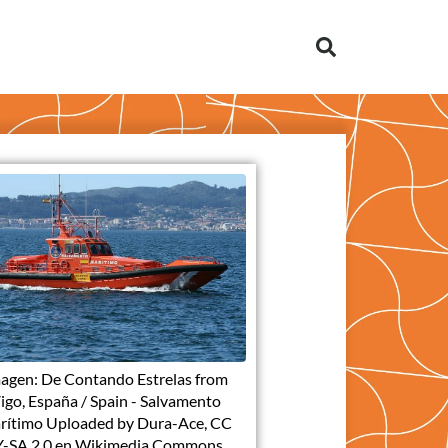
agen: De Contando Estrelas from
igo, España / Spain - Salvamento
rítimo Uploaded by Dura-Ace, CC
-SA 2.0 en Wikimedia Commons,