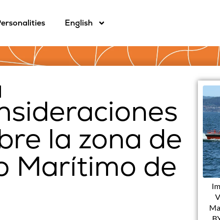
ersonalities
English
nsideraciones
obre la zona de
 Marítimo de
Im
V
Ma
BY