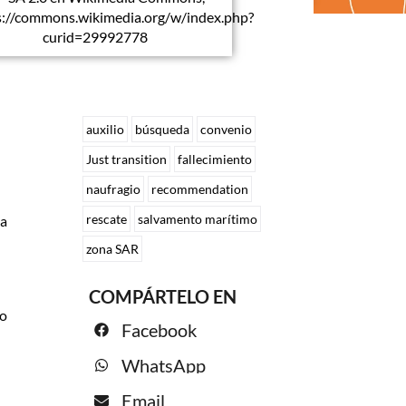
s://commons.wikimedia.org/w/index.php?
curid=29992778
auxilio
búsqueda
convenio
Just transition
fallecimiento
naufragio
recommendation
rescate
salvamento marítimo
ta
zona SAR
COMPÁRTELO EN
do
Facebook
WhatsApp
Email