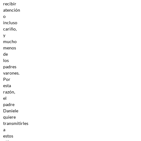
recibir
atención
o
incluso
cariño,
y
mucho
menos
de
los
padres
varones.
Por
esta
razón,
el
padre
Daniele
quiere
transmitirles
a
estos