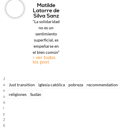
Matilde
Latorre de
Silva Sanz
“La solidaridad
no es un
sentimiento
superficial, es
empeñarse en
el bien común”
> ver todos
los post
J
A
Just transition
iglesia católica
pobreza
recommendation
N
religiones
Sudán
U
A
R
Y
2
6