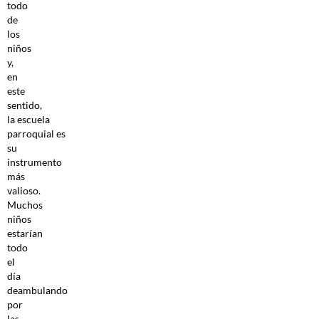
todo
de
los
niños
y,
en
este
sentido,
la escuela
parroquial es
su
instrumento
más
valioso.
Muchos
niños
estarían
todo
el
día
deambulando
por
las