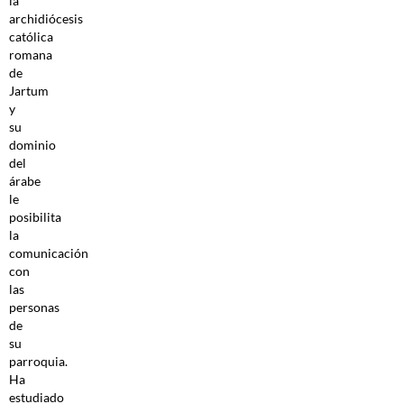
la
archidiócesis
católica
romana
de
Jartum
y
su
dominio
del
árabe
le
posibilita
la
comunicación
con
las
personas
de
su
parroquia.
Ha
estudiado