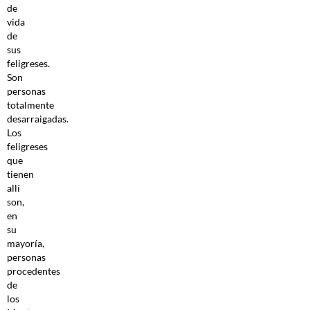
de
vida
de
sus
feligreses.
Son
personas
totalmente
desarraigadas.
Los
feligreses
que
tienen
allí
son,
en
su
mayoría,
personas
procedentes
de
los