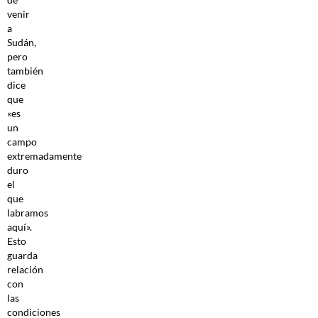
venir
a
Sudán,
pero
también
dice
que
«es
un
campo
extremadamente
duro
el
que
labramos
aquí».
Esto
guarda
relación
con
las
condiciones