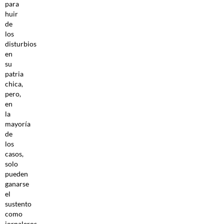
para
huir
de
los
disturbios
en
su
patria
chica,
pero,
en
la
mayoría
de
los
casos,
solo
pueden
ganarse
el
sustento
como
jornaleros,