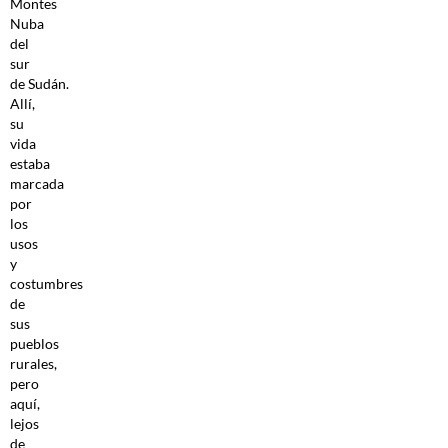
Montes
Nuba
del
sur
de Sudán.
Allí,
su
vida
estaba
marcada
por
los
usos
y
costumbres
de
sus
pueblos
rurales,
pero
aquí,
lejos
de