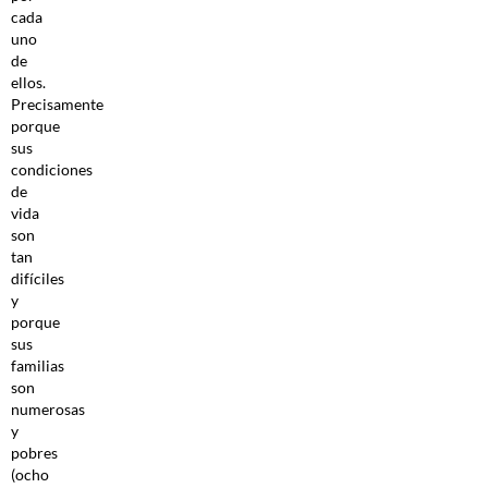
cada
uno
de
ellos.
Precisamente
porque
sus
condiciones
de
vida
son
tan
difíciles
y
porque
sus
familias
son
numerosas
y
pobres
(ocho