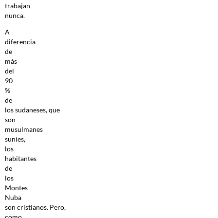
trabajan
nunca.
A
diferencia
de
más
del
90
%
de
los sudaneses, que
son
musulmanes
suníes,
los
habitantes
de
los
Montes
Nuba
son cristianos. Pero,
como