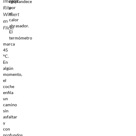
Imagen:
resplandece
Rita
por
el
Willaert
calor
en
abrasador.
Flickr
El
termómetro
marca
45
°C.
En
algún
momento,
el
coche
enfila
un
camino
sin
asfaltar
y
con
profundos