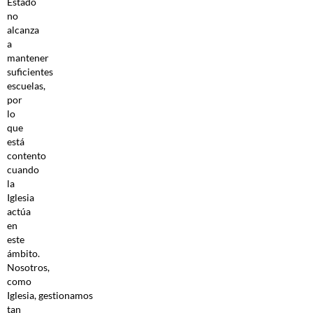
Estado
no
alcanza
a
mantener
suficientes
escuelas,
por
lo
que
está
contento
cuando
la
Iglesia
actúa
en
este
ámbito.
Nosotros,
como
Iglesia, gestionamos
tan