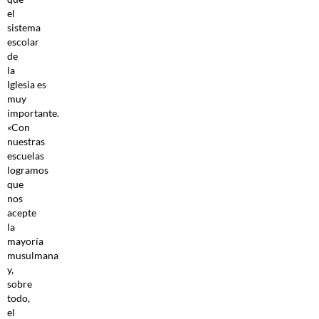
el
sistema
escolar
de
la
Iglesia es
muy
importante.
«Con
nuestras
escuelas
logramos
que
nos
acepte
la
mayoría
musulmana
y,
sobre
todo,
el