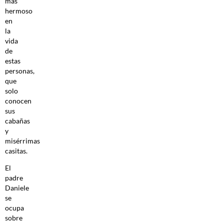
más
hermoso
en
la
vida
de
estas
personas,
que
solo
conocen
sus
cabañas
y
misérrimas
casitas.
El
padre
Daniele
se
ocupa
sobre