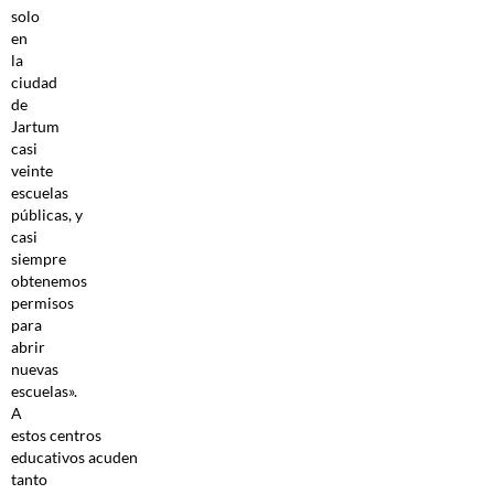
solo
en
la
ciudad
de
Jartum
casi
veinte
escuelas
públicas, y
casi
siempre
obtenemos
permisos
para
abrir
nuevas
escuelas».
A
estos
centros
educativos acuden
tanto