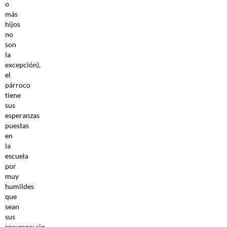
o
más
hijos
no
son
la
excepción),
el
párroco
tiene
sus
esperanzas
puestas
en
la
escuela
por
muy
humildes
que
sean
sus
recursos: sin