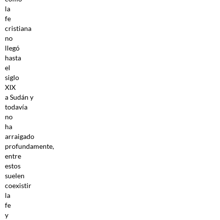
la
fe
cristiana
no
llegó
hasta
el
siglo
XIX
a Sudán y
todavía
no
ha
arraigado
profundamente,
entre
estos
suelen
coexistir
la
fe
y