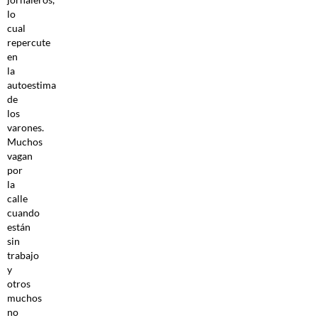
lo
cual
repercute
en
la
autoestima
de
los
varones.
Muchos
vagan
por
la
calle
cuando
están
sin
trabajo
y
otros
muchos
no