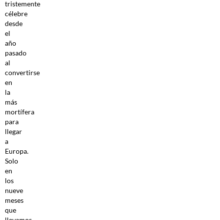
tristemente
célebre
desde
el
año
pasado
al
convertirse
en
la
más
mortífera
para
llegar
a
Europa.
Solo
en
los
nueve
meses
que
llevamos