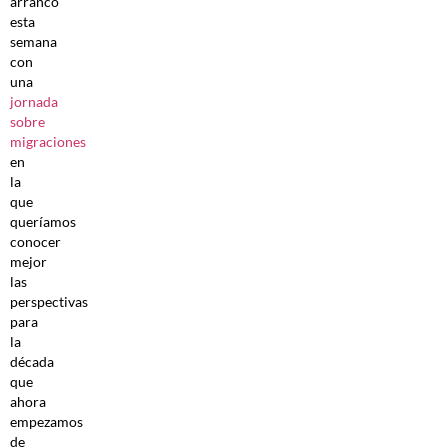
arrancó
esta
semana
con
una
jornada
sobre
migraciones
en
la
que
queríamos
conocer
mejor
las
perspectivas
para
la
década
que
ahora
empezamos
de