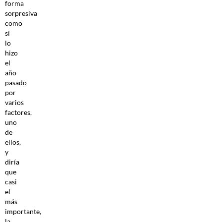
forma
sorpresiva
como
sí
lo
hizo
el
año
pasado
por
varios
factores,
uno
de
ellos,
y
diría
que
casi
el
más
importante,
la