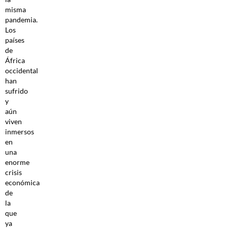
misma
pandemia.
Los
países
de
África
occidental
han
sufrido
y
aún
viven
inmersos
en
una
enorme
crisis
económica
de
la
que
ya