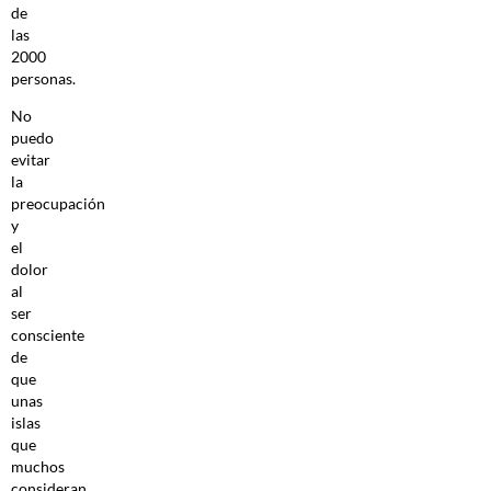
de
las
2000
personas.
No
puedo
evitar
la
preocupación
y
el
dolor
al
ser
consciente
de
que
unas
islas
que
muchos
consideran