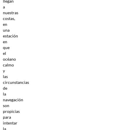
llegan
a
nuestras
costas,
en
una
estación
en
que
el
océano
calmo
y
las
circunstancias
de
la
navegación
son
propicias
para
intentar
la