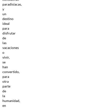
paradisíacas,
y
un
destino
ideal
para
disfrutar
de
las
vacaciones
o
vivir,
se
han
convertido,
para
otra
parte
de
la
humanidad,
en