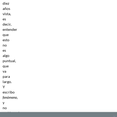
diez
años
vista,
es
decir,
entender
que
esto
no
es
algo
puntual,
que
va
para
largo.
Y
escribo
fenómeno
,
y
no
problema
,de