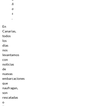
ñ
o
s
.
En
Canarias,
todos
los
días
nos
levantamos
con
noticias
de
nuevas
embarcaciones
que
naufragan,
son
rescatadas
o