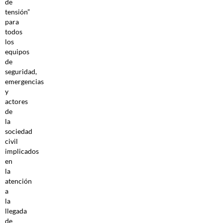
de
tensión”
para
todos
los
equipos
de
seguridad,
emergencias
y
actores
de
la
sociedad
civil
implicados
en
la
atención
a
la
llegada
de