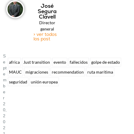
José
Segura
Clavell
Director
general
> ver todos
los post
S
E
africa
Just transition
evento
fallecidos
golpe de estado
Pt
MAUC
migraciones
recommendation
ruta marítima
E
M
seguridad
unión europea
B
E
R
2
0,
2
0
2
1