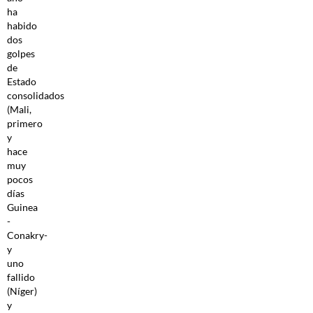
ha
habido
dos
golpes
de
Estado
consolidados
(Mali,
primero
y
hace
muy
pocos
días
Guinea
-
Conakry-
y
uno
fallido
(Níger)
y