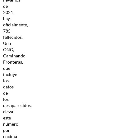
de
2021
hay,
oficialmente,
785
fallecidos.
Una
ONG,
Caminando
Fronteras,
que
incluye
los
datos
de
los
desaparecidos,
eleva
este
número
por
encima