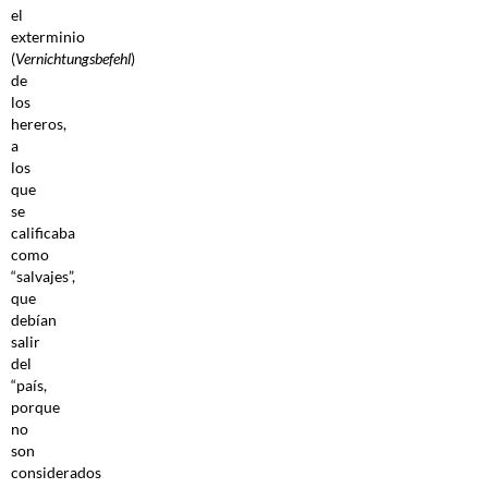
el
exterminio
(
Vernichtungsbefehl
)
de
los
hereros,
a
los
que
se
calificaba
como
“salvajes”,
que
debían
salir
del
“país,
porque
no
son
considerados