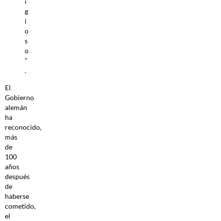
i
g
i
o
s
o
”
.
El
Gobierno
alemán
ha
reconocido,
más
de
100
años
después
de
haberse
cometido,
el