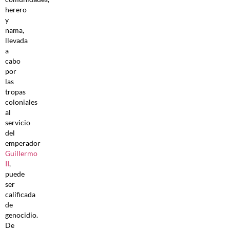
herero
y
nama,
llevada
a
cabo
por
las
tropas
coloniales
al
servicio
del
emperador
Guillermo
II
,
puede
ser
calificada
de
genocidio.
De