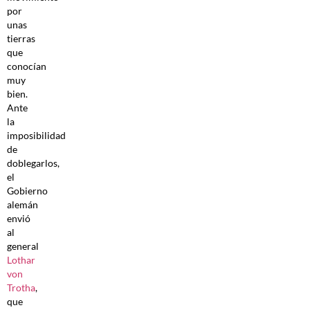
por
unas
tierras
que
conocían
muy
bien.
Ante
la
imposibilidad
de
doblegarlos,
el
Gobierno
alemán
envió
al
general
Lothar
von
Trotha
,
que