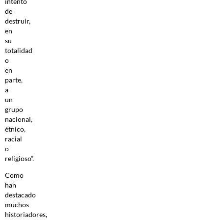
intento
de
destruir,
en
su
totalidad
o
en
parte,
a
un
grupo
nacional,
étnico,
racial
o
religioso”.
Como
han
destacado
muchos
historiadores,