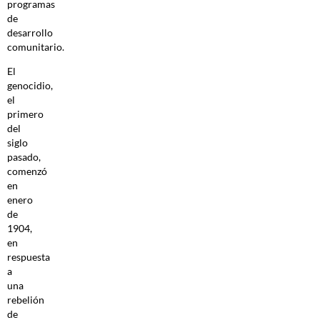
programas
de
desarrollo
comunitario.
El
genocidio,
el
primero
del
siglo
pasado,
comenzó
en
enero
de
1904,
en
respuesta
a
una
rebelión
de