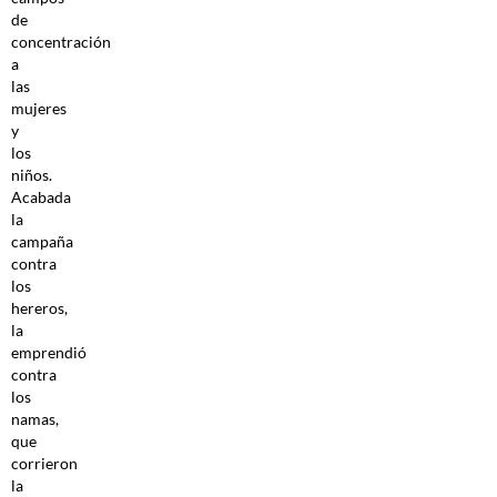
de
concentración
a
las
mujeres
y
los
niños.
Acabada
la
campaña
contra
los
hereros,
la
emprendió
contra
los
namas,
que
corrieron
la