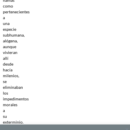
namas
como
pertenecientes
a
una
especie
subhumana,
alógena,
aunque
vivieran
allí
desde
hacía
milenios,
se
eliminaban
los
impedimentos
morales
a
su
exterminio.
En