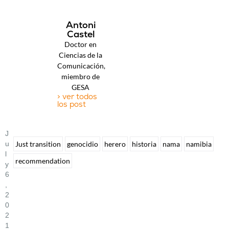
Antoni
Castel
Doctor en
Ciencias de la
Comunicación,
miembro de
GESA
> ver todos
los post
J
U
Just transition
genocidio
herero
historia
nama
namibia
L
recommendation
Y
6
,
2
0
2
1