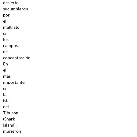
desierto,
sucumbieron
por
el
maltrato
en
los
campos
de
concentración.
En
el
más
importante,
en
la
isla
del
Tiburón
(Shark
Island),
murieron