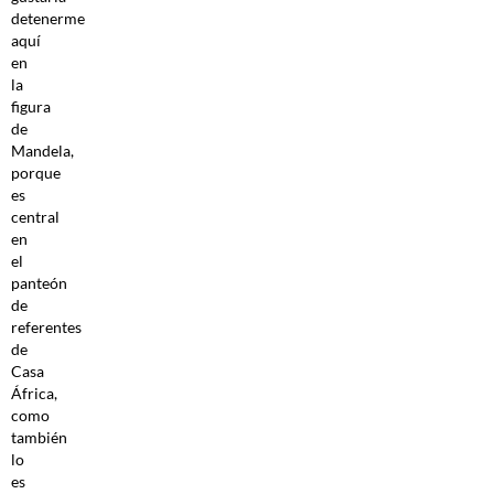
detenerme
aquí
en
la
figura
de
Mandela,
porque
es
central
en
el
panteón
de
referentes
de
Casa
África,
como
también
lo
es