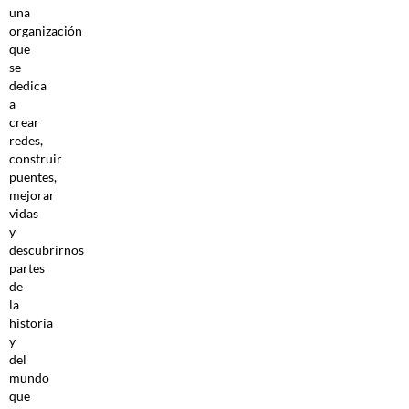
una
organización
que
se
dedica
a
crear
redes,
construir
puentes,
mejorar
vidas
y
descubrirnos
partes
de
la
historia
y
del
mundo
que