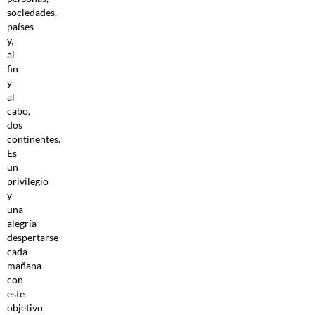
sociedades,
países
y,
al
fin
y
al
cabo,
dos
continentes.
Es
un
privilegio
y
una
alegría
despertarse
cada
mañana
con
este
objetivo