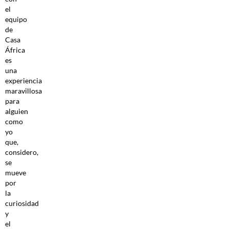
el
equipo
de
Casa
África
es
una
experiencia
maravillosa
para
alguien
como
yo
que,
considero,
se
mueve
por
la
curiosidad
y
el