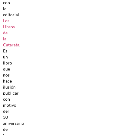
con
la
editorial
Los
Libros
de
la
Catarata
.
Es
un
libro
que
nos
hace
ilusión
publicar
con
motivo
del
30
aniversario
de