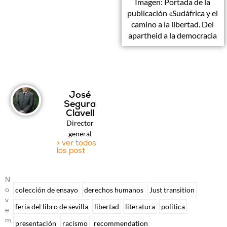
Imagen: Portada de la
publicación «Sudáfrica y el
camino a la libertad. Del
apartheid a la democracia
José
Segura
Clavell
Director
general
> ver todos
los post
N
O
colección de ensayo
derechos humanos
Just transition
V
feria del libro de sevilla
libertad
literatura
politica
E
M
presentación
racismo
recommendation