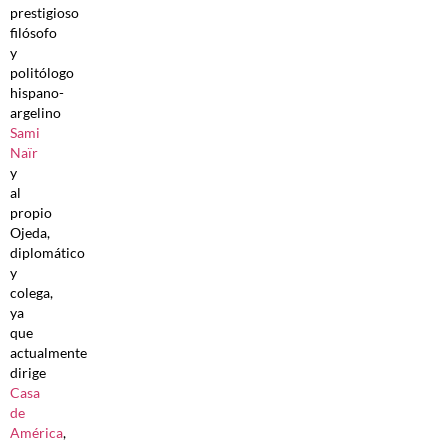
prestigioso
filósofo
y
politólogo
hispano-
argelino
Sami
Naïr
y
al
propio
Ojeda,
diplomático
y
colega,
ya
que
actualmente
dirige
Casa
de
América
,