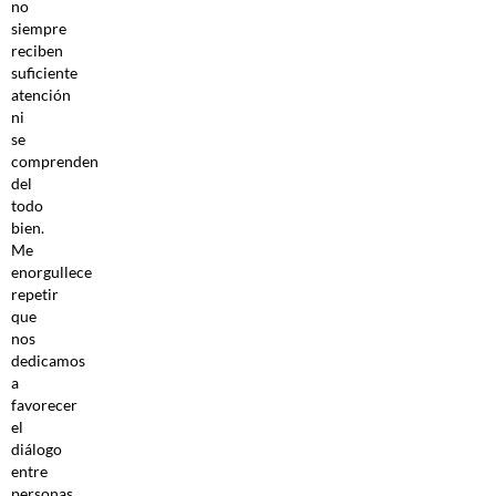
no
siempre
reciben
suficiente
atención
ni
se
comprenden
del
todo
bien.
Me
enorgullece
repetir
que
nos
dedicamos
a
favorecer
el
diálogo
entre
personas,