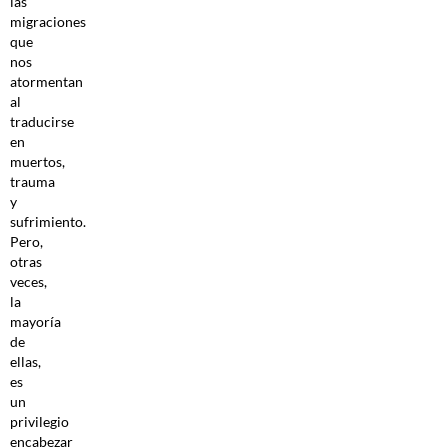
las
migraciones
que
nos
atormentan
al
traducirse
en
muertos,
trauma
y
sufrimiento.
Pero,
otras
veces,
la
mayoría
de
ellas,
es
un
privilegio
encabezar