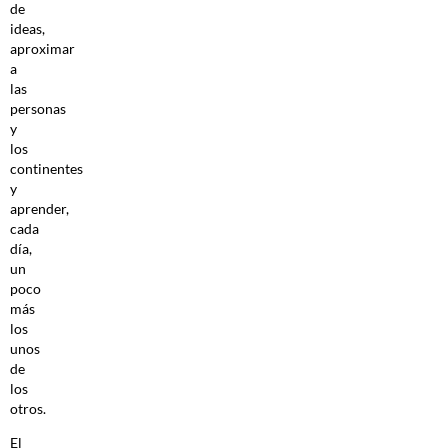
de
ideas,
aproximar
a
las
personas
y
los
continentes
y
aprender,
cada
día,
un
poco
más
los
unos
de
los
otros.
El