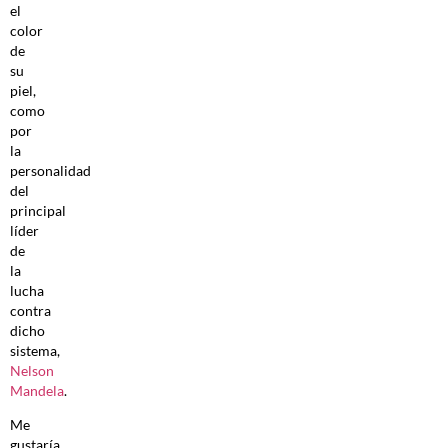
el
color
de
su
piel,
como
por
la
personalidad
del
principal
líder
de
la
lucha
contra
dicho
sistema,
Nelson
Mandela
.
Me
gustaría