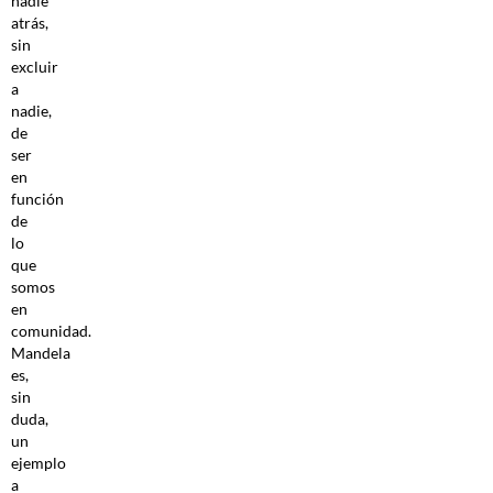
nadie
atrás,
sin
excluir
a
nadie,
de
ser
en
función
de
lo
que
somos
en
comunidad.
Mandela
es,
sin
duda,
un
ejemplo
a