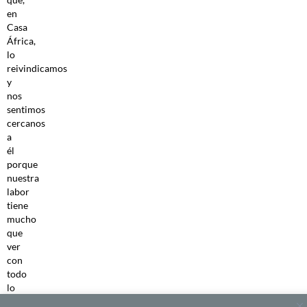
en
Casa
África,
lo
reivindicamos
y
nos
sentimos
cercanos
a
él
porque
nuestra
labor
tiene
mucho
que
ver
con
todo
lo
que