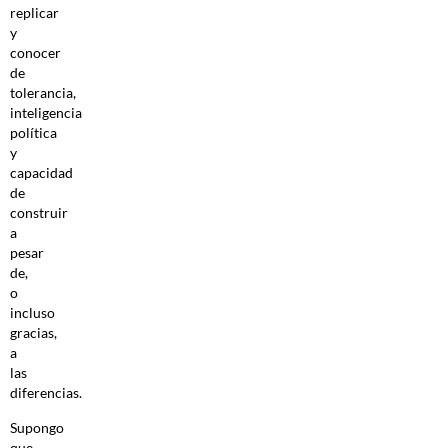
replicar
y
conocer
de
tolerancia,
inteligencia
política
y
capacidad
de
construir
a
pesar
de,
o
incluso
gracias,
a
las
diferencias.
Supongo
que,