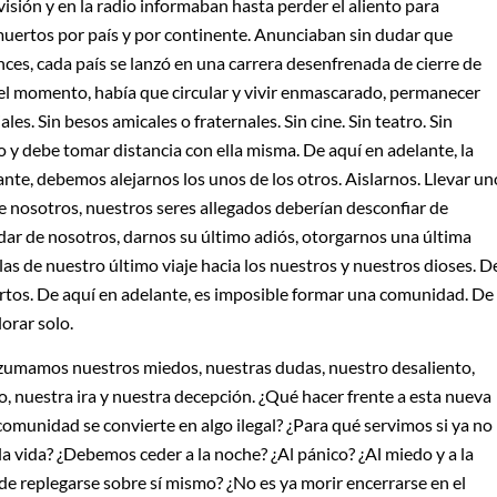
isión y en la radio informaban hasta perder el aliento para
uertos por país y por continente. Anunciaban sin dudar que
ces, cada país se lanzó en una carrera desenfrenada de cierre de
quel momento, había que circular y vivir enmascarado, permanecer
es. Sin besos amicales o fraternales. Sin cine. Sin teatro. Sin
gro y debe tomar distancia con ella misma. De aquí en adelante, la
ante, debemos alejarnos los unos de los otros. Aislarnos. Llevar un
bre nosotros, nuestros seres allegados deberían desconfiar de
dar de nosotros, darnos su último adiós, otorgarnos una última
las de nuestro último viaje hacia los nuestros y nuestros dioses. D
ertos. De aquí en adelante, es imposible formar una comunidad. De
lorar solo.
rezumamos nuestros miedos, nuestras dudas, nuestro desaliento,
 nuestra ira y nuestra decepción. ¿Qué hacer frente a esta nueva
comunidad se convierte en algo ilegal? ¿Para qué servimos si ya no
a vida? ¿Debemos ceder a la noche? ¿Al pánico? ¿Al miedo y a la
de replegarse sobre sí mismo? ¿No es ya morir encerrarse en el