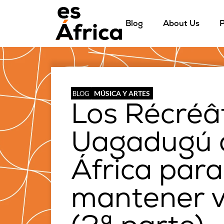
Blog
About Us
P
MÚSICA Y ARTES
BLOG
Los Récréâ
Uagadugú o
África para
mantener vi