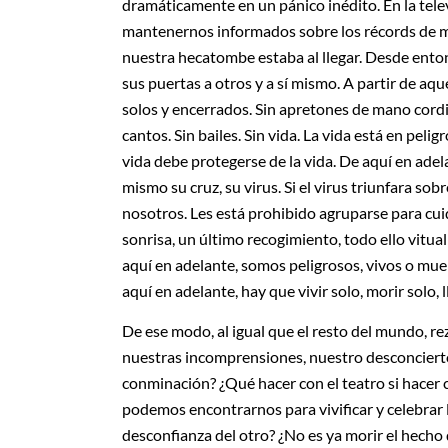
dramáticamente en un pánico inédito. En la telev
mantenernos informados sobre los récords de m
nuestra hecatombe estaba al llegar. Desde enton
sus puertas a otros y a sí mismo. A partir de a
solos y encerrados. Sin apretones de mano cordial
cantos. Sin bailes. Sin vida. La vida está en peli
vida debe protegerse de la vida. De aquí en adel
mismo su cruz, su virus. Si el virus triunfara so
nosotros. Les está prohibido agruparse para cui
sonrisa, un último recogimiento, todo ello vitual
aquí en adelante, somos peligrosos, vivos o mu
aquí en adelante, hay que vivir solo, morir solo, l
De ese modo, al igual que el resto del mundo, 
nuestras incomprensiones, nuestro desconcierto,
conminación? ¿Qué hacer con el teatro si hacer 
podemos encontrarnos para vivificar y celebrar l
desconfianza del otro? ¿No es ya morir el hecho 