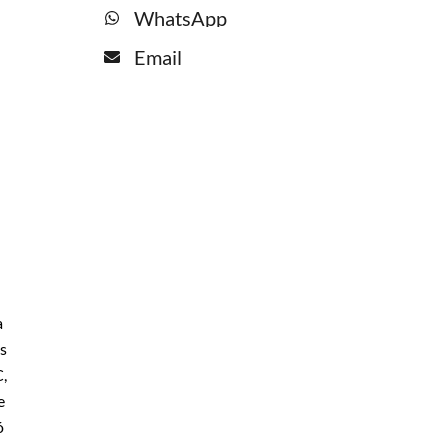
WhatsApp
Email
a
os
C,
e
ó