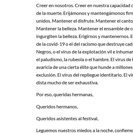
Creer en nosotros. Creer en nuestra capacidad d
de la muerte. Erijámonos y mantengámonos firmes.
unidos. Mantener el disfrute. Mantener el canto
Mantener la belleza. Mantener el ensamble de c
ingurgiten la belleza. Erigirnos y mantenernos. Er
de la covid-19 o el del racismo que destruye cada 
Negros, o el virus de la explotación vil e inhuma
el paludismo, la rubeola o el hambre. El virus de 
avaricia de una cierta élite que hunde a millones 
exclusión. El virus del repliegue identitario. El 
dista mucho de ser exhaustiva.
Por eso, queridas hermanas,
Queridos hermanos,
Queridos asistentes al festival,
Leguemos nuestros miedos a la noche, confiemos n