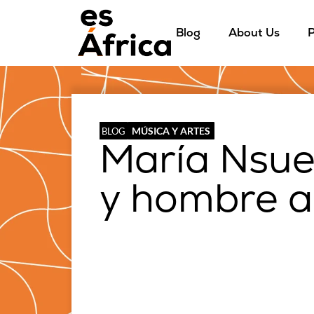
Blog
About Us
P
MÚSICA Y ARTES
BLOG
María Nsue
y hombre a 