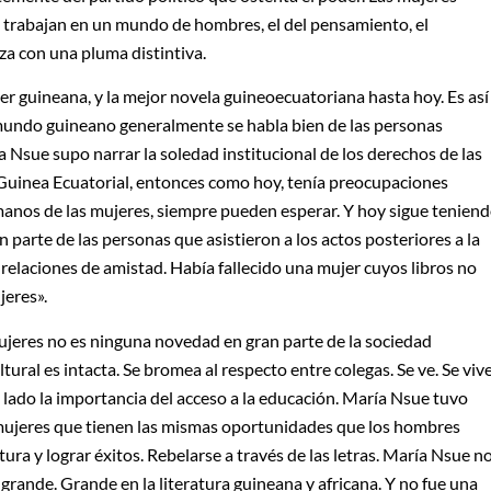
trabajan en un mundo de hombres, el del pensamiento, el
za con una pluma distintiva.
er guineana, y la mejor novela guineoecuatoriana hasta hoy. Es así
l mundo guineano generalmente se habla bien de las personas
a Nsue supo narrar la soledad institucional de los derechos de las
Guinea Ecuatorial, entonces como hoy, tenía preocupaciones
anos de las mujeres, siempre pueden esperar. Y hoy sigue tenien
parte de las personas que asistieron a los actos posteriores a la
y relaciones de amistad. Había fallecido una mujer cuyos libros no
jeres».
ujeres no es ninguna novedad en gran parte de la sociedad
tural es intacta. Se bromea al respecto entre colegas. Se ve. Se vive
 lado la importancia del acceso a la educación. María Nsue tuvo
 mujeres que tienen las mismas oportunidades que los hombres
ratura y lograr éxitos. Rebelarse a través de las letras. María Nsue n
 grande. Grande en la literatura guineana y africana. Y no fue una