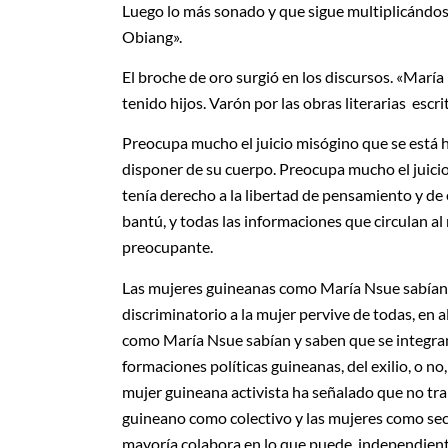
Luego lo más sonado y que sigue multiplicándose
Obiang».
El broche de oro surgió en los discursos. «Marí
tenido hijos. Varón por las obras literarias escrit
Preocupa mucho el juicio misógino que se está h
disponer de su cuerpo. Preocupa mucho el juici
tenía derecho a la libertad de pensamiento y de
bantú, y todas las informaciones que circulan a
preocupante.
Las mujeres guineanas como María Nsue sabían y
discriminatorio a la mujer pervive de todas, en 
como María Nsue sabían y saben que se integran 
formaciones políticas guineanas, del exilio, o no,
mujer guineana activista ha señalado que no traba
guineano como colectivo y las mujeres como sec
mayoría colabora en lo que puede, independient