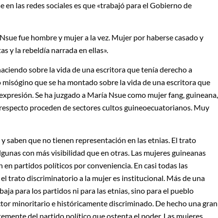
 en las redes sociales es que «trabajó para el Gobierno de
a Nsue fue hombre y mujer a la vez. Mujer por haberse casado y
as y la rebeldía narrada en ellas».
aciendo sobre la vida de una escritora que tenía derecho a
o misógino que se ha montado sobre la vida de una escritora que
 expresión. Se ha juzgado a María Nsue como mujer fang, guineana,
l respecto proceden de sectores cultos guineoecuatorianos. Muy
 saben que no tienen representación en las etnias. El trato
algunas con más visibilidad que en otras. Las mujeres guineanas
en partidos políticos por conveniencia. En casi todas las
 el trato discriminatorio a la mujer es institucional. Más de una
ja para los partidos ni para las etnias, sino para el pueblo
tor minoritario e históricamente discriminado. De hecho una gran
emente del partido político que ostenta el poder. Las mujeres