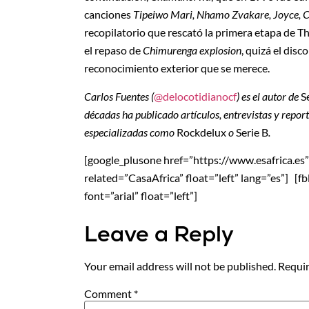
canciones
Tipeiwo Mari, Nhamo Zvakare, Joyce,
recopilatorio que rescató la primera etapa de T
el repaso de
Chimurenga explosion
, quizá el dis
reconocimiento exterior que se merece.
Carlos Fuentes (
@delocotidianocf
) es el autor de
S
décadas ha publicado artículos, entrevistas y repor
especializadas como
Rockdelux
o
Serie B
.
[google_plusone href=”https://www.esafrica.es” si
related=”CasaAfrica” float=”left” lang=”es”] [f
font=”arial” float=”left”]
Leave a Reply
Your email address will not be published.
Requir
Comment
*