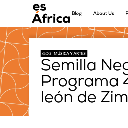
Blog
About Us
P
MÚSICA Y ARTES
BLOG
Semilla Ne
Programa 43
león de Zi