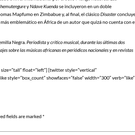
 Chemutengure
y
Ndave Kuenda
se incluyeron en un doble
homas Mapfumo en Zimbabue y, al final, el clásico
Disaster
concluy
co más emblemático en África de un autor que quizá no cuenta con e
emilla Negra
. Periodista y crítico musical, durante las últimas dos
tajes sobre las músicas africanas en periódicos nacionales y en
revistas
ze=”tall” float=”left”] [twitter style=”vertical”
blike style=”box_count” showfaces=”false” width=”300″ verb=”like”
ed fields are marked
*