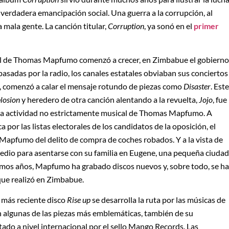
a verdadera emancipación social. Una guerra a la corrupción, al
 mala gente. La canción titular,
Corruption
, ya sonó en el
primer
nal de Thomas Mapfumo comenzó a crecer, en Zimbabue el gobierno
asadas por la radio, los canales estatales obviaban sus conciertos
s, comenzó a calar el mensaje rotundo de piezas como
Disaster
. Este
losion
y heredero de otra canción alentando a la revuelta,
Jojo
, fue
n la actividad no estrictamente musical de Thomas Mapfumo. A
por las listas electorales de los candidatos de la oposición, el
Mapfumo del delito de compra de coches robados. Y a la vista de
edio para asentarse con su familia en Eugene, una pequeña ciudad
ltimos años, Mapfumo ha grabado discos nuevos y, sobre todo, se ha
que realizó en Zimbabue.
l más reciente disco
Rise up
se desarrolla la ruta por las músicas de
algunas de las piezas más emblemáticas, también de su
tado a nivel internacional por el sello Mango Records. Las