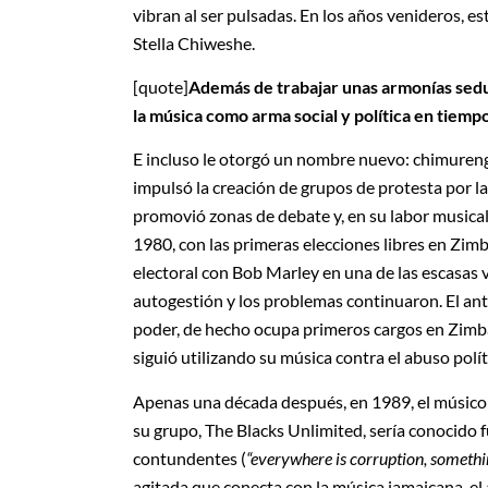
vibran al ser pulsadas. En los años venideros, e
Stella Chiweshe.
[quote]
Además de trabajar unas armonías sedu
la música como arma social y política en tiempos
E incluso le otorgó un nombre nuevo: chimurenga
impulsó la creación de grupos de protesta por l
promovió zonas de debate y, en su labor musical
1980, con las primeras elecciones libres en Z
electoral con Bob Marley en una de las escasas vi
autogestión y los problemas continuaron. El an
poder, de hecho ocupa primeros cargos en Zimb
siguió utilizando su música contra el abuso polít
Apenas una década después, en 1989, el músico
su grupo, The Blacks Unlimited, sería conocido fu
contundentes (
“everywhere is corruption, somethi
agitada que conecta con la música jamaicana, e