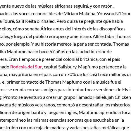
ente nuevo de las músicas africanas seguirá, y con razón,
ado a las voces reconocibles de Miriam Makeba, Youssou N´Dour
a Touré, Salif Keita o Khaled. Pero quizá se pregunte qué había
 ellos, cómo sonaba África antes del interés de las discográficas
tales, y luego del público europeo y americano. Allí estaba Thomas
, por ejemplo. Y su historia merece la pena ser contada. Thomas
yika Mapfumo nació hace 67 años en la ciudad interior de
a. Eran tiempos de presencial colonial británica, con el país
nado
Rodesia del Sur
, capital Salisbury. Mapfumo pertenece a la
ona, mayoritaria en el país con un 70% de los casi trece millones d
al, el primer contacto de Thomas Mapfumo con la música fue el
os: se reunía con sus amigos para intentar tocar versiones de Elvi
ng. Pronto se aventuró a crear un grupo llamado Hallelujah Chicken
ayuda de músicos veteranos, comenzó a desentrañar los misterios
idioma de origen bantú y luego en inglés, Mapfumo aprendió a toca
contemporáneo las mismas esencias sonoras que escuchaba en la
onstruido con una caja de madera y varias pestañas metálicas que