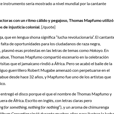
ste instrumento sería mostrado a nivel mundial por la cantante
ctoras con un ritmo cálido y pegajoso, Thomas Mapfumo utilizó
 de injusticia colonial.
[/quote]
, que en lengua shona significa “lucha revolucionaria”. El cantant
a falta de oportunidades para los ciudadanos de raza negra,
, plasmó esas protestas en las letras de temas como
Hokoyo
. En
imbabue, Thomas Mapfumo compartió escenario en la celebración
sitas que el jamaicano rindió a África. Pero se acabó el baile de la
tiguo guerrillero Robert Mugabe amenazó con perpetuarse en el
abue desde hace 32 años, y Mapfumo fue uno de los artistas que
ico.
 entregó el disco porque el que el nombre de Thomas Mapfumo y
era de África. Escrito en inglés, con letras claras pero
ng for something, nothing for nothing
”), y un aroma de chimurenga
l álbum
Corruption
sirvió durante muchos años para ilustrar la luch