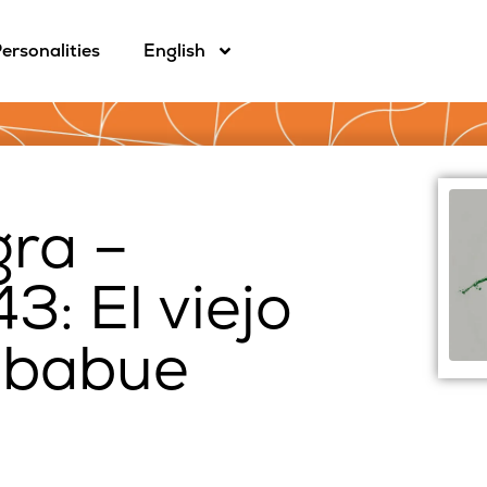
ersonalities
English
gra –
: El viejo
mbabue