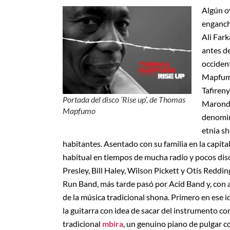
Algún oy
enganch
Ali Fark
antes de
occiden
Mapfumo
Tafiren
Portada del disco ‘Rise up’, de Thomas
Maronder
Mapfumo
denomi
etnia sh
habitantes. Asentado con su familia en la capit
habitual en tiempos de mucha radio y pocos disc
Presley, Bill Haley, Wilson Pickett y Otis Reddi
Run Band, más tarde pasó por Acid Band y, con 
de la música tradicional shona. Primero en ese 
la guitarra con idea de sacar del instrumento 
tradicional
mbira
, un genuino piano de pulgar c