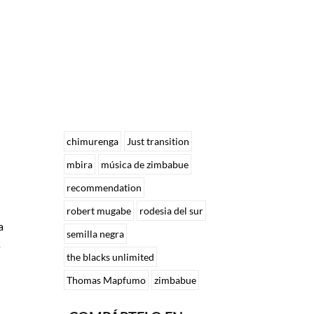
chimurenga
Just transition
mbira
música de zimbabue
recommendation
robert mugabe
rodesia del sur
a
semilla negra
s
the blacks unlimited
Thomas Mapfumo
zimbabue