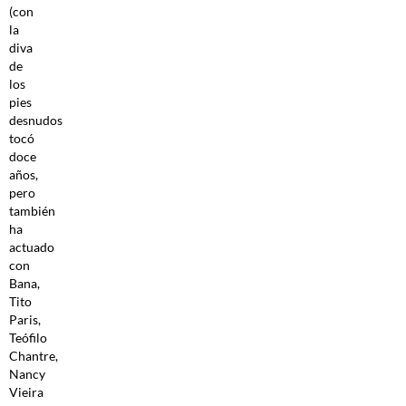
(con
la
diva
de
los
pies
desnudos
tocó
doce
años,
pero
también
ha
actuado
con
Bana,
Tito
Paris,
Teófilo
Chantre,
Nancy
Vieira