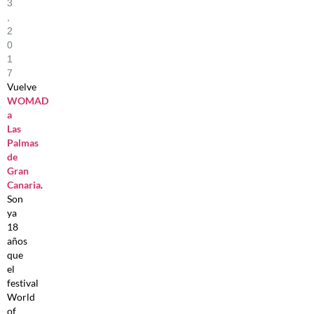
3
,
2
0
1
7
Vuelve
WOMAD
a
Las
Palmas
de
Gran
Canaria
.
Son
ya
18
años
que
el
festival
World
of