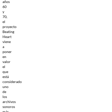
años
60
y
70,
el
proyecto
Beating
Heart
viene
a
poner
en
valor
el
que
está
considerado
uno
de
los
archivos
sonoros
más