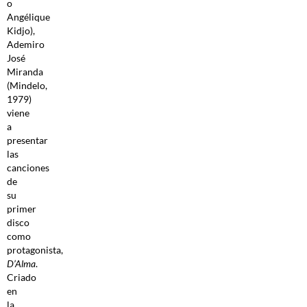
o
Angélique
Kidjo),
Ademiro
José
Miranda
(Mindelo,
1979)
viene
a
presentar
las
canciones
de
su
primer
disco
como
protagonista,
D’Alma
.
Criado
en
la