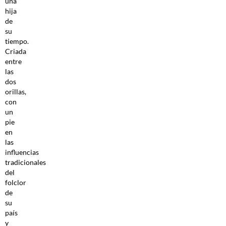
una
hija
de
su
tiempo.
Criada
entre
las
dos
orillas,
con
un
pie
en
las
influencias
tradicionales
del
folclor
de
su
país
y