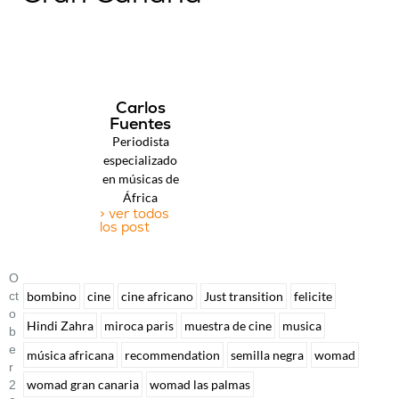
Carlos
Fuentes
Periodista
especializado
en músicas de
África
> ver todos
los post
O
Ct
bombino
cine
cine africano
Just transition
felicite
O
Hindi Zahra
miroca paris
muestra de cine
musica
B
E
música africana
recommendation
semilla negra
womad
R
womad gran canaria
womad las palmas
2