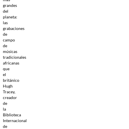
grandes
del
planeta:
las
grabaciones
de
campo
de
músicas
tradicionales
africanas
que
el
británico
Hugh
Tracey,
creador
de
la
Biblioteca
Internacional
de