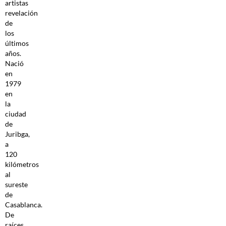
artistas
revelación
de
los
últimos
años.
Nació
en
1979
en
la
ciudad
de
Juribga,
a
120
kilómetros
al
sureste
de
Casablanca.
De
raíces