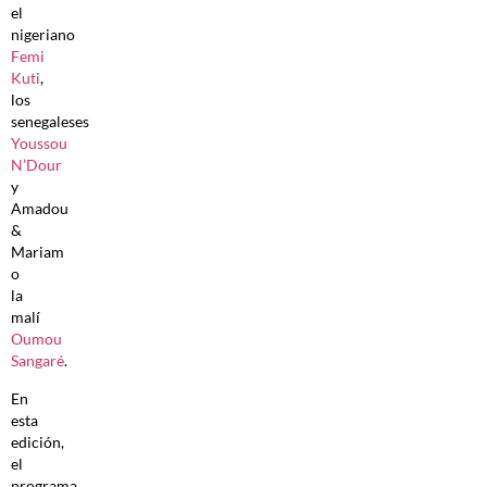
el
nigeriano
Femi
Kuti
,
los
senegaleses
Youssou
N’Dour
y
Amadou
&
Mariam
o
la
malí
Oumou
Sangaré
.
En
esta
edición,
el
programa