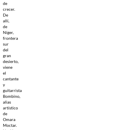
de
crecer.
De
allí,
de
Níger,
frontera
sur
del
gran
desierto,
viene
el
cantante
y
guitarrista
Bombino,
alias
artístico
de
Omara
Moctar.