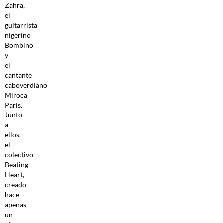
Zahra,
el
guitarrista
nigerino
Bombino
y
el
cantante
caboverdiano
Miroca
Paris.
Junto
a
ellos,
el
colectivo
Beating
Heart,
creado
hace
apenas
un