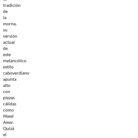
tradición
de
la
morna,
su
versión
actual
de
este
melancólico
estilo
caboverdiano
apunta
alto
con
piezas
cálidas
como
Mund
Amor
.
Quizá
el