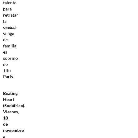
talento
para
retratar
la
saudade
venga
de
familia:
es
sobrino
de
Tito
Paris.
Beating
Heart
(Sudáfrica).
Viernes,
10
de
noviembre
a