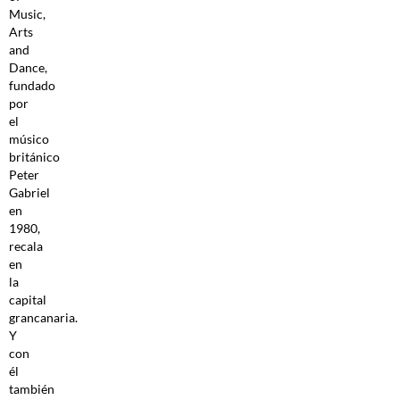
Music,
Arts
and
Dance,
fundado
por
el
músico
británico
Peter
Gabriel
en
1980,
recala
en
la
capital
grancanaria.
Y
con
él
también