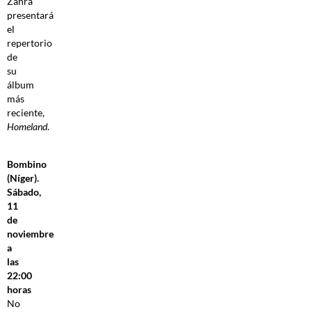
Zahra
presentará
el
repertorio
de
su
álbum
más
reciente,
Homeland
.
Bombino
(Níger).
Sábado,
11
de
noviembre
a
las
22:00
horas
No