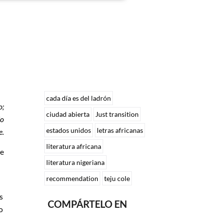
cada día es del ladrón
o;
ciudad abierta
Just transition
do
estados unidos
letras africanas
e.
literatura africana
le
literatura nigeriana
recommendation
teju cole
s
COMPÁRTELO EN
o