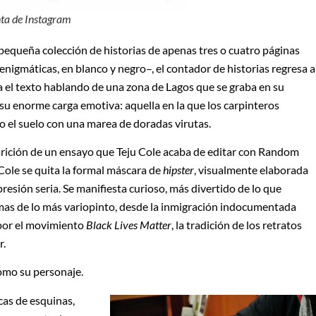
nta de Instagram
 pequeña colección de historias de apenas tres o cuatro páginas
enigmáticas, en blanco y negro–, el contador de historias regresa a
ra el texto hablando de una zona de Lagos que se graba en su
su enorme carga emotiva: aquella en la que los carpinteros
o el suelo con una marea de doradas virutas.
parición de un ensayo que Teju Cole acaba de editar con Random
 Cole se quita la formal máscara de
hipster
, visualmente elaborada
presión seria. Se manifiesta curioso, más divertido de lo que
emas de lo más variopinto, desde la inmigración indocumentada
 por el movimiento
Black Lives Matter
, la tradición de los retratos
r.
como su personaje.
cas de esquinas,