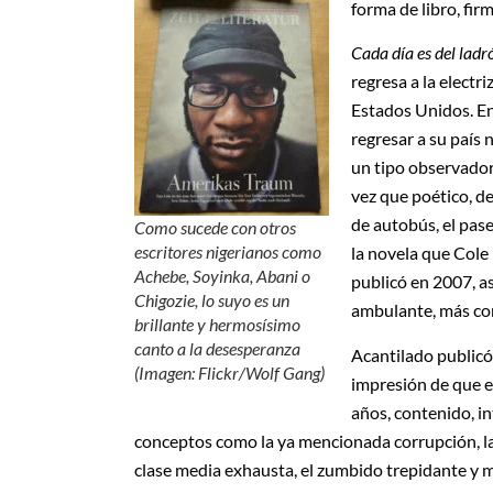
forma de libro, fir
Cada día es del ladr
regresa a la electr
Estados Unidos. En
regresar a su país 
un tipo observador,
vez que poético, de
de autobús, el pas
Como sucede con otros
escritores nigerianos como
la novela que Cole
Achebe, Soyinka, Abani o
publicó en 2007, a
Chigozie, lo suyo es un
ambulante, más cor
brillante y hermosísimo
canto a la desesperanza
Acantilado publicó
(Imagen: Flickr/Wolf Gang)
impresión de que e
años, contenido, i
conceptos como la ya mencionada corrupción, la 
clase media exhausta, el zumbido trepidante y mo