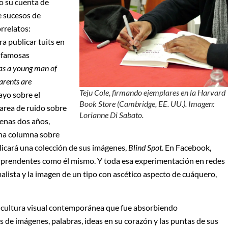
o su cuenta de
de sucesos de
rrelatos:
a publicar tuits en
s famosas
as a young man of
rents are
Teju Cole, firmando ejemplares en la Harvard
sayo sobre el
Book Store (Cambridge, EE. UU.). Imagen:
marea de ruido sobre
Lorianne Di Sabato.
enas dos años,
una columna sobre
icará una colección de sus imágenes,
Blind Spot
. En Facebook,
sorprendentes como él mismo. Y toda esa experimentación en redes
lista y la imagen de un tipo con ascético aspecto de cuáquero,
ca, cultura visual contemporánea que fue absorbiendo
de imágenes, palabras, ideas en su corazón y las puntas de sus