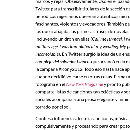
marcos y rejas. Obsesivamente. Usó en el pasad
Twitter para transcribir titulares de la sección 
periódicos nigerianos que eran auténticos micro
fascinantes, violentos y evocadores. También par
los que trabajaba las primeras frases de novela
incluyendo un dron en ellas (
Call me Ishmael.
I w
military age. I was immolated at my wedding.
My pa
inconsolable
). En Twitter surgió la idea de un en
complejo del salvador blanco
, que arrancó en la 
la campaña #Kony2012. Todo eso hasta hace ap
cuando decidió volcarse en otras cosas. Firma 
fotografía en el
New York Magazine
y pronto publ
comparte listas de canciones tan eclécticas y 
sociales acompaña a una prosa elegante y minima
torrado por el sol.
Confiesa influencias: lecturas, películas, músi
compulsivamente y procesando para crear posos 