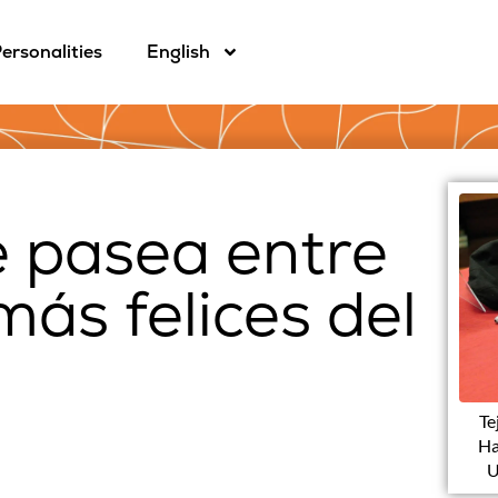
ersonalities
English
e pasea entre
más felices del
Te
Ha
U