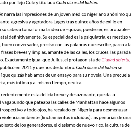
mado por Teju Cole y titulado
Cada día es del ladrón
.
ón
narra las impresiones de un joven médico nigeriano anónimo q
izante, agresiva y agotadora Lagos tras quince años de exilio en
 su cabeza toma forma la idea de –quizás, puede ser, es probable–
natal definitivamente. Su especialidad es la psiquiatría, es mestizo 
 buen conversador, preciso con las palabras que escribe, parco a l
 frases breves y limpias, amante de las calles, los cruces, las parada
eo. Exactamente igual que Julius, el protagonista de
Ciudad abierta
,
 publicó en 2011 y que nos deslumbró.
Cada día es del ladrón
se
sí que quizás hablamos de un ensayo para su novela. Una precuela
ta, más íntima y al mismo tiempo, neutra.
 recientemente esta delicia breve y desazonante, que da la
l vagabundo que pateaba las calles de Manhattan hace algunos
ntrospectivo y todo ojos, ha recalado en Nigeria para desmenuzar
violencia ambiente (linchamientos incluidos), las penurias de una
lesto de los generadores, el clasismo de nuevo rico, la cultura de