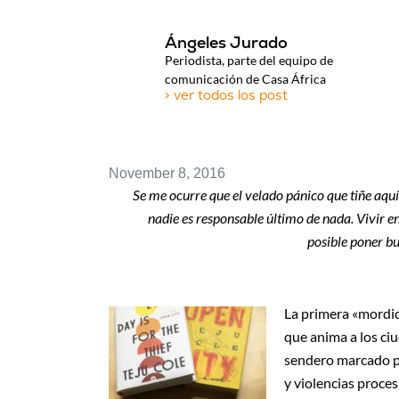
Ángeles Jurado
Periodista, parte del equipo de
comunicación de Casa África
> ver todos los post
November 8, 2016
Se me ocurre que el velado pánico que tiñe aqu
nadie es responsable último de nada. Vivir en
posible poner bu
La primera «mordid
que anima a los ci
sendero marcado p
y violencias proce