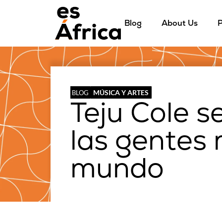
Blog
About Us
P
MÚSICA Y ARTES
BLOG
Teju Cole s
las gentes 
mundo