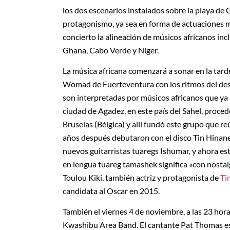
los dos escenarios instalados sobre la playa de G
protagonismo, ya sea en forma de actuaciones 
concierto la alineación de músicos africanos inc
Ghana, Cabo Verde y Níger.
La música africana comenzará a sonar en la tarde
Womad de Fuerteventura con los ritmos del desi
son interpretadas por músicos africanos que ya n
ciudad de Agadez, en este país del Sahel, proce
Bruselas (Bélgica) y allí fundó este grupo que r
años después debutaron con el disco Tin Hinane,
nuevos guitarristas tuaregs Ishumar, y ahora e
en lengua tuareg tamashek significa «con nostalgi
Toulou Kiki, también actriz y protagonista de
Ti
candidata al Oscar en 2015.
También el viernes 4 de noviembre, a las 23 ho
Kwashibu Area Band. El cantante Pat Thomas es 