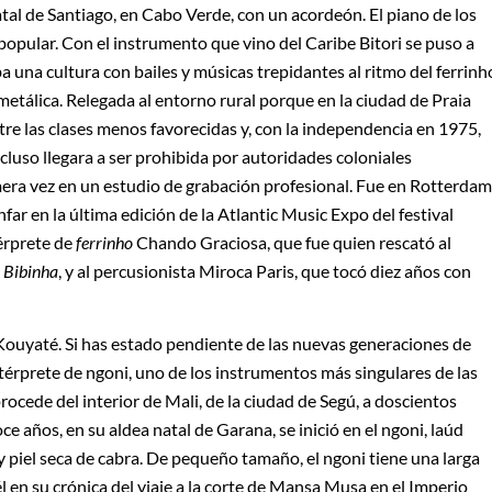
natal de Santiago, en Cabo Verde, con un acordeón. El piano de los
popular. Con el instrumento que vino del Caribe Bitori se puso a
 una cultura con bailes y músicas trepidantes al ritmo del ferrinh
metálica. Relegada al entorno rural porque en la ciudad de Praia
tre las clases menos favorecidas y, con la independencia en 1975,
cluso llegara a ser prohibida por autoridades coloniales
mera vez en un estudio de grabación profesional. Fue en Rotterdam
nfar en la última edición de la Atlantic Music Expo del festival
érprete de
ferrinho
Chando Graciosa, que fue quien rescató al
 Bibinha
, y al percusionista Miroca Paris, que tocó diez años con
ouyaté. Si has estado pendiente de las nuevas generaciones de
ntérprete de ngoni, uno de los instrumentos más singulares de las
procede del interior de Mali, de la ciudad de Segú, a doscientos
e años, en su aldea natal de Garana, se inició en el ngoni, laúd
y piel seca de cabra. De pequeño tamaño, el ngoni tiene una larga
 él en su crónica del viaje a la corte de Mansa Musa en el Imperio