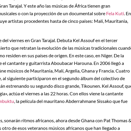
ran Tarajal. Y este año las músicas de África tienen gran
musicales o con la proyección de un documental sobre
Fela Kuti
. En
luye artistas procedentes hasta de cinco países: Malí, Mauritania,
 del viernes en Gran Tarajal. Debuta Kel Assouf en el tercer
erto que retratan la evolución de las músicas tradicionales cuan
o residen en sus países de origen. En este caso, en Níger. De la
de el cantante y guitarrista Aboubacar Harouna. En 2006 llegó a
eúne músicos de Mauritania, Malí, Argelia, Ghana y Francia. Cuatro
 al siguiente participaron en el segundo álbum del colectivo de
stán estrenando su segundo disco grande, Tikounen. Kel Assouf, qu
a», actúa el viernes a las 22 horas. Con ellos viene la cantante
mbuktu
, la película del mauritano Abderrahmane Sissako que fue
ras, sonarán ritmos africanos, ahora desde Ghana con Pat Thomas 
otro de esos veteranos músicos africanos que han llegado a