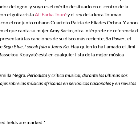
r del ngoni y suyo es el mérito de situarlo en el centro de la
on el guitarrista
Ali Farka Touré
y el rey de la kora Toumani
con el conjunto cubano Cuarteto Patria de Eliades Ochoa. Y ahor
n el que canta su mujer Amy Sacko, otra intérprete de referencia 
presentará las canciones de su disco más reciente,
Ba Power
, el
de
Segu Blue
,
I speak fula
y
Jama Ko
. Hay quien lo ha llamado el Jimi
 Bassekou Kouyaté está en cualquier lista de la mejor música
emilla Negra
. Periodista y crítico musical, durante las últimas dos
tajes sobre las músicas africanas en periódicos nacionales y en
revistas
ed fields are marked
*