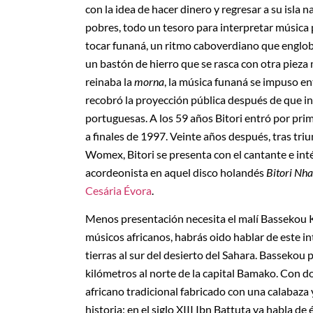
con la idea de hacer dinero y regresar a su isla 
pobres, todo un tesoro para interpretar música 
tocar funaná, un ritmo caboverdiano que engloba
un bastón de hierro que se rasca con otra pieza 
reinaba la
morna
, la música funaná se impuso en
recobró la proyección pública después de que in
portuguesas. A los 59 años Bitori entró por pri
a finales de 1997. Veinte años después, tras triu
Womex, Bitori se presenta con el cantante e int
acordeonista en aquel disco holandés
Bitori Nha
Cesária Évora
.
Menos presentación necesita el malí Bassekou K
músicos africanos, habrás oido hablar de este i
tierras al sur del desierto del Sahara. Bassekou 
kilómetros al norte de la capital Bamako. Con doc
africano tradicional fabricado con una calabaza 
historia: en el siglo XIII Ibn Battuta ya habla de