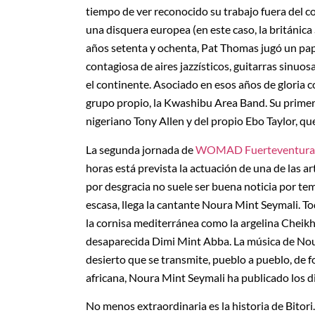
tiempo de ver reconocido su trabajo fuera del c
una disquera europea (en este caso, la británica 
años setenta y ochenta, Pat Thomas jugó un pape
contagiosa de aires jazzísticos, guitarras sinuo
el continente. Asociado en esos años de gloria c
grupo propio, la Kwashibu Area Band. Su primer
nigeriano Tony Allen y del propio Ebo Taylor, que
La segunda jornada de
WOMAD Fuerteventura
horas está prevista la actuación de una de las a
por desgracia no suele ser buena noticia por tem
escasa, llega la cantante Noura Mint Seymali. T
la cornisa mediterránea como la argelina Cheikh
desaparecida Dimi Mint Abba. La música de Nour
desierto que se transmite, pueblo a pueblo, de 
africana, Noura Mint Seymali ha publicado los 
No menos extraordinaria es la historia de Bitori