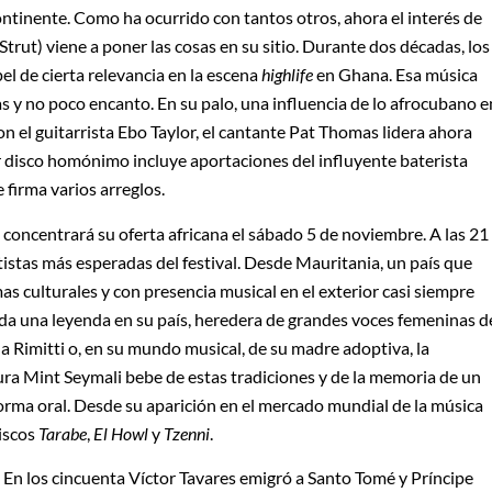
ontinente. Como ha ocurrido con tantos otros, ahora el interés de
Strut) viene a poner las cosas en su sitio. Durante dos décadas, los
l de cierta relevancia en la escena
highlife
en Ghana. Esa música
sas y no poco encanto. En su palo, una influencia de lo afrocubano e
on el guitarrista Ebo Taylor, el cantante Pat Thomas lidera ahora
 disco homónimo incluye aportaciones del influyente baterista
 firma varios arreglos.
concentrará su oferta africana el sábado 5 de noviembre. A las 21
rtistas más esperadas del festival. Desde Mauritania, un país que
as culturales y con presencia musical en el exterior casi siempre
oda una leyenda en su país, heredera de grandes voces femeninas d
a Rimitti o, en su mundo musical, de su madre adoptiva, la
a Mint Seymali bebe de estas tradiciones y de la memoria de un
forma oral. Desde su aparición en el mercado mundial de la música
discos
Tarabe
,
El Howl
y
Tzenni
.
. En los cincuenta Víctor Tavares emigró a Santo Tomé y Príncipe