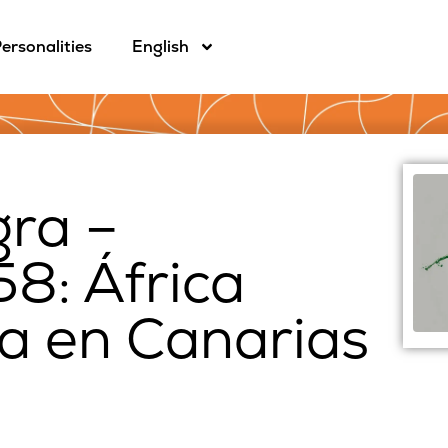
ersonalities
English
gra –
8: África
a en Canarias