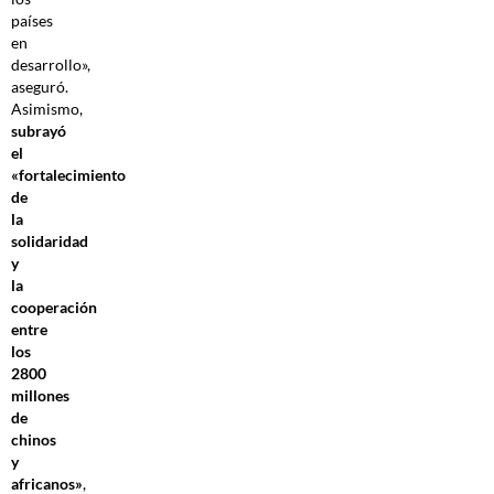
países
en
desarrollo»,
aseguró.
Asimismo,
subrayó
el
«fortalecimiento
de
la
solidaridad
y
la
cooperación
entre
los
2800
millones
de
chinos
y
africanos»
,