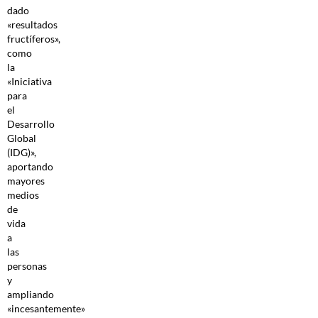
dado
«resultados
fructíferos»,
como
la
«Iniciativa
para
el
Desarrollo
Global
(IDG)»,
aportando
mayores
medios
de
vida
a
las
personas
y
ampliando
«incesantemente»