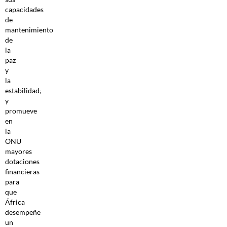
capacidades
de
mantenimiento
de
la
paz
y
la
estabilidad
,
y
promueve
en
la
ONU
mayores
dotaciones
financieras
para
que
África
desempeñe
un