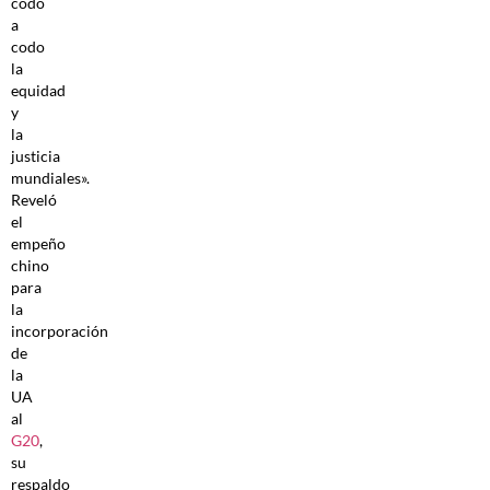
codo
a
codo
la
equidad
y
la
justicia
mundiales».
Reveló
el
empeño
chino
para
la
incorporación
de
la
UA
al
G20
,
su
respaldo