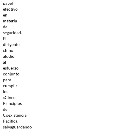
papel
efectivo
en
materia
de
seguridad.
El
dirigente
chino
aludió
al
esfuerzo
conjunto
para
cumplir
los
«Cinco
Principios
de
Coexistencia
Pacífica,
salvaguardando