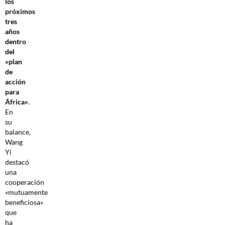
los
próximos
tres
años
dentro
del
«plan
de
acción
para
África»
.
En
su
balance,
Wang
Yi
destacó
una
cooperación
«mutuamente
beneficiosa»
que
ha