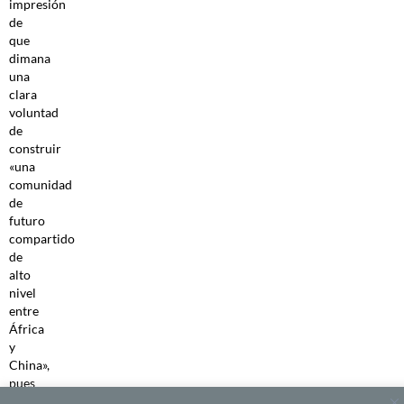
impresión
de
que
dimana
una
clara
voluntad
de
construir
«una
comunidad
de
futuro
compartido
de
alto
nivel
entre
África
y
China»,
pues
los