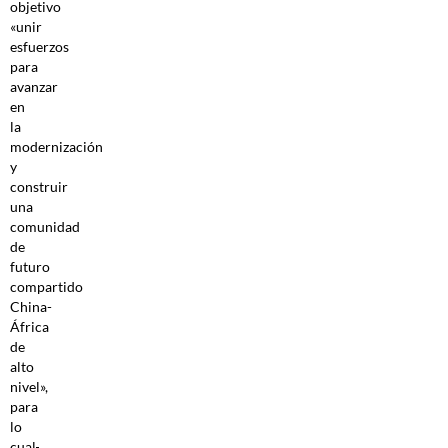
objetivo
«unir
esfuerzos
para
avanzar
en
la
modernización
y
construir
una
comunidad
de
futuro
compartido
China-
África
de
alto
nivel»,
para
lo
cual