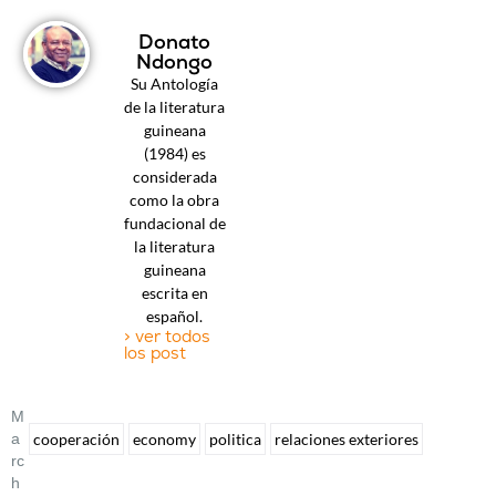
Donato
Ndongo
Su Antología
de la literatura
guineana
(1984) es
considerada
como la obra
fundacional de
la literatura
guineana
escrita en
español.
> ver todos
los post
M
A
cooperación
economy
politica
relaciones exteriores
Rc
H