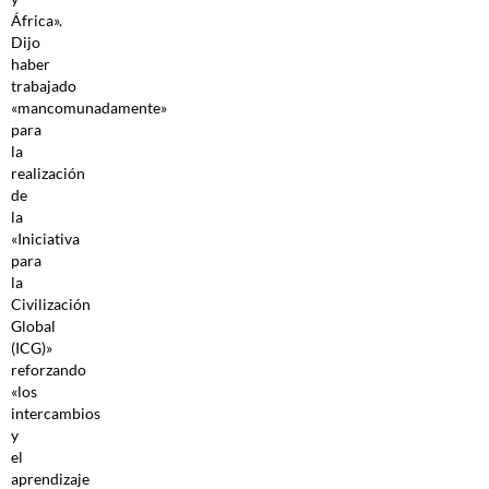
África».
Dijo
haber
trabajado
«mancomunadamente»
para
la
realización
de
la
«Iniciativa
para
la
Civilización
Global
(ICG)»
reforzando
«los
intercambios
y
el
aprendizaje