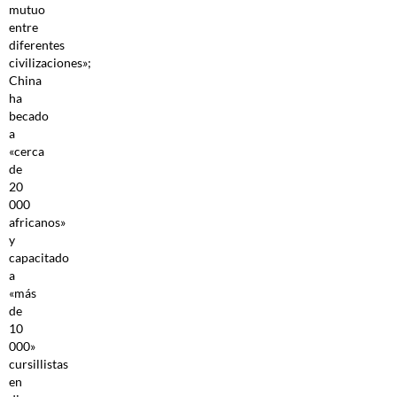
mutuo
entre
diferentes
civilizaciones»;
China
ha
becado
a
«cerca
de
20
000
africanos»
y
capacitado
a
«más
de
10
000»
cursillistas
en