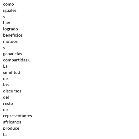
como
iguales
y
han
logrado
beneficios
mutuos
y
ganancias
compartidas».
La
similitud
de
los
discursos
del
resto
de
representantes
africanos
produce
la