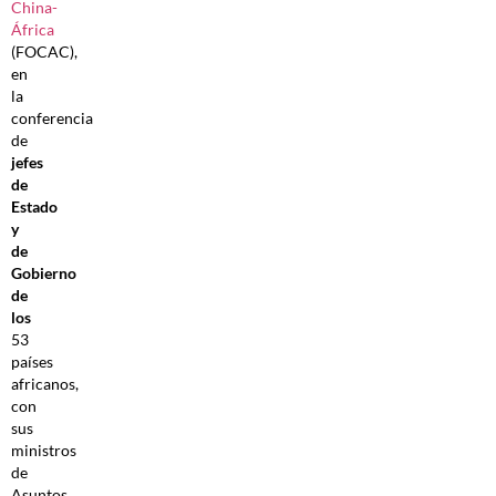
China-
África
(FOCAC),
en
la
conferencia
de
jefes
de
Estado
y
de
Gobierno
de
los
53
países
africanos,
con
sus
ministros
de
Asuntos