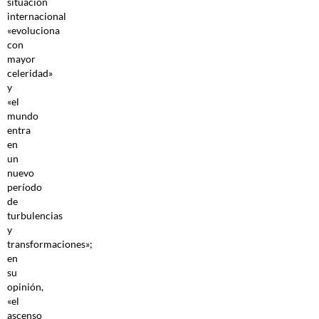
situación
internacional
«evoluciona
con
mayor
celeridad»
y
«el
mundo
entra
en
un
nuevo
período
de
turbulencias
y
transformaciones»;
en
su
opinión,
«el
ascenso