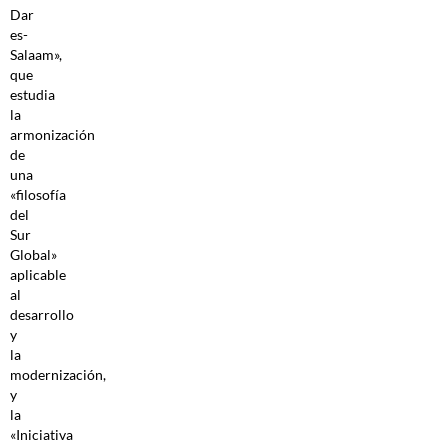
Dar
es-
Salaam»,
que
estudia
la
armonización
de
una
«filosofía
del
Sur
Global»
aplicable
al
desarrollo
y
la
modernización,
y
la
«Iniciativa