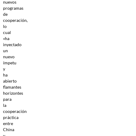
nuevos
programas
de
cooperación,
lo
cual
«ha
inyectado
un
nuevo
ímpetu
y
ha
abierto
flamantes
horizontes
para
la
cooperación
práctica
entre
China
y