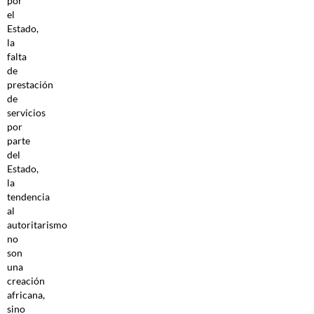
por
el
Estado,
la
falta
de
prestación
de
servicios
por
parte
del
Estado,
la
tendencia
al
autoritarismo
no
son
una
creación
africana,
sino