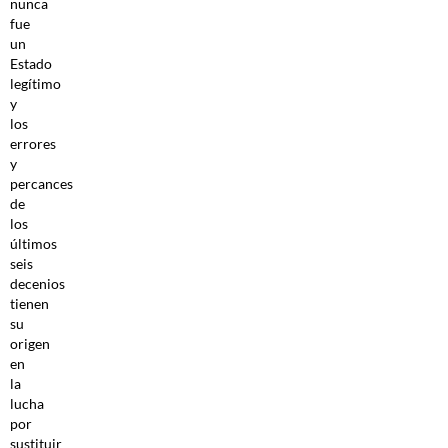
nunca
fue
un
Estado
legítimo
y
los
errores
y
percances
de
los
últimos
seis
decenios
tienen
su
origen
en
la
lucha
por
sustituir