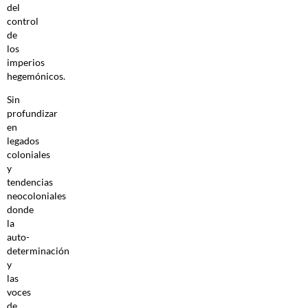
del
control
de
los
imperios
hegemónicos.
Sin
profundizar
en
legados
coloniales
y
tendencias
neocoloniales
donde
la
auto­
determinación
y
las
voces
de