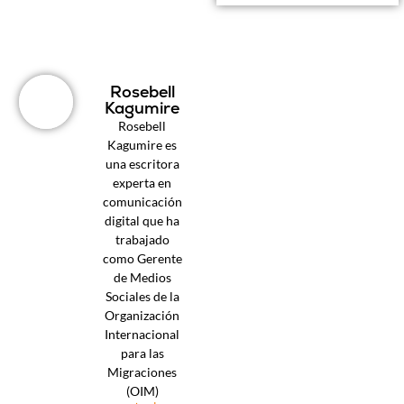
Rosebell
Kagumire
Rosebell
Kagumire es
una escritora
experta en
comunicación
digital que ha
trabajado
como Gerente
de Medios
Sociales de la
Organización
Internacional
para las
Migraciones
(OIM)