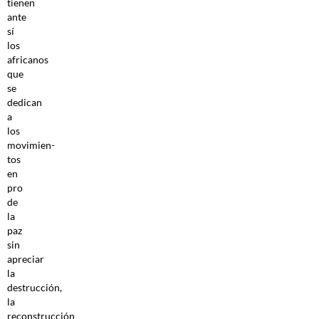
tienen
ante
sí
los
africanos
que
se
dedican
a
los
movimien­
tos
en
pro
de
la
paz
sin
apreciar
la
destrucción,
la
reconstrucción