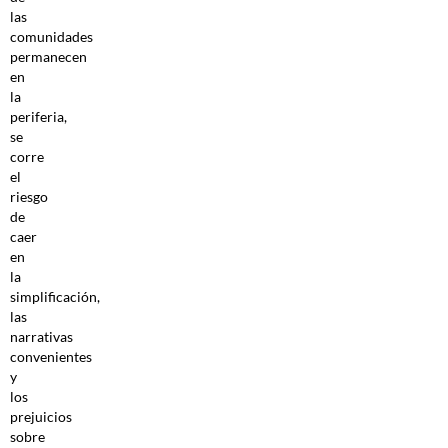
las
comunidades
permanecen
en
la
periferia,
se
corre
el
riesgo
de
caer
en
la
simplificación,
las
narrativas
convenientes
y
los
prejuicios
sobre