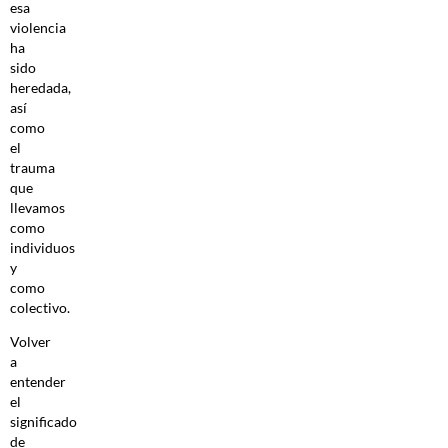
esa
violencia
ha
sido
heredada,
así
como
el
trauma
que
llevamos
como
individuos
y
como
colectivo.
Volver
a
entender
el
significado
de