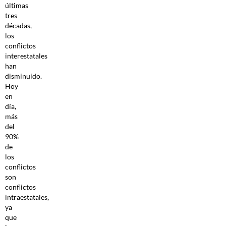
últimas
tres
décadas,
los
conflictos
interestatales
han
disminuido.
Hoy
en
día,
más
del
90%
de
los
conflictos
son
conflictos
intraestatales,
ya
que