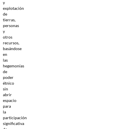
y
explotación
de
tierras,
personas
y
otros
recursos,
basándose
en
las
hegemonías
de
poder
étnico
sin
abrir
espacio
para
la
participación
significativa