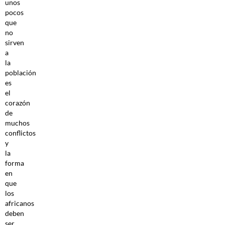
unos
pocos
que
no
sirven
a
la
población
es
el
corazón
de
muchos
conflictos
y
la
forma
en
que
los
africanos
deben
ser