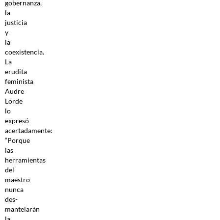
gobernanza,
la
justicia
y
la
coexistencia.
La
erudita
feminista
Audre
Lorde
lo
expresó
acertadamente:
“Porque
las
herramientas
del
maestro
nunca
des­
mantelarán
la