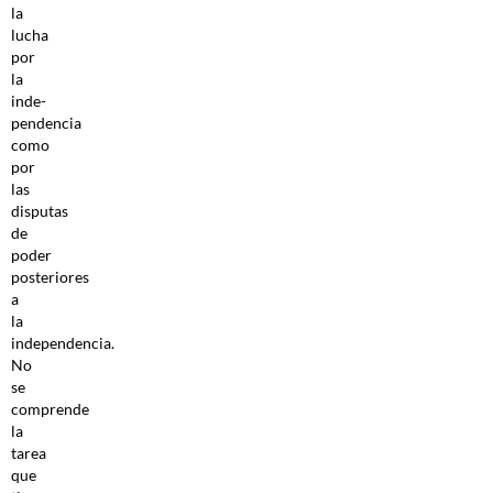
la
lucha
por
la
inde­
pendencia
como
por
las
disputas
de
poder
posteriores
a
la
independencia.
No
se
comprende
la
tarea
que