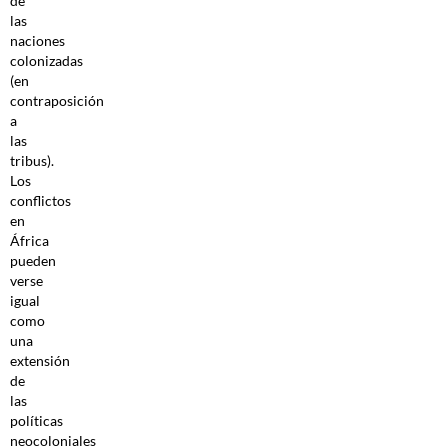
de
las
naciones
colonizadas
(en
contraposición
a
las
tribus).
Los
conflictos
en
África
pueden
verse
igual
como
una
extensión
de
las
políticas
neocoloniales