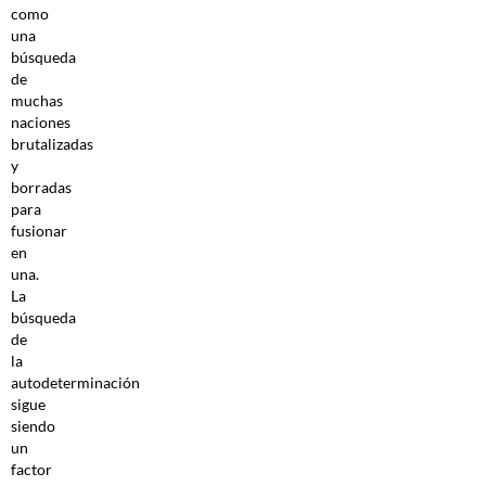
como
una
búsqueda
de
muchas
naciones
brutalizadas
y
borradas
para
fusionar
en
una.
La
búsqueda
de
la
autodeterminación
sigue
siendo
un
factor