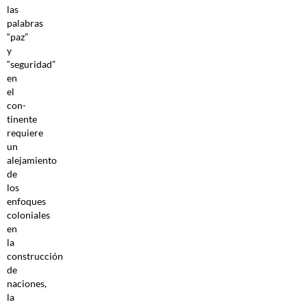
las
palabras
“paz”
y
“seguridad”
en
el
con­
tinente
requiere
un
alejamiento
de
los
enfoques
coloniales
en
la
construcción
de
naciones,
la