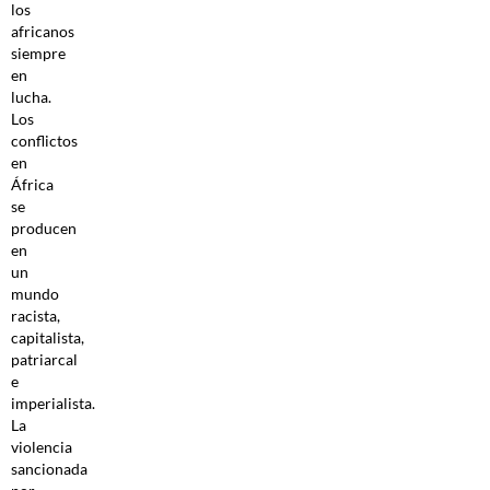
los
africanos
siempre
en
lucha.
Los
conflictos
en
África
se
producen
en
un
mundo
racista,
capitalista,
patriarcal
e
imperialista.
La
violencia
sancionada