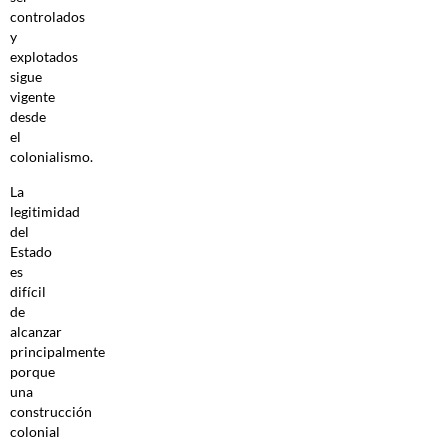
controlados
y
explotados
sigue
vigente
desde
el
colonialismo.
La
legitimidad
del
Estado
es
difícil
de
alcanzar
principalmente
porque
una
construcción
colonial