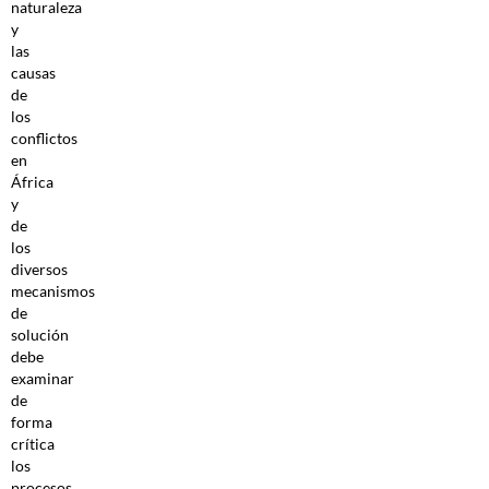
naturaleza
y
las
causas
de
los
conflictos
en
África
y
de
los
diversos
mecanismos
de
solución
debe
examinar
de
forma
crítica
los
procesos