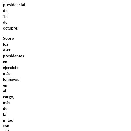
presidencial
del
18
de
octubre.
Sobre
los
diez
presidentes
en
ejercicio
más
longevos
en
el
cargo,
más
de
la
mitad
son