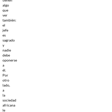
tienen
algo
que
ver
también:
el
jefe
es
sagrado
y
nadie
debe
oponerse
a
él.
Por
otro
lado,
a
la
sociedad
africana
le