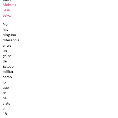
Mobutu
Sese
Seko
.
No
hay
ninguna
diferencia
entre
un
golpe
de
Estado
militar,
como
lo
que
se
ha
visto
el
18