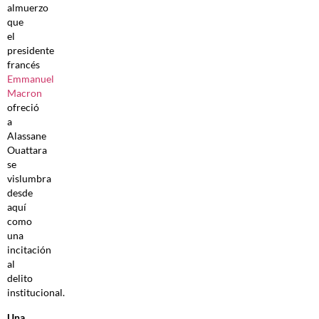
almuerzo
que
el
presidente
francés
Emmanuel
Macron
ofreció
a
Alassane
Ouattara
se
vislumbra
desde
aquí
como
una
incitación
al
delito
institucional.
Una