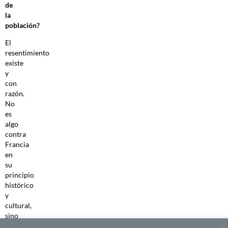
de
la
población?
El
resentimiento
existe
y
con
razón.
No
es
algo
contra
Francia
en
su
principio
histórico
y
cultural,
sino
contra