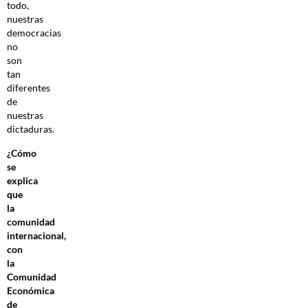
todo,
nuestras
democracias
no
son
tan
diferentes
de
nuestras
dictaduras.
¿Cómo
se
explica
que
la
comunidad
internacional,
con
la
Comunidad
Económica
de