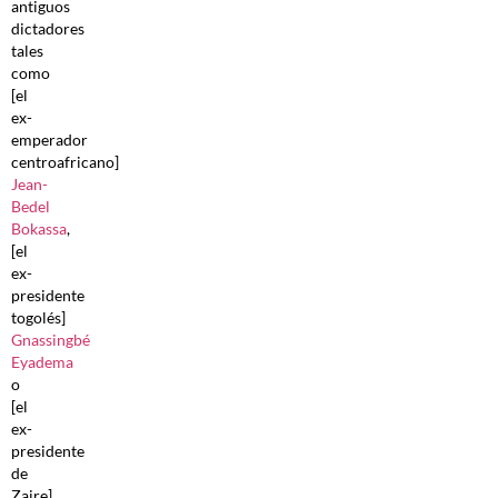
antiguos
dictadores
tales
como
[el
ex-
emperador
centroafricano]
Jean-
Bedel
Bokassa
,
[el
ex-
presidente
togolés]
Gnassingbé
Eyadema
o
[el
ex-
presidente
de
Zaire]