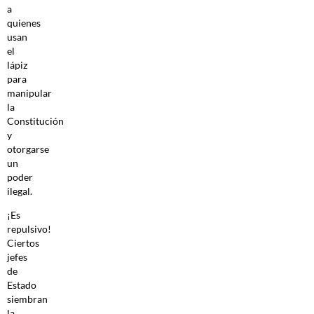
a
quienes
usan
el
lápiz
para
manipular
la
Constitución
y
otorgarse
un
poder
ilegal.
¡Es
repulsivo!
Ciertos
jefes
de
Estado
siembran
la