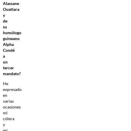
Alassane
Ouattara
y
de
su
homólogo
guineano
Alpha
Condé
a
un
tercer
mandato?
He
expresado
en
varias
ocasiones
mi
cólera
y
mi