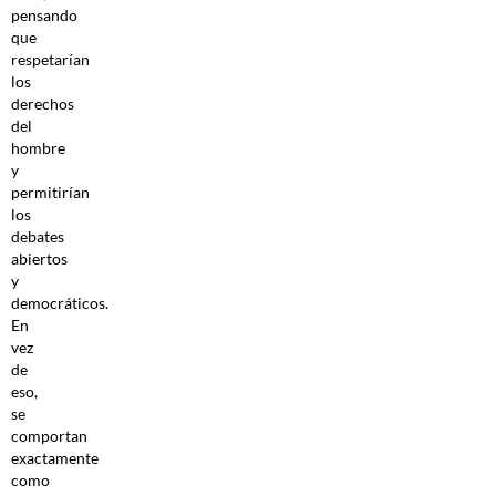
pensando
que
respetarían
los
derechos
del
hombre
y
permitirían
los
debates
abiertos
y
democráticos.
En
vez
de
eso,
se
comportan
exactamente
como