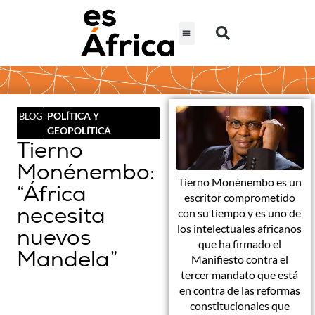
POLÍTICA Y
BLOG
GEOPOLÍTICA
Tierno
Monénembo:
Tierno Monénembo es un
“África
escritor comprometido
necesita
con su tiempo y es uno de
los intelectuales africanos
nuevos
que ha firmado el
Mandela”
Manifiesto contra el
tercer mandato que está
en contra de las reformas
constitucionales que