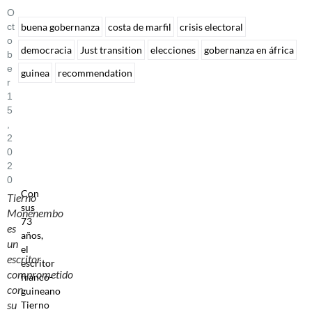
O
Ct
buena gobernanza
costa de marfil
crisis electoral
O
democracia
Just transition
elecciones
gobernanza en áfrica
B
E
guinea
recommendation
R
1
5
,
2
0
2
0
Con
Tierno
sus
Monénembo
73
es
años,
un
el
escritor
escritor
comprometido
franco-
con
guineano
su
Tierno