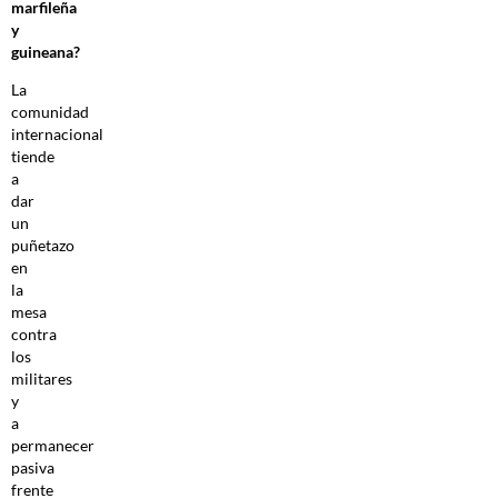
marfileña
y
guineana?
La
comunidad
internacional
tiende
a
dar
un
puñetazo
en
la
mesa
contra
los
militares
y
a
permanecer
pasiva
frente