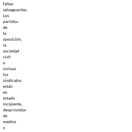
faltan
salvaguardas.
Los
partidos
de
la
oposición,
la
sociedad
civil
o
incluso
los
sindicatos
están
en
estado
incipiente,
desprovistos
de
medios
y