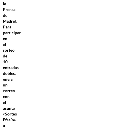
la
Prensa
de
Madrid.
Para
participar
en
el
sorteo
de
10
entradas
dobles,
envía
un
correo
con
el
asunto
«Sorteo
Efraín»
a