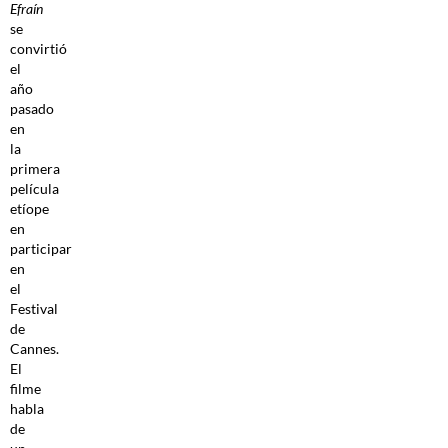
Efraín
se
convirtió
el
año
pasado
en
la
primera
película
etíope
en
participar
en
el
Festival
de
Cannes.
El
filme
habla
de