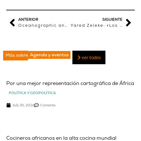
ANTERIOR
SIGUIENTE
Oceanographic and Biological features in the Canary Current Large Marine Ecosystem COI-UNESCO. Serie Técnica 115
Yared Zeleke: «Los jóvenes representan el futuro de mi país: una Etiopía formada y liberada»
Agenda y eventos
Más sobre
ver todos
Por una mejor representación cartográfica de África
POLÍTICA Y GEOPOLÍTICA
July 30, 2026
Comenta
Cocineros africanos en la alta cocina mundial