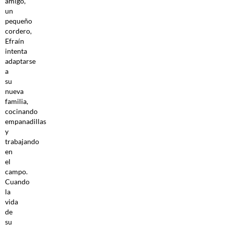
amigo,
un
pequeño
cordero,
Efraín
intenta
adaptarse
a
su
nueva
familia,
cocinando
empanadillas
y
trabajando
en
el
campo.
Cuando
la
vida
de
su