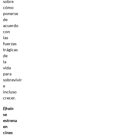
sobre
cómo
ponerse
de
acuerdo
con
las
fuerzas
trágicas
de
la
vida
para
sobrevivir
e
incluso
crecer.
Efraín
se
estrena
en
cines