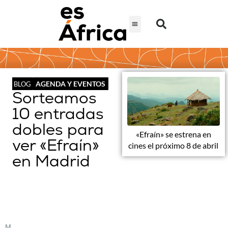
AGENDA Y EVENTOS
BLOG
Sorteamos
10 entradas
dobles para
«Efraín» se estrena en
ver «Efraín»
cines el próximo 8 de abril
en Madrid
M