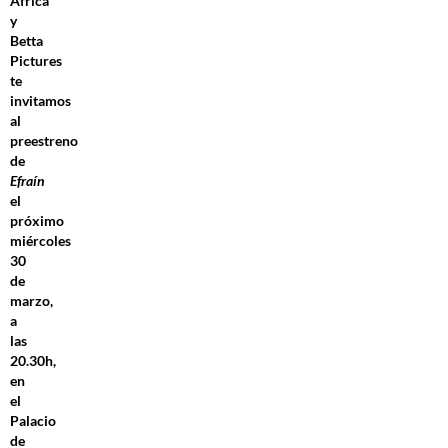
África
y
Betta
Pictures
te
invitamos
al
preestreno
de
Efraín
el
próximo
miércoles
30
de
marzo,
a
las
20.30h,
en
el
Palacio
de