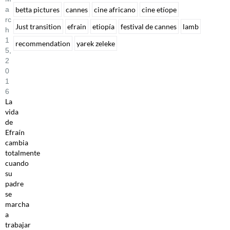
A
betta pictures
cannes
cine africano
cine etíope
Rc
Just transition
efrain
etiopía
festival de cannes
lamb
H
1
recommendation
yarek zeleke
5,
2
0
1
6
La
vida
de
Efraín
cambia
totalmente
cuando
su
padre
se
marcha
a
trabajar