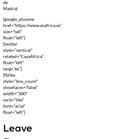
de
Madrid.
[google_plusone
href=”https://www.esafrica.es”
size=”tall”
float=”left”]
[twitter
style=”vertical”
related=”CasaAfrica”
float=”left”
lang=”es”]
[fblike
style=”box_count”
showfaces=”false”
width=”300″
verb=”like”
font=”arial”
float=”left”]
Leave