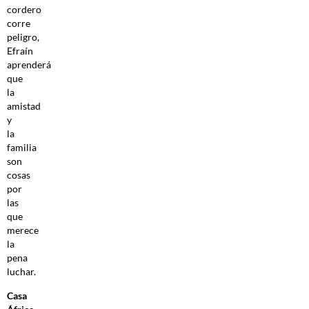
cordero
corre
peligro,
Efraín
aprenderá
que
la
amistad
y
la
familia
son
cosas
por
las
que
merece
la
pena
luchar.
Casa