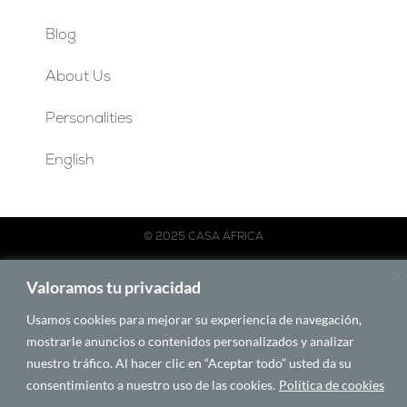
Blog
About Us
Personalities
English
© 2025 CASA ÁFRICA
Español
English
Français
Português
Valoramos tu privacidad
Usamos cookies para mejorar su experiencia de navegación,
BY LAWA
mostrarle anuncios o contenidos personalizados y analizar
nuestro tráfico. Al hacer clic en “Aceptar todo” usted da su
consentimiento a nuestro uso de las cookies.
Política de cookies