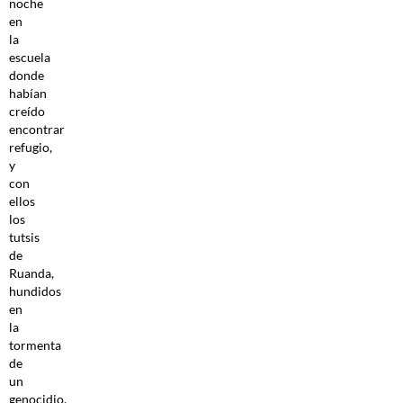
noche
en
la
escuela
donde
habían
creído
encontrar
refugio,
y
con
ellos
los
tutsis
de
Ruanda,
hundidos
en
la
tormenta
de
un
genocidio.