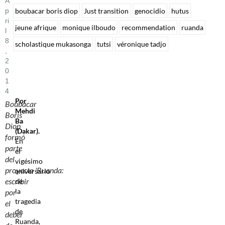
A
P
boubacar boris diop
Just transition
genocidio
hutus
Ri
jeune afrique
monique ilboudo
recommendation
ruanda
L
8
scholastique mukasonga
tutsi
véronique tadjo
,
2
0
1
4
Por
Boubacar
Mehdi
Boris
Ba
Diop
(Dakar).
formó
En
parte
el
del
vigésimo
proyecto 'Ruanda:
aniversario
escribir
de
la
por
tragedia
el
de
deber
Ruanda,