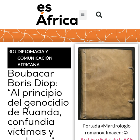
DIPLOMACIA Y
BLOG
COMUNICACIÓN
AFRICANA
Boubacar
Boris Diop:
“Al principio
del genocidio
de Ruanda,
confundía
Portada «Martirologio
víctimas y
romano». Imagen: ©
Archivo digital de la RAE