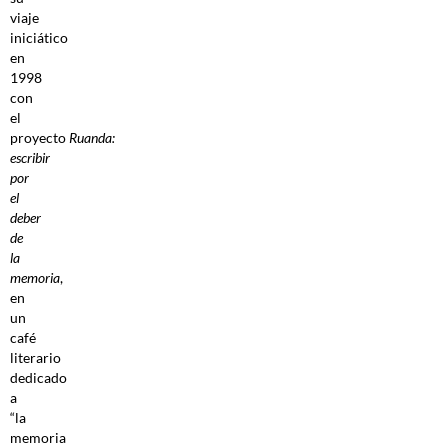
viaje
iniciático
en
1998
con
el
proyecto
Ruanda:
escribir
por
el
deber
de
la
memoria
,
en
un
café
literario
dedicado
a
“la
memoria