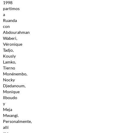
1998
partimos
a
Ruanda
con
Abdourahman
Waberi,
Véronique
Tadjo,
Kously
Lamko,
Tierno
Monénembo,
Nocky
Djedanoum,
Monique
Ilboudo
y
Meja
Mwangi.
Personalmente,
allí