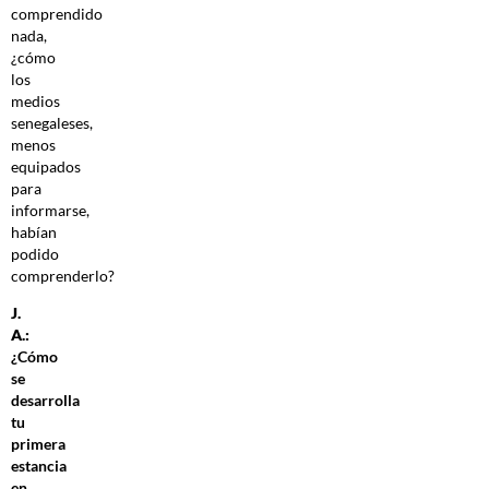
comprendido
nada,
¿cómo
los
medios
senegaleses,
menos
equipados
para
informarse,
habían
podido
comprenderlo?
J.
A.:
¿Cómo
se
desarrolla
tu
primera
estancia
en