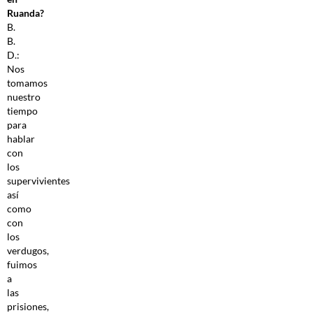
Ruanda?
B.
B.
D.:
Nos
tomamos
nuestro
tiempo
para
hablar
con
los
supervivientes
así
como
con
los
verdugos,
fuimos
a
las
prisiones,