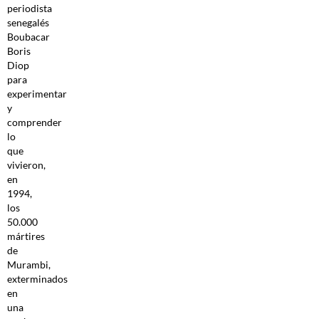
periodista
senegalés
Boubacar
Boris
Diop
para
experimentar
y
comprender
lo
que
vivieron,
en
1994,
los
50.000
mártires
de
Murambi,
exterminados
en
una