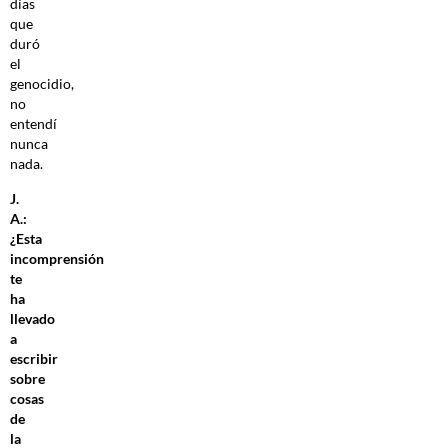
días
que
duró
el
genocidio,
no
entendí
nunca
nada.
J.
A.:
¿Esta
incomprensión
te
ha
llevado
a
escribir
sobre
cosas
de
la