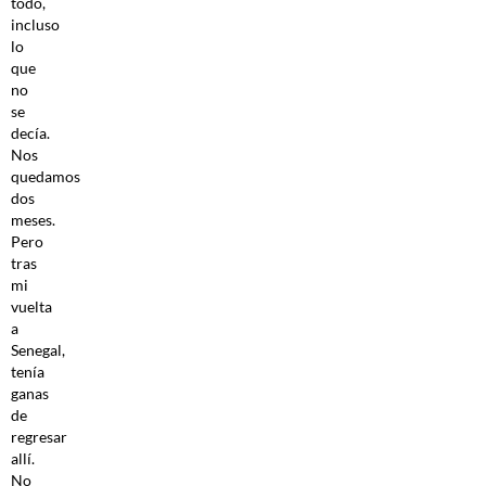
todo,
incluso
lo
que
no
se
decía.
Nos
quedamos
dos
meses.
Pero
tras
mi
vuelta
a
Senegal,
tenía
ganas
de
regresar
allí.
No