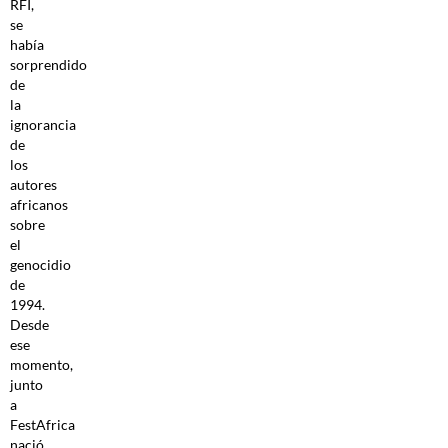
RFI,
se
había
sorprendido
de
la
ignorancia
de
los
autores
africanos
sobre
el
genocidio
de
1994.
Desde
ese
momento,
junto
a
FestAfrica
nació