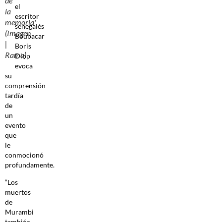
de
el
la
escritor
memoria'
senegalés
(Imagen
Boubacar
|
Boris
Rama)
Diop
evoca
su
comprensión
tardía
de
un
evento
que
le
conmocionó
profundamente.
“Los
muertos
de
Murambi
también