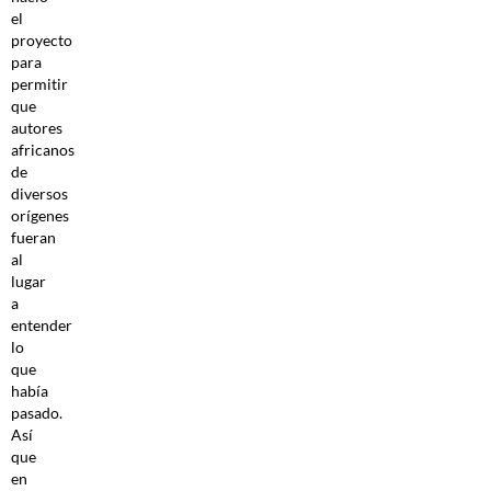
el
proyecto
para
permitir
que
autores
africanos
de
diversos
orígenes
fueran
al
lugar
a
entender
lo
que
había
pasado.
Así
que
en