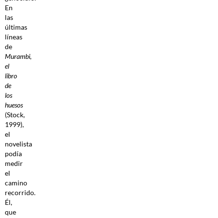
En
las
últimas
líneas
de
Murambi,
el
libro
de
los
huesos
(Stock,
1999),
el
novelista
podía
medir
el
camino
recorrido.
Él,
que