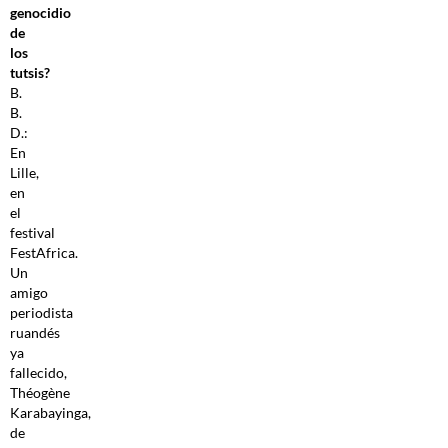
genocidio
de
los
tutsis?
B.
B.
D.:
En
Lille,
en
el
festival
FestAfrica.
Un
amigo
periodista
ruandés
ya
fallecido,
Théogène
Karabayinga,
de