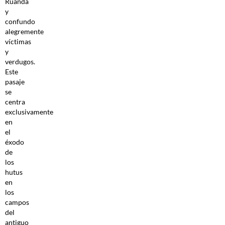
Ruanda
y
confundo
alegremente
víctimas
y
verdugos.
Este
pasaje
se
centra
exclusivamente
en
el
éxodo
de
los
hutus
en
los
campos
del
antiguo