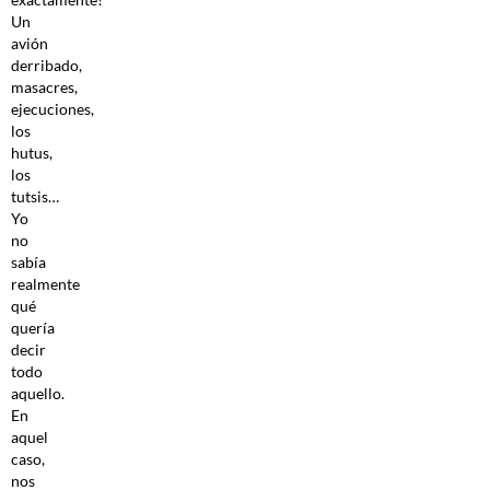
Un
avión
derribado,
masacres,
ejecuciones,
los
hutus,
los
tutsis…
Yo
no
sabía
realmente
qué
quería
decir
todo
aqu
ello.
En
aquel
caso,
nos