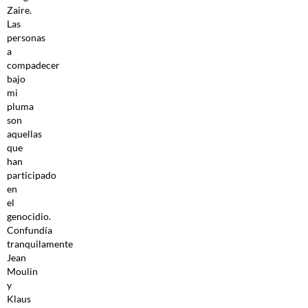
Zaire.
Las
personas
a
compadecer
bajo
mi
pluma
son
aquellas
que
han
participado
en
el
genocidio.
Confundía
tranquilamente
Jean
Moulin
y
Klaus