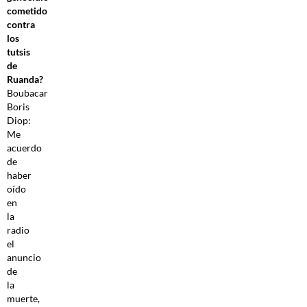
cometido
contra
los
tutsis
de
Ruanda?
Boubacar
Boris
Diop:
Me
acuerdo
de
haber
oído
en
la
radio
el
anuncio
de
la
muerte,